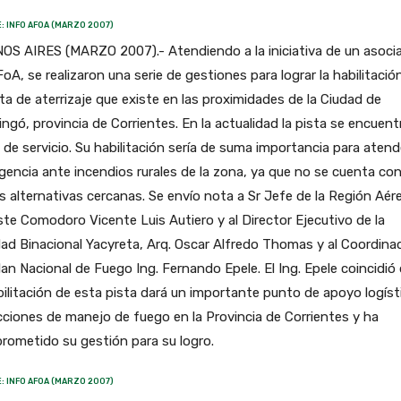
: INFO AFOA (MARZO 2007)
OS AIRES (MARZO 2007).- Atendiendo a la iniciativa de un asoci
oA, se realizaron una serie de gestiones para lograr la habilitació
sta de aterrizaje que existe en las proximidades de la Ciudad de
ingó, provincia de Corrientes. En la actualidad la pista se encuent
 de servicio. Su habilitación sería de suma importancia para atende
encia ante incendios rurales de la zona, ya que no se cuenta co
s alternativas cercanas. Se envío nota a Sr Jefe de la Región Aér
te Comodoro Vicente Luis Autiero y al Director Ejecutivo de la
ad Binacional Yacyreta, Arq. Oscar Alfredo Thomas y al Coordina
lan Nacional de Fuego Ing. Fernando Epele. El Ing. Epele coincidió
bilitación de esta pista dará un importante punto de apoyo logíst
cciones de manejo de fuego en la Provincia de Corrientes y ha
rometido su gestión para su logro.
: INFO AFOA (MARZO 2007)