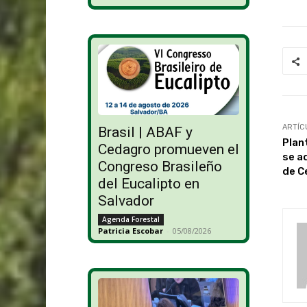
ARTÍC
Brasil | ABAF y
Plan
Cedagro promueven el
se a
Congreso Brasileño
de C
del Eucalipto en
Salvador
Agenda Forestal
Patricia Escobar
-
05/08/2026