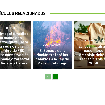
ÍCULOS RELACIONADOS
BRASIL
 impacto medido
al financiado:
INTERNACIONALE
erto Iguazú será
DESTACADAS
la sede de una
Europa impulsa
cumbre de FSC
El Senado de la
papel: todo
re conservación
Nación tratará los
embalaje debe
l manejo forestal
cambios a la Ley de
ser reciclable 
 América Latina
Manejo del Fuego
2030