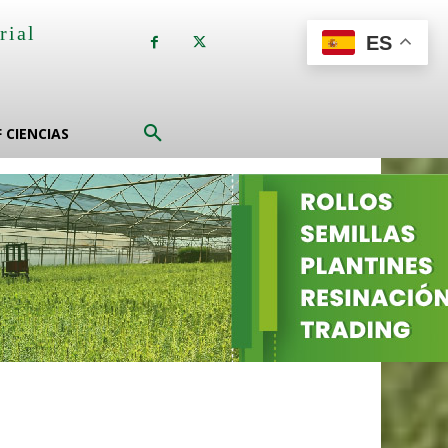
rial
ES
a
F CIENCIAS