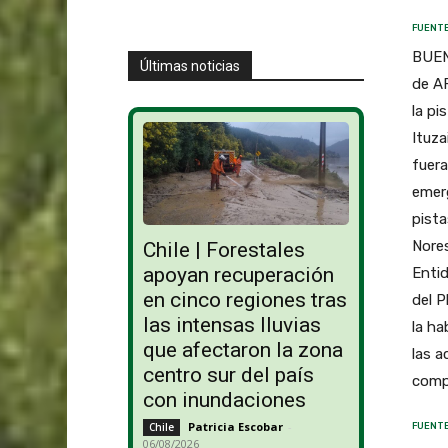
FUENTE
BUEN
Últimas noticias
de AF
la pi
Ituza
fuera
emerg
pista
Nores
Chile | Forestales
apoyan recuperación
Entid
en cinco regiones tras
del P
las intensas lluvias
la ha
que afectaron la zona
las a
centro sur del país
comp
con inundaciones
Patricia Escobar
-
Chile
FUENTE
06/08/2026