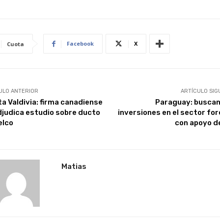
Facebook
X
Cuota
ULO ANTERIOR
ARTÍCULO SIG
ta Valdivia: firma canadiense
Paraguay: busca
djudica estudio sobre ducto
inversiones en el sector for
elco
con apoyo de
Matias