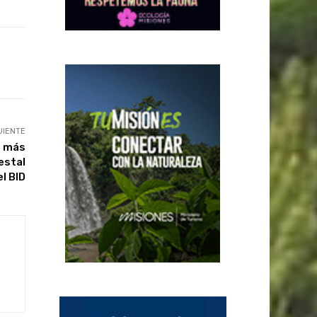
UIENTE
n más
estal
l BID