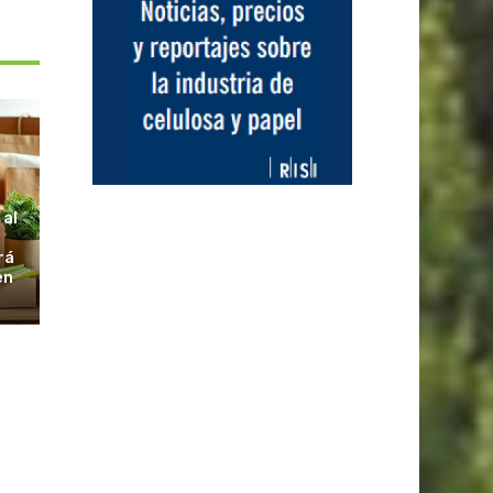
S
 al
rá
en