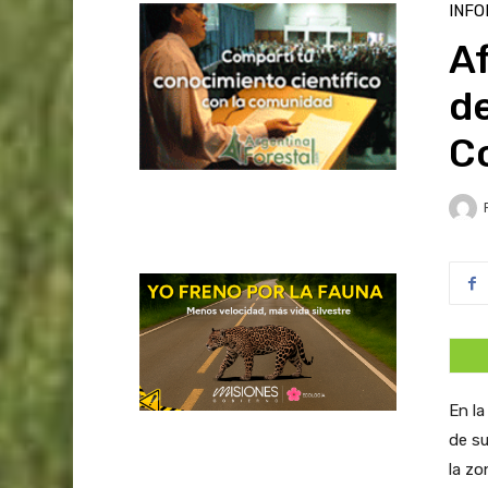
INFO
Af
de
C
En la
de su
la zo