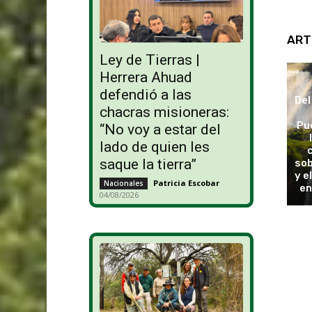
ART
Ley de Tierras |
Herrera Ahuad
defendió a las
Del
chacras misioneras:
Pu
“No voy a estar del
lado de quien les
saque la tierra”
sob
y e
Patricia Escobar
-
Nacionales
en
04/08/2026