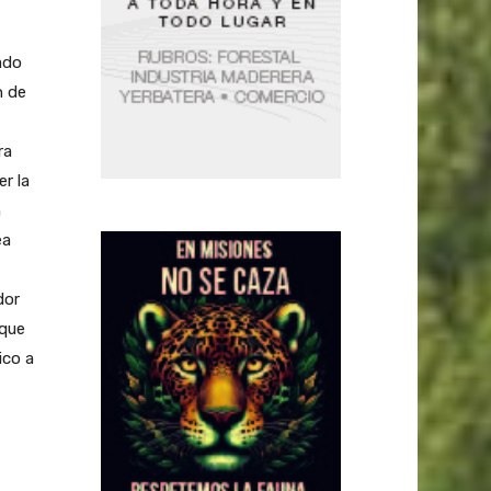
ado
n de
ra
r la
n
ea
dor
 que
ico a