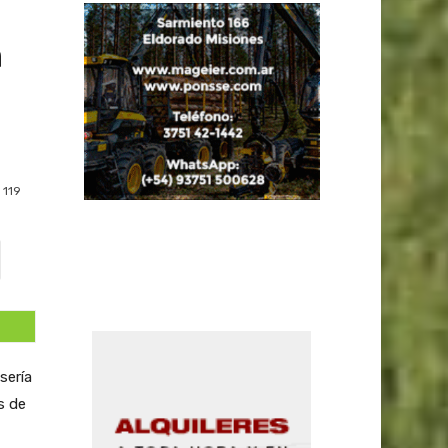
n
n
119
sería
s de