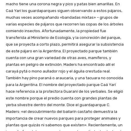
macho tiene una corona negra y pico y patas bien amarillas. En
Caá Yarí los guardaparques siguen observando a estos pájaros,
muchas veces acompañando «bandadas mixtas» – grupos de
varias especies de pájaros que recorren las copas de los árboles
comiendo insectos. Afortunadamente, la propiedad fue
transferida al Ministerio de Ecología, y la concreción del parque,
que se proyecta a corto plazo, permitirá asegurar la subsistencia
de este pájaro en la Argentina. El proyectado parque también
cuenta con una gran variedad de otras aves, mamíferos, y
plantas en peligro de extinción. Maders ha encontrado allí el
carayá pytá o mono aullador rojo y el águila crestuda real.
También hay pino paraná o araucaria, y una tacuara no conocida
para la Argentina. El nombre del proyectado parque Caá Yarí
hace referencia a la protectora Guaraní de los yerbales. Se eligió
este nombre porque el predio cuenta con grandes plantas de
yerba silvestre dentro del monte. Dice el guardaparque C.
Maders: «el descubrimiento del bailarín castaño demuestra la
importancia de crear nuevos parques para proteger animales y
plantas que quizás ni sabemos que existen». Recientemente, un