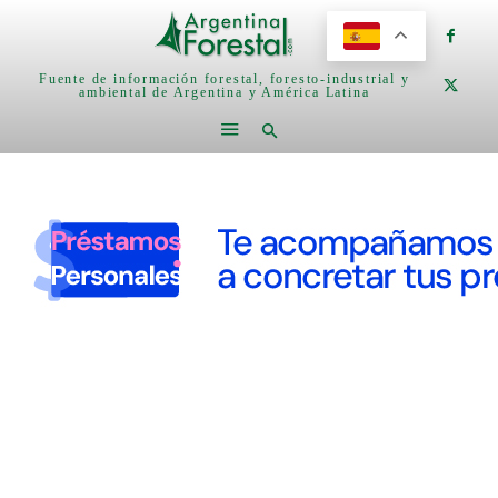
Fuente de información forestal, foresto-industrial y
ambiental de Argentina y América Latina