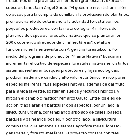
frecuentes en la provincia, al menos en gran escala”, explicó el
subsecretario Juan Angel Gauto. “El gobierno invertirá un millón
de pesos para la compra de semillas y la producción de plantines,
promocionando de esta manera la actividad forestal con los
pequeños productores, con la meta de lograr 4 millones de
plantines de especies forestales nativas que se plantarán en
2007, cubriendo alrededor de 5 mil hectáreas”, detalló el
funcionario en la entrevista con ArgentinaForestal.com. Por
medio del programa de promoción “Plante Nativas” buscarán
incrementar el cultivo de especies forestales nativas en distintos
sistemas; restaurar bosques protectores y fajas ecológicas;
producir madera de calidad y alto valor económico; e incorporar
especies melíferas. “Las especies nativas, además de dar fruto
para la vida silvestre, sostienen suelos y recursos hídricos, y
mitigan el cambio climático”, remarcó Gauto. Entre los ejes de
acción, trabajarán en particular dos aspectos, por un lado la
silvicultura urbana, contemplando arbolado de calles, paseos,
parques y balnearios locales. Y por otro lado, la silvicultura
comunitaria, que alcanza a sistemas agroforestales, foresto-
ganadería, y foresto-melíferas. El proyecto contará con tres