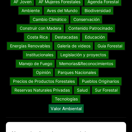
AF Joven
AF Mujeres Forestales
Agenda Forestal
Ambiente
Aves del Mundo
Biodiversidad
Cambio Climático
Conservación
Construir con Madera
Contenido Patrocinado
Costa Rica
Destacadas
Educación
Energías Renovables
Galería de videos
Guia Forestal
Institucionales
Legislación y proyectos
Manejo de Fuego
Memorias&Reconocimientos
Opinión
Parques Nacionales
Precios de Productos Forestales
Pueblos Originarios
Reservas Naturales Privadas
Salud
Sur Forestal
Tecnologías
Valor Ambiental