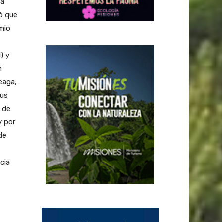
ná
ó que
emio
) y
n
eaga,
sus
o de
y por
de
cia