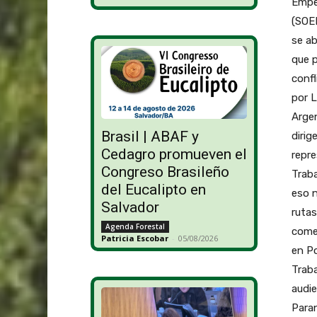
Empel
(SOEP
se ab
que p
confl
por L
Argen
Brasil | ABAF y
dirig
Cedagro promueven el
repre
Congreso Brasileño
Traba
del Eucalipto en
eso n
Salvador
rutas
Agenda Forestal
comen
Patricia Escobar
-
05/08/2026
en Po
Traba
audie
Paran