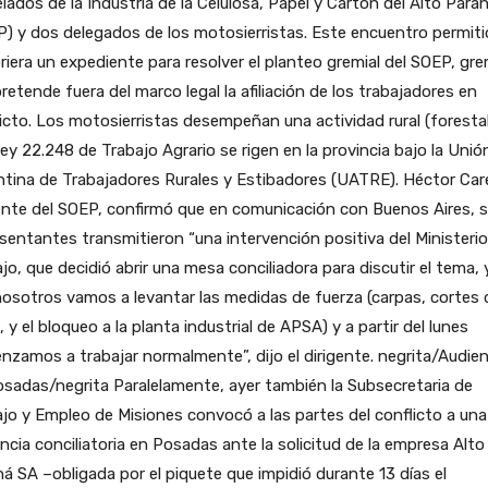
ados de la Industria de la Celulosa, Papel y Cartón del Alto Para
) y dos delegados de los motosierristas. Este encuentro permiti
riera un expediente para resolver el planteo gremial del SOEP, gr
retende fuera del marco legal la afiliación de los trabajadores en
icto. Los motosierristas desempeñan una actividad rural (forestal
ey 22.248 de Trabajo Agrario se rigen en la provincia bajo la Unió
tina de Trabajadores Rurales y Estibadores (UATRE). Héctor Car
ente del SOEP, confirmó que en comunicación con Buenos Aires, 
sentantes transmitieron “una intervención positiva del Ministeri
jo, que decidió abrir una mesa conciliadora para discutir el tema, 
osotros vamos a levantar las medidas de fuerza (carpas, cortes 
, y el bloqueo a la planta industrial de APSA) y a partir del lunes
zamos a trabajar normalmente”, dijo el dirigente. negrita/Audien
sadas/negrita Paralelamente, ayer también la Subsecretaria de
jo y Empleo de Misiones convocó a las partes del conflicto a una
ncia conciliatoria en Posadas ante la solicitud de la empresa Alto
á SA –obligada por el piquete que impidió durante 13 días el