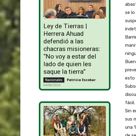
abast
se lo
susp
Ley de Tierras |
indet
Herrera Ahuad
Barri
defendió a las
manif
chacras misioneras:
ningu
“No voy a estar del
Bueno
lado de quien les
preve
saque la tierra”
esto 
Patricia Escobar
-
Nacionales
04/08/2026
Subse
discu
fácil
Sin e
sus m
una 1
de se