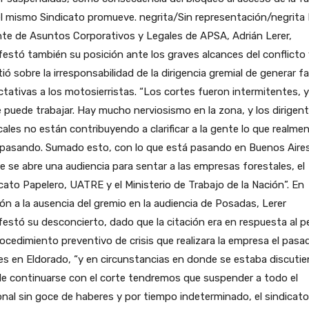
l mismo Sindicato promueve. negrita/Sin representación/negrita 
te de Asuntos Corporativos y Legales de APSA, Adrián Lerer,
estó también su posición ante los graves alcances del conflicto 
tió sobre la irresponsabilidad de la dirigencia gremial de generar f
tativas a los motosierristas. “Los cortes fueron intermitentes, y
 puede trabajar. Hay mucho nerviosismo en la zona, y los dirigen
cales no están contribuyendo a clarificar a la gente lo que realme
 pasando. Sumado esto, con lo que está pasando en Buenos Aires
 se abre una audiencia para sentar a las empresas forestales, el
cato Papelero, UATRE y el Ministerio de Trabajo de la Nación”. En
ión a la ausencia del gremio en la audiencia de Posadas, Lerer
estó su desconcierto, dado que la citación era en respuesta al p
ocedimiento preventivo de crisis que realizara la empresa el pasa
s en Eldorado, “y en circunstancias en donde se estaba discuti
e continuarse con el corte tendremos que suspender a todo el
nal sin goce de haberes y por tiempo indeterminado, el sindicato