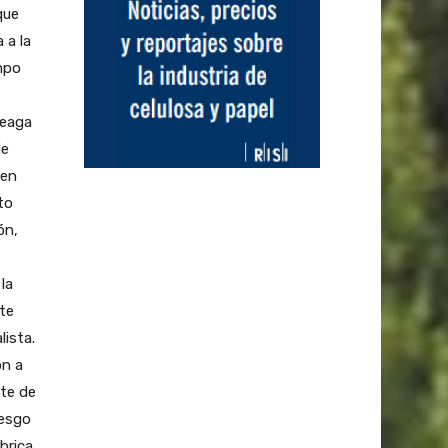
que
 a la
mpo
reaga
de
 en
to
ón,
la
ite
lista.
ón a
nte de
iesgo
brica