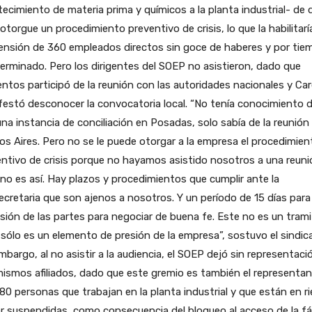
ecimiento de materia prima y químicos a la planta industrial- de 
 otorgue un procedimiento preventivo de crisis, lo que la habilitaría
ensión de 360 empleados directos sin goce de haberes y por tie
erminado. Pero los dirigentes del SOEP no asistieron, dado que
entos participó de la reunión con las autoridades nacionales y Ca
estó desconocer la convocatoria local. “No tenía conocimiento 
na instancia de conciliación en Posadas, solo sabía de la reunión
s Aires. Pero no se le puede otorgar a la empresa el procedimien
ntivo de crisis porque no hayamos asistido nosotros a una reuni
no es así. Hay plazos y procedimientos que cumplir ante la
cretaria que son ajenos a nosotros. Y un período de 15 días para 
sión de las partes para negociar de buena fe. Este no es un tram
, sólo es un elemento de presión de la empresa”, sostuvo el sindica
mbargo, al no asistir a la audiencia, el SOEP dejó sin representaci
ismos afiliados, dado que este gremio es también el representa
80 personas que trabajan en la planta industrial y que están en r
r suspendidas, como consecuencia del bloqueo al acceso de la fá