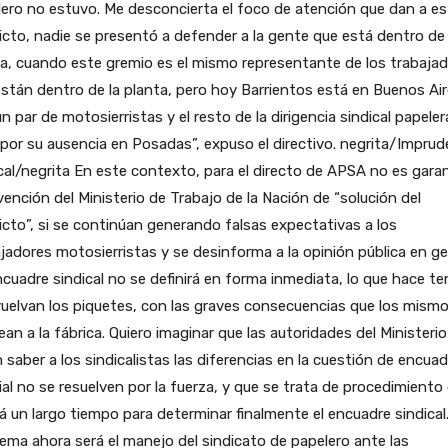
ero no estuvo. Me desconcierta el foco de atención que dan a es
icto, nadie se presentó a defender a la gente que está dentro de 
a, cuando este gremio es el mismo representante de los trabaja
stán dentro de la planta, pero hoy Barrientos está en Buenos Ai
n par de motosierristas y el resto de la dirigencia sindical papeler
ó por su ausencia en Posadas”, expuso el directivo. negrita/Imprud
cal/negrita En este contexto, para el directo de APSA no es garan
vención del Ministerio de Trabajo de la Nación de “solución del
icto”, si se continúan generando falsas expectativas a los
jadores motosierristas y se desinforma a la opinión pública en ge
ncuadre sindical no se definirá en forma inmediata, lo que hace t
uelvan los piquetes, con las graves consecuencias que los mism
ean a la fábrica. Quiero imaginar que las autoridades del Ministerio
 saber a los sindicalistas las diferencias en la cuestión de encuad
al no se resuelven por la fuerza, y que se trata de procedimiento
rá un largo tiempo para determinar finalmente el encuadre sindical.
ema ahora será el manejo del sindicato de papelero ante las