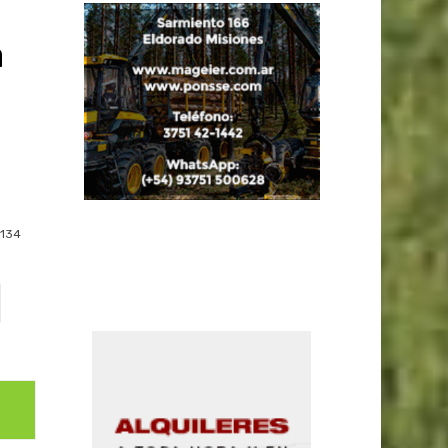
a
134