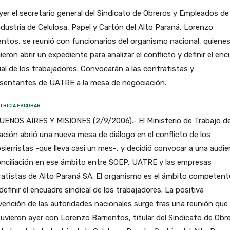
yer el secretario general del Sindicato de Obreros y Empleados de 
ndustria de Celulosa, Papel y Cartón del Alto Paraná, Lorenzo
entos, se reunió con funcionarios del organismo nacional, quiene
ieron abrir un expediente para analizar el conflicto y definir el en
al de los trabajadores. Convocarán a las contratistas y
esentantes de UATRE a la mesa de negociación.
TRICIA ESCOBAR
UENOS AIRES Y MISIONES (2/9/2006).- El Ministerio de Trabajo de
ación abrió una nueva mesa de diálogo en el conflicto de los
ierristas -que lleva casi un mes-, y decidió convocar a una audie
nciliación en ese ámbito entre SOEP, UATRE y las empresas
atistas de Alto Paraná SA. El organismo es el ámbito competent
definir el encuadre sindical de los trabajadores. La positiva
vención de las autoridades nacionales surge tras una reunión que
vieron ayer con Lorenzo Barrientos, titular del Sindicato de Obr