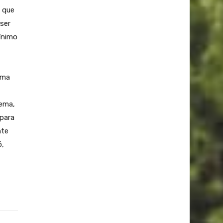
o que
 ser
ínimo
ema
tema,
 para
nte
ó,