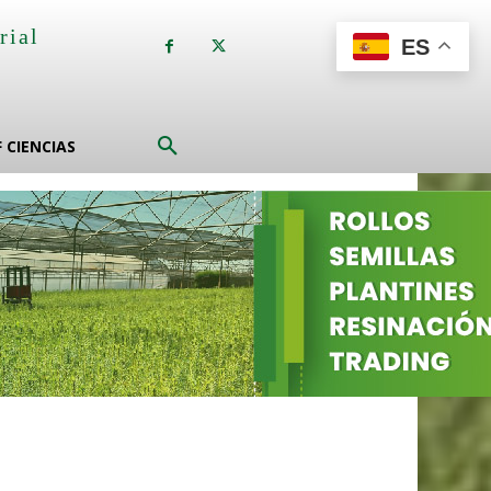
rial
ES
a
F CIENCIAS