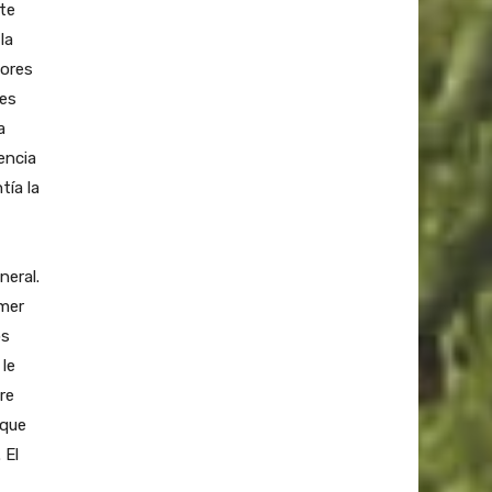
te
la
dores
res
a
encia
tía la
neral.
emer
os
 le
re
 que
 El