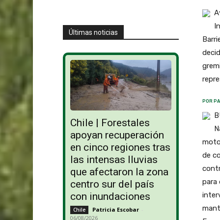
A
I
Últimas noticias
Barri
decid
gremi
repr
POR PA
B
Chile | Forestales
N
apoyan recuperación
motos
en cinco regiones tras
de co
las intensas lluvias
contr
que afectaron la zona
para 
centro sur del país
inter
con inundaciones
mantu
Patricia Escobar
-
Chile
06/08/2026