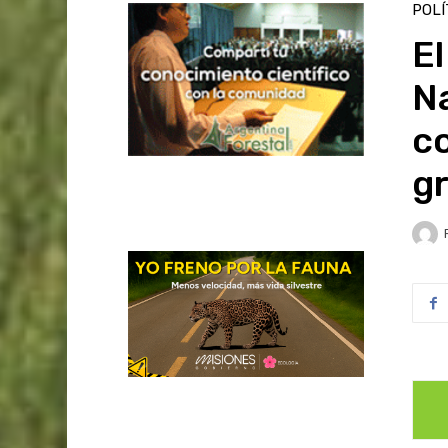
POLÍ
El
Na
co
gr