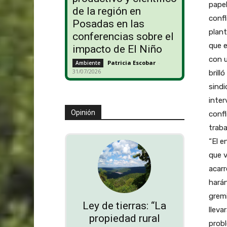
papel
de la región en
confl
Posadas en las
plant
conferencias sobre el
que e
impacto de El Niño
con u
Patricia Escobar
-
Ambiente
31/07/2026
brill
sindi
inter
Opinión
confl
traba
“El e
que v
acarr
harán
gremi
Ley de tierras: “La
lleva
propiedad rural
probl