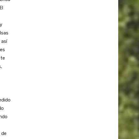
El
y
alsas
 así
tes
nte
,
edido
do
endo
 de