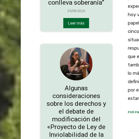
conlleva soberanía”
expec
05/08/2026
hoy v
pape
Leer más
cinco
situa
respu
que e
tambi
lo má
defin
Algunas
por e
consideraciones
estam
sobre los derechos y
el debate de
POR PA
modificación del
«Proyecto de Ley de
Inviolabilidad de la