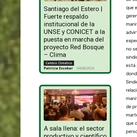
que e
Santiago del Estero |
Fuerte respaldo
geren
institucional de la
manif
UNSE y CONICET a la
advir
puesta en marcha del
expec
proyecto Red Bosque
no se
– Clima
sindi
Cambio Climático
está
Patricia Escobar
-
04/08/2026
donde
Sindi
relac
manif
de pr
marte
que d
A sala llena: el sector
perso
productivo y científico