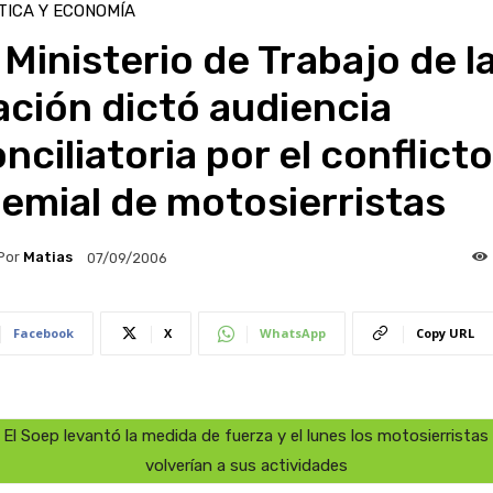
TICA Y ECONOMÍA
 Ministerio de Trabajo de l
ción dictó audiencia
nciliatoria por el conflicto
emial de motosierristas
Por
Matias
07/09/2006
Facebook
X
WhatsApp
Copy URL
El Soep levantó la medida de fuerza y el lunes los motosierristas
volverían a sus actividades