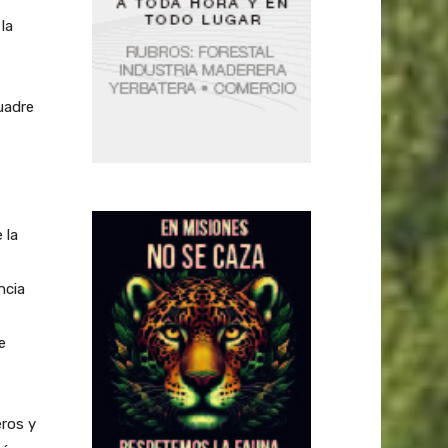
la
s
cuadre
 la
ncia
e
eros y