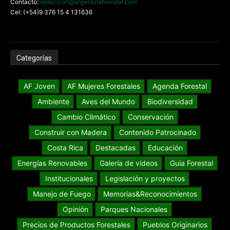
Contacto:
redaccion@argentinaforestal.com
Cel: (+54)9 376 15 4 131636
Categorías
AF Joven
AF Mujeres Forestales
Agenda Forestal
Ambiente
Aves del Mundo
Biodiversidad
Cambio Climático
Conservación
Construir con Madera
Contenido Patrocinado
Costa Rica
Destacadas
Educación
Energías Renovables
Galería de videos
Guia Forestal
Institucionales
Legislación y proyectos
Manejo de Fuego
Memorias&Reconocimientos
Opinión
Parques Nacionales
Precios de Productos Forestales
Pueblos Originarios