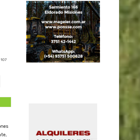
107
ones
nte,