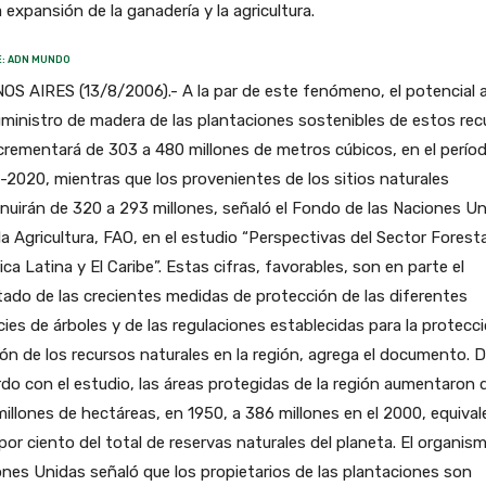
a expansión de la ganadería y la agricultura.
: ADN MUNDO
S AIRES (13/8/2006).- A la par de este fenómeno, el potencial 
ministro de madera de las plantaciones sostenibles de estos rec
crementará de 303 a 480 millones de metros cúbicos, en el perío
2020, mientras que los provenientes de los sitios naturales
nuirán de 320 a 293 millones, señaló el Fondo de las Naciones U
la Agricultura, FAO, en el estudio “Perspectivas del Sector Foresta
ca Latina y El Caribe”. Estas cifras, favorables, son en parte el
tado de las crecientes medidas de protección de las diferentes
ies de árboles y de las regulaciones establecidas para la protecc
ón de los recursos naturales en la región, agrega el documento. 
do con el estudio, las áreas protegidas de la región aumentaron 
millones de hectáreas, en 1950, a 386 millones en el 2000, equiva
por ciento del total de reservas naturales del planeta. El organis
nes Unidas señaló que los propietarios de las plantaciones son