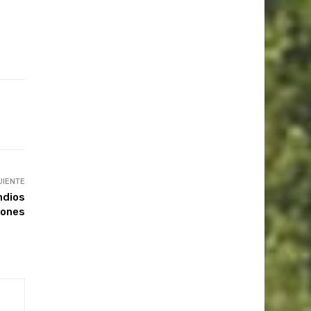
UIENTE
endios
iones