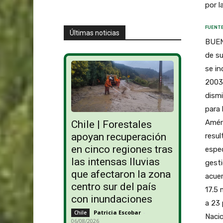
por l
FUENTE
Últimas noticias
BUENO
de su
se in
2003-
dismi
para 
Améri
Chile | Forestales
apoyan recuperación
resul
en cinco regiones tras
espec
las intensas lluvias
gesti
que afectaron la zona
acuer
centro sur del país
17.5 
con inundaciones
a 23 
Patricia Escobar
-
Chile
Nacio
06/08/2026