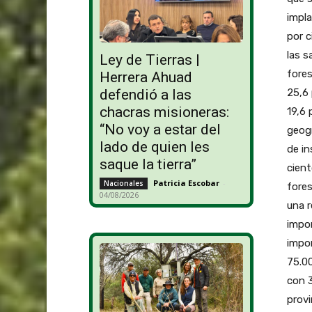
impl
por c
las s
Ley de Tierras |
fores
Herrera Ahuad
25,6 
defendió a las
chacras misioneras:
19,6 
“No voy a estar del
geogr
lado de quien les
de in
saque la tierra”
cient
Patricia Escobar
-
Nacionales
fores
04/08/2026
una r
impo
impor
75.00
con 3
provi