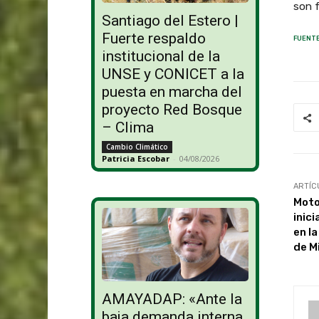
son f
Santiago del Estero |
Fuerte respaldo
FUENTE
institucional de la
UNSE y CONICET a la
puesta en marcha del
proyecto Red Bosque
– Clima
Cambio Climático
Patricia Escobar
-
04/08/2026
ARTÍC
Moto
inic
en la
de M
AMAYADAP: «Ante la
baja demanda interna,