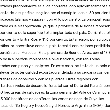
antadas predominante es el de coníferas, con aproximadamente e
iento de la superficie; seguido por el eucalipto, con el 30 por cient
alicáceas (álamos y sauces), con el 16 por ciento. La principal regi
tada es la Mesopotamia, ya que la provincia de Misiones represen
por ciento de la superficie total implantada del país, Corrientes o
por ciento y Entre Ríos el 11,6 por ciento. Esta región, por su ubic
áfica, se constituye como el polo forestal con mejores posibilid
serción en el Mercosur. En la provincia de Buenos Aires, con el 18,
o de la superficie implantada a nivel nacional, existen zonas
tadas con pinos y eucaliptos. En este caso, se trata de un polo 
elevante potencialidad exportadora, debido a su cercanía con ce
rtantes de consumo y con los puertos. Otras regiones con
tantes niveles de desarrollo forestal son el Delta del Paraná, con
0 hectáreas de salicáceas; la zona serrana del Valle de Calamuchi
5.000 hectáreas de coníferas; las zonas de riego de Cuyo, las
ncias de Río Negro y Neuquén; y el Noroeste Argentino (NOA), d