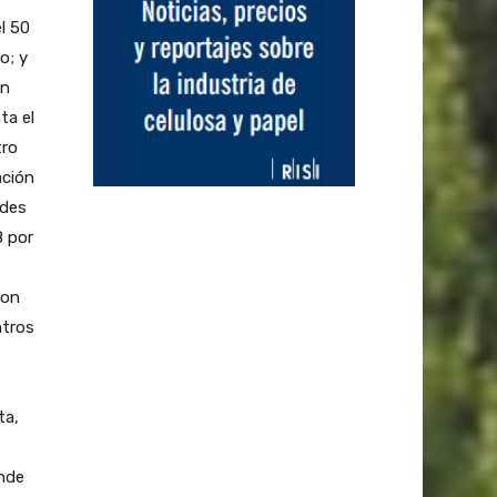
l 50
o; y
ón
ta el
tro
ación
ades
8 por
con
ntros
ta,
onde