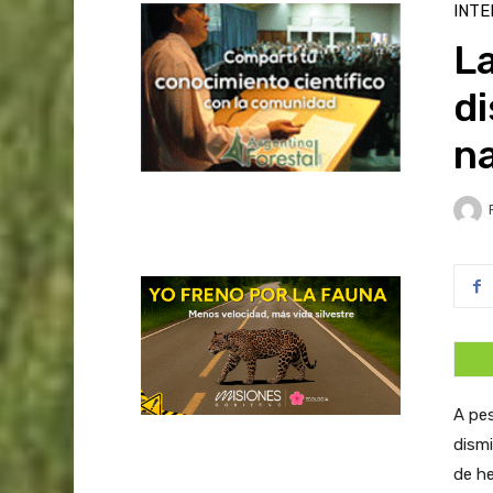
INTE
La
d
na
A pes
dismi
de he