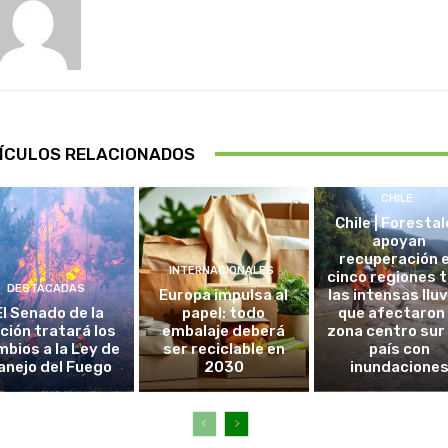
ÍCULOS RELACIONADOS
CHILE
Chile | Foresta
apoyan
recuperación 
INTERNACIONALES
cinco regiones 
DESTACADAS
Europa impulsa al
las intensas llu
El Senado de la
papel: todo
que afectaron 
ción tratará los
embalaje deberá
zona centro sur
bios a la Ley de
ser reciclable en
país con
anejo del Fuego
2030
inundacione