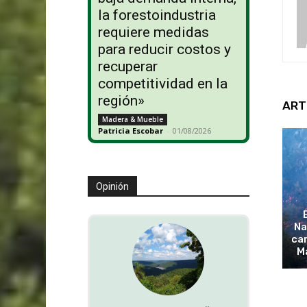
la forestoindustria
requiere medidas
para reducir costos y
recuperar
competitividad en la
región»
ART
Madera & Mueble
Patricia Escobar
-
01/08/2026
Opinión
Na
cam
M