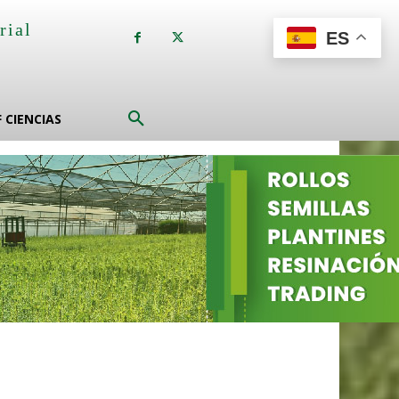
rial
ES
a
F CIENCIAS