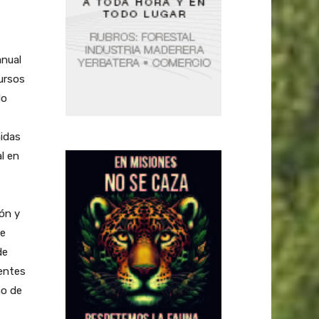
anual
ursos
do
nidas
l en
ión y
De
de
lentes
mo de