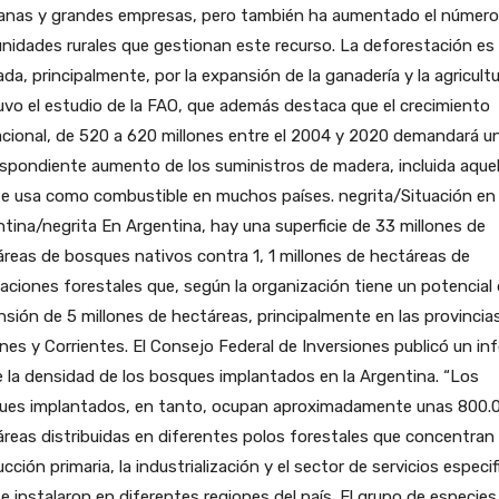
anas y grandes empresas, pero también ha aumentado el número
idades rurales que gestionan este recurso. La deforestación es
da, principalmente, por la expansión de la ganadería y la agricultu
vo el estudio de la FAO, que además destaca que el crecimiento
cional, de 520 a 620 millones entre el 2004 y 2020 demandará u
spondiente aumento de los suministros de madera, incluida aquel
se usa como combustible en muchos países. negrita/Situación en
tina/negrita En Argentina, hay una superficie de 33 millones de
reas de bosques nativos contra 1, 1 millones de hectáreas de
aciones forestales que, según la organización tiene un potencial
sión de 5 millones de hectáreas, principalmente en las provincia
nes y Corrientes. El Consejo Federal de Inversiones publicó un in
 la densidad de los bosques implantados en la Argentina. “Los
ues implantados, en tanto, ocupan aproximadamente unas 800.
reas distribuidas en diferentes polos forestales que concentran 
cción primaria, la industrialización y el sector de servicios especif
e instalaron en diferentes regiones del país. El grupo de especies