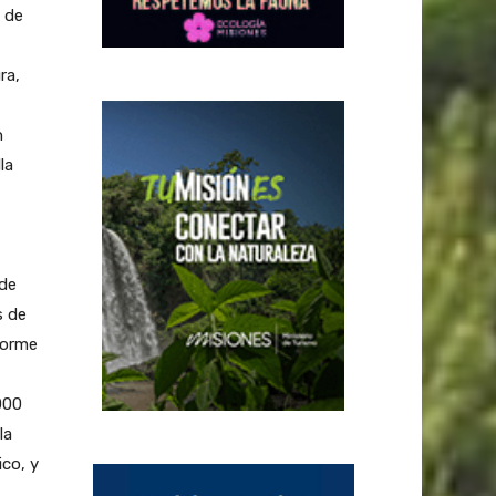
 de
ra,
n
la
 de
s de
forme
000
la
ico, y