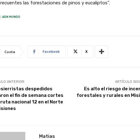
recuentes las forestaciones de pinos y eucaliptos”.
: ADN MUNDO
Facebook
X
Cuota
ULO ANTERIOR
ARTÍCULO SIG
sierristas despedidos
Es alto el riesgo de inc
iaron el fin de semana cortes
forestales y rurales en Mis
 ruta nacional 12 en el Norte
isiones
Matias