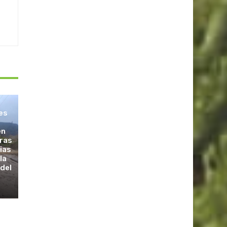
les
en
tras
vias
la
 del
s