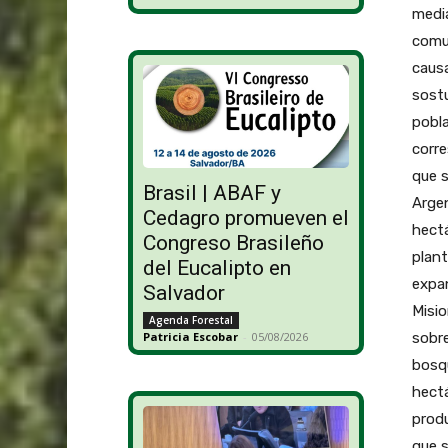
medi
comun
causa
sostu
pobla
corre
que 
Brasil | ABAF y
Argen
Cedagro promueven el
hectá
Congreso Brasileño
plant
del Eucalipto en
expan
Salvador
Misio
Agenda Forestal
sobre
Patricia Escobar
-
05/08/2026
bosq
hectá
produ
que s