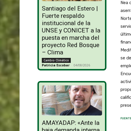
Nea d
Santiago del Estero |
aserr
Fuerte respaldo
Norte
institucional de la
servi
UNSE y CONICET a la
últim
puesta en marcha del
finan
proyecto Red Bosque
Medit
– Clima
se de
Cambio Climático
Patricia Escobar
-
04/08/2026
emple
Encu
activ
prop
calif
prese
FUENTE
AMAYADAP: «Ante la
baja demanda interna,