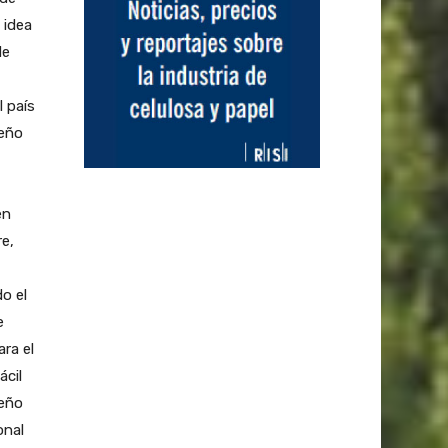
 idea
de
 país
peño
en
e,
do el
e
ra el
ácil
peño
onal