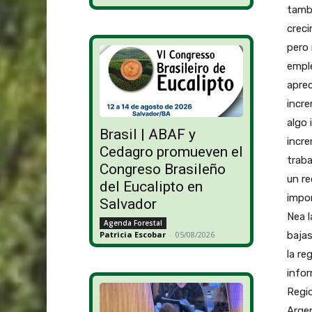
tambi
creci
pero 
empl
aprec
incre
algo 
Brasil | ABAF y
incre
Cedagro promueven el
traba
Congreso Brasileño
un re
del Eucalipto en
impor
Salvador
Nea l
Agenda Forestal
bajas
Patricia Escobar
-
05/08/2026
la re
infor
Regio
Argen