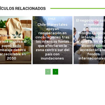
ÍCULOS RELACIONADOS
DESTACADAS
CHILE
El negocio de cu
Chile | Forestales
el monte: El
apoyan
gobierno de
recuperación en
Misiones explic
INTERNACIONALES
cinco regiones tras
intendentes 
ropa impulsa al
las intensas lluvias
propietarios de
papel: todo
que afectaron la
Vicente cóm
mbalaje deberá
zona centro sur del
accederán a l
er reciclable en
país con
fondos
2030
inundaciones
internacionales