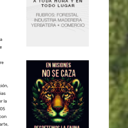
ra
e
re
ción,
ias
r la
005
 con
arte,