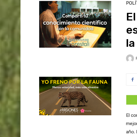
POLÍ
El
es
la
El co
mejor
año. 