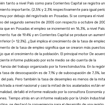
én tanto a nivel País como para Corrientes Capital se registra un
miento importante, (2,5% y 2,3% respectivamente para igual perío
muy por debajo del registrado en Posadas. Si se compara el nivel
eo del segundo semestre de 2005 con respecto a octubre de 200
ia que en Posadas el empleo se incrementó en 16,3%, a nivel País
mento fue de 19.4% y en Corrientes Capital se produce un aumen
inferior (+ 12.3%). ¿Qué implica el crecimiento de la tasa de emple
mento de la tasa de empleo significa que se crearon más puestos
jo que el crecimiento de la población. El principal motor De acuer
ciente informe publicado por este medio se dio cuenta de la
tancia del trabajo organizado por la forestoindustria. En la región
a tasa de desocupación es de 7,1% y de subocupación de 7,3%, l
 del país. Pero también la tasa de desempleo es menos de la mit
gistrada a nivel nacional y casi la mitad de los asalariados están en
malidad, detalló el informe realizado por la consultora Economía y
nes. Tiempo atrás en un informe realizado por la Unión Industrial
tina, se destacó la conveniencia para el desarrollo de una región