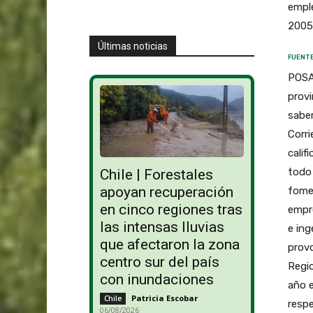
empl
2005,
Últimas noticias
FUENTE
POSA
provi
saber
Corri
calif
todo 
Chile | Forestales
apoyan recuperación
fome
en cinco regiones tras
empre
las intensas lluvias
e ing
que afectaron la zona
provo
centro sur del país
Regio
con inundaciones
año 
Patricia Escobar
-
Chile
respe
06/08/2026