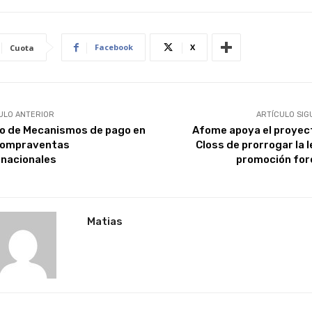
Facebook
X
Cuota
ULO ANTERIOR
ARTÍCULO SIG
o de Mecanismos de pago en
Afome apoya el proyec
Compraventas
Closs de prorrogar la l
rnacionales
promoción for
Matias