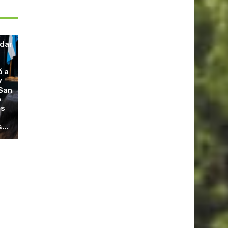
idar
ó a
y
 San
o
os
...