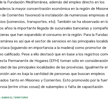
e la Fundación Mediterránea, además del empleo directo en los
aderos la mayor concentración económica en la región de Mision
 de Corrientes favoreció la instalación de numerosas empresas 
cios (comercios, transportes, etc). También se ha observado en l
os años la importante llegada de sucursales bancarias y compañí
cieras que han expandido el consumo en la región. Para la Fundac
erránea es así que el sector de servicios en las principales locali
staca (siguiendo en importancia a la madera) como promotor de
o calificado. Pese a ello destacó que en base a los registros com
esta Permanente de Hogares (EPH) toman sólo en consideración
idad de las principales localidades de las provincias. Igualmente e
orción aún es baja la cantidad de personas que buscan empleos
icados tanto en Misiones y Corrientes. Esto promovido por la fuer
ncia (entre otras cosas) de subempleo o falta de capacitación
: DIARIO EL TERRITORIO