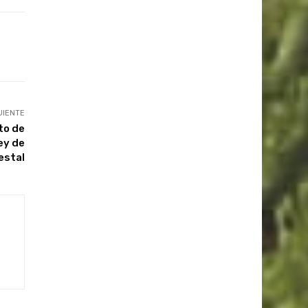
UIENTE
to de
ey de
estal