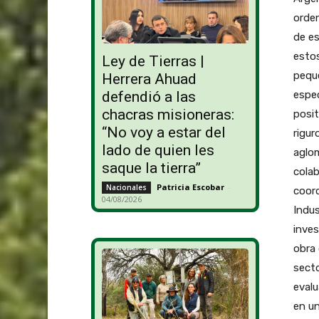
orde
de es
estos
Ley de Tierras |
peque
Herrera Ahuad
espec
defendió a las
chacras misioneras:
posit
“No voy a estar del
rigur
lado de quien les
aglo
saque la tierra”
colab
Patricia Escobar
-
Nacionales
coor
04/08/2026
Indus
inves
obra 
secto
eval
en un