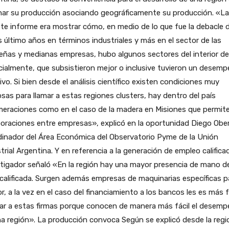
nar su producción asociando geográficamente su producción. «La
te informe era mostrar cómo, en medio de lo que fue la debacle 
 último años en términos industriales y más en el sector de las
ñas y medianas empresas, hubo algunos sectores del interior del
ialmente, que subsistieron mejor o inclusive tuvieron un desem
ivo. Si bien desde el análisis científico existen condiciones muy
osas para llamar a estas regiones clusters, hay dentro del país
meraciones como en el caso de la madera en Misiones que permit
oraciones entre empresas», explicó en la oportunidad Diego Ober
dinador del Área Económica del Observatorio Pyme de la Unión
trial Argentina. Y en referencia a la generación de empleo califica
tigador señaló «En la región hay una mayor presencia de mano d
calificada. Surgen además empresas de maquinarias específicas pa
r, a la vez en el caso del financiamiento a los bancos les es más f
uar a estas firmas porque conocen de manera más fácil el desem
a región». La producción convoca Según se explicó desde la regi