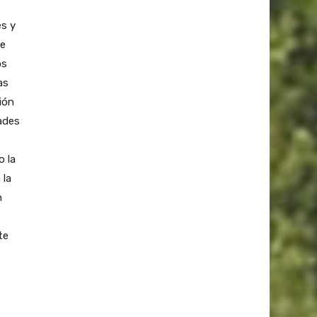
es y
de
os
as
ión
dades
o la
 la
n
te