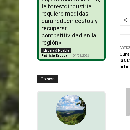
la forestoindustria
requiere medidas
para reducir costos y
recuperar
competitividad en la
región»
ARTÍC
Madera & Mueble
Curs
Patricia Escobar
-
01/08/2026
las 
Inte
Opinión