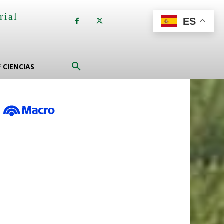
rial
ES
a
F CIENCIAS