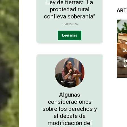
Ley de tierras: “La
propiedad rural
ART
conlleva soberanía”
05/08/2026
Leer más
Eu
e
s
Algunas
consideraciones
sobre los derechos y
el debate de
modificación del