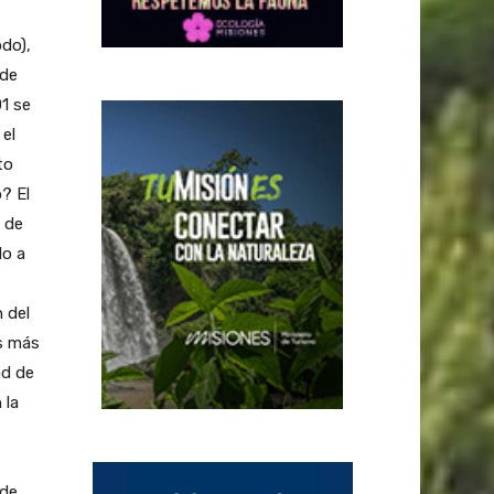
do),
 de
1 se
 el
to
o? El
 de
do a
 del
as más
ad de
 la
 de