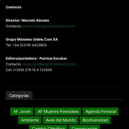
Contacto
Director: Marcelo Almada
Contacto:
gerencia@argentinaforestal.com
G
rupo Misiones
Online.Com
SA
Tel: +54 (0376) 4425800
Editora/periodista : Patricia Escobar
Contacto:
redaccion@argentinaforestal.com
Cel: (+54)9 376 15 4 131636
Categorías
AF Joven
AF Mujeres Forestales
Agenda Forestal
Ambiente
Aves del Mundo
Biodiversidad
Cambio Climático
Conservación