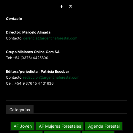
Contacto
Director: Marcelo Almada
Contacto:
gerencia@argentinaforestal.com
G
rupo Misiones
Online.Com
SA
Tel: +54 (0376) 4425800
Editora/periodista : Patricia Escobar
Contacto:
redaccion@argentinaforestal.com
Cel: (+54)9 376 15 4 131636
Categorías
AF Joven
AF Mujeres Forestales
Agenda Forestal