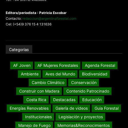
Editora/periodista : Patricia Escobar
Contacto:
redaccion@argentinaforestal.com
Cel: (+54)9 376 15 4 131636
Categorías
AF Joven
AF Mujeres Forestales
Agenda Forestal
Ambiente
Aves del Mundo
Biodiversidad
Cambio Climático
Conservación
Construir con Madera
Contenido Patrocinado
Costa Rica
Destacadas
Educación
Energías Renovables
Galería de videos
Guia Forestal
Institucionales
Legislación y proyectos
Manejo de Fuego
Memorias&Reconocimientos