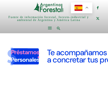
Fuente de información forestal, foresto-industrial y
ambiental de Argentina y América Latina