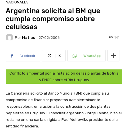
NACIONALES
Argentina solicita al BM que
cumpla compromiso sobre
celulosas
Por
Matias
141
27/02/2006
Facebook
X
WhatsApp
Conflicto ambiental por la instalación de las plantas de Botnia
y ENCE sobre el Río Uruguay
La Cancillería solicitó al Banco Mundial (BM) que cumpla su
compromiso de financiar proyectos «ambientalmente
responsables», en alusión a la construcción de dos plantas
papeleras en Uruguay. El canciller argentino, Jorge Taiana, hizo el
reclamo en una carta dirigida a Paul Wolfowitz, presidente de la
entidad financiera.