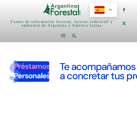
Fuente de información forestal, foresto-industrial y
ambiental de Argentina y América Latina