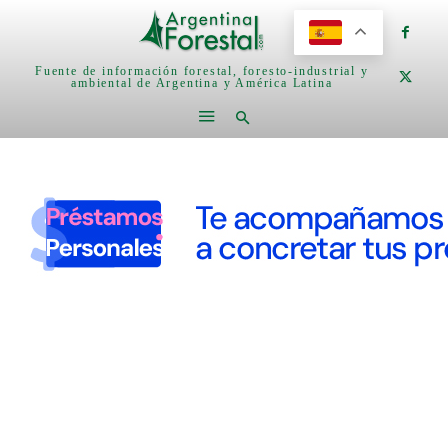
Fuente de información forestal, foresto-industrial y
ambiental de Argentina y América Latina