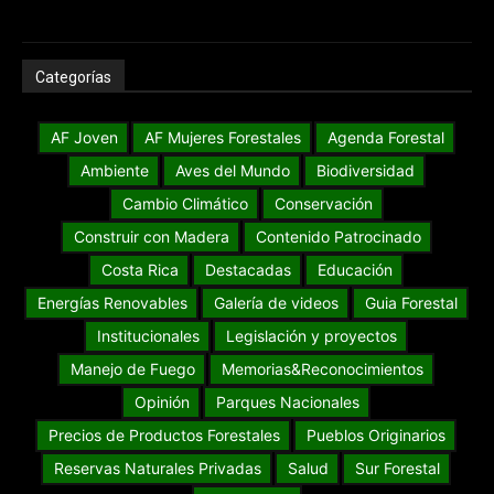
Categorías
AF Joven
AF Mujeres Forestales
Agenda Forestal
Ambiente
Aves del Mundo
Biodiversidad
Cambio Climático
Conservación
Construir con Madera
Contenido Patrocinado
Costa Rica
Destacadas
Educación
Energías Renovables
Galería de videos
Guia Forestal
Institucionales
Legislación y proyectos
Manejo de Fuego
Memorias&Reconocimientos
Opinión
Parques Nacionales
Precios de Productos Forestales
Pueblos Originarios
Reservas Naturales Privadas
Salud
Sur Forestal