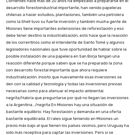
Corrientes hace más de 20 años ha empezado a prepararse en el
desarrollo forestoindustrial importante, han venido papeleras
chilenas a hacer estudios, plantaciones, también una petrolera
como la Shell tuvo su fuerte inversión y también mucha gente de
Misiones tiene importantes extensiones de reforestación y eso
debe tener destino la industrialización, esto hace que la reacción
de los correntinos como el intendente de Santo Tomé y algunos
legisladores nacionales que tuve oportunidad de hablar sobre la
posible instalación de una papelera en San Borja tengan una
reacción diferente porque saben que se ha preparado la zona
con desarrollo forestal importante que ahora requiere
industrialización. Insisto que nuevamente esas inversiones se
den con la calidad y tecnología y todas las inversiones previas
necesarias como para atenuar el impacto ambiental.
negrita/Habría que preguntarse por qué no llegan las inversiones
a la Argentina…/negrita En Misiones hay una situación de
bastante equilibrio. Hay forestación y demanda en una oferta
bastante equilibrada. El raleo sigue teniendo en Misiones un
precio más bajo al que tienen los países vecinos, pero Uruguay ha
sido más receptiva para captar las inversiones. Pero si se