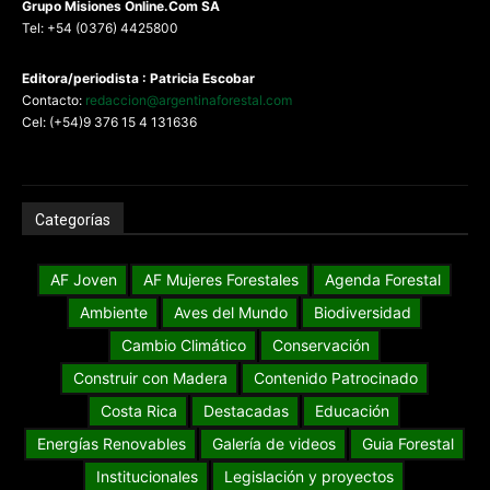
G
rupo Misiones
Online.Com
SA
Tel: +54 (0376) 4425800
Editora/periodista : Patricia Escobar
Contacto:
redaccion@argentinaforestal.com
Cel: (+54)9 376 15 4 131636
Categorías
AF Joven
AF Mujeres Forestales
Agenda Forestal
Ambiente
Aves del Mundo
Biodiversidad
Cambio Climático
Conservación
Construir con Madera
Contenido Patrocinado
Costa Rica
Destacadas
Educación
Energías Renovables
Galería de videos
Guia Forestal
Institucionales
Legislación y proyectos