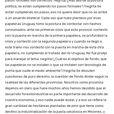
pasos formales son correctos. negrita/¿Más allá de la postura
política, se están cumpliendo los pasos formales?/negrita Se
están cumpliendo los pasos, eso no quiere decir que no se arribe
a un acuerdo bilateral. Cada vez que hubo planteos por esas
papeleras Uruguay tomo la postura de contestar con hechos
consumados, ante las primeras crisis que esto provocó, contestó
con la puesta en marcha de la primera papelera, se profundizó la
crisis y contestó con la segunda papelera y cuando se llegó a
este tramo nos contestó con la puesta en marcha de esta otra
papelera, no cumpliendo el tratado del río Uruguay. No fue prolijo
para manejar el tema. negrita/¿Cuál es el objetivo de fondo, que
las papeleras no se instalen o que se instalen con tecnología de
punta que cuide el medio ambiente?/negrita Se discuten
cuestiones de puro derecho, la cuestión de fondo divide según la
realidad de las diferentes provincias. Nosotros como provincia
dejamos en claro que hace muchos años hemos decidido que el
desarrollo forestoindustrial es parte importante del desarrollo de
nuestra economía, y eso nadie puede dudar, y a eso se refiere la
gran cantidad de hectáreas plantadas de pino que tiene como
destino la industrialización de la pasta celulósica en Misiones, y