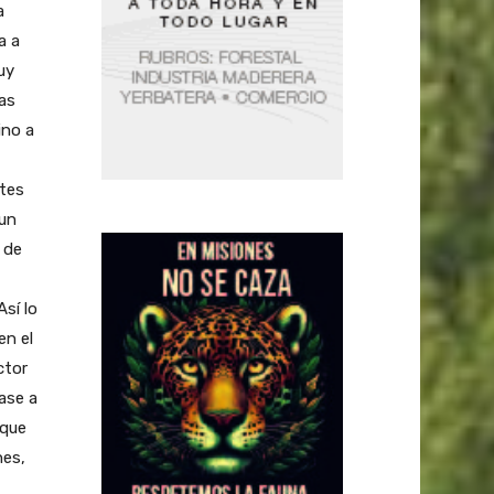
a
a a
uy
as
ino a
ntes
 un
 de
sí lo
en el
ctor
ase a
 que
nes,