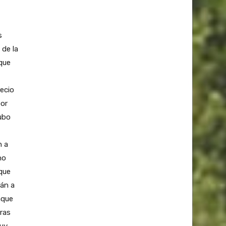
s
 de la
que
ecio
or
hubo
n a
no
 que
rán a
nque
ras
muy