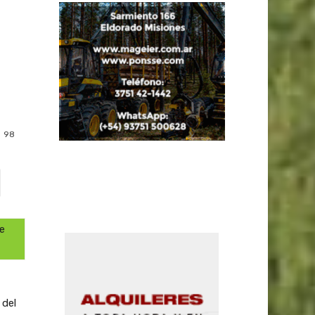
98
de
 del