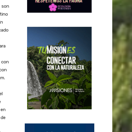
o son
tino
En
rcado
e
ara
, con
 con
om.
el
e
 en
 de