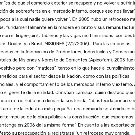
r “es de que el comercio exterior se recupere y no volver a sufrir l
ción de sobreoferta en el mercado interno, porque eso nos llevarí
poca a la cual nadie quiere volver “. En 2005 hubo un retroceso m
de, fundamentalmente en la madera en bruto y sus remanufactur
son el finger-joint, tableros y las vigas multilaminadas, con dest
os Unidos y a Brasil.
MISIONES (2/2/2006).- Para las empresas
inadas en la Asociación de Productores, Industriales y Comercia
tales de Misiones y Noreste de Corrientes (Apicofom), 2005 fue
ositivo pero con “matices”, tanto en lo que hace al cumplimiento
eneficios para el sector desde la Nación, como con las políticas
nciales, y el comportamiento de los mercados interno y externo. A
ió el gerente de la entidad, Christian Lamiaux, quien destacó que 
ado interno hubo una demanda sostenida, “abastecida por un se
rtante de la industria más pequeña, una demanda sostenida en b
erte impulso de la obra pública y la construcción, que esperamos
antenga en 2006 de la misma forma”. En cuanto a las exportacio
estó su preocupación al registrarse “un retroceso muy grande,