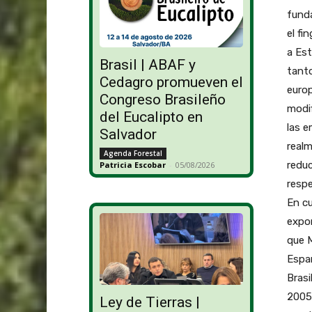
fund
el fi
a Est
Brasil | ABAF y
tanto
Cedagro promueven el
europ
Congreso Brasileño
modi
del Eucalipto en
las e
Salvador
real
Agenda Forestal
reduc
Patricia Escobar
-
05/08/2026
respe
En cu
expor
que M
Españ
Brasi
2005
Ley de Tierras |