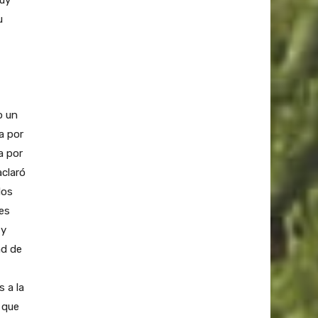
u
o un
a por
a por
aclaró
dos
es
 y
ad de
 a la
 que