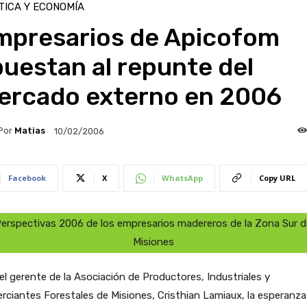
TICA Y ECONOMÍA
mpresarios de Apicofom
uestan al repunte del
ercado externo en 2006
Por
Matias
10/02/2006
Facebook
X
WhatsApp
Copy URL
erspectivas 2006 de los empresarios madereros de la Zona Sur 
Misiones
el gerente de la Asociación de Productores, Industriales y
ciantes Forestales de Misiones, Cristhian Lamiaux, la esperanza