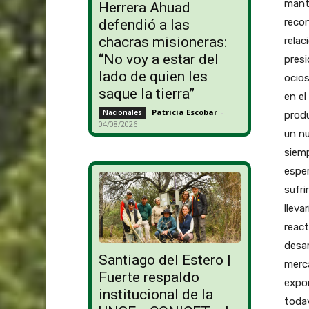
mante
Herrera Ahuad
recon
defendió a las
chacras misioneras:
relac
“No voy a estar del
presi
lado de quien les
ocio
saque la tierra”
en el
Patricia Escobar
-
Nacionales
prod
04/08/2026
un nu
siemp
esper
sufri
lleva
react
desar
Santiago del Estero |
merca
Fuerte respaldo
expo
institucional de la
todav