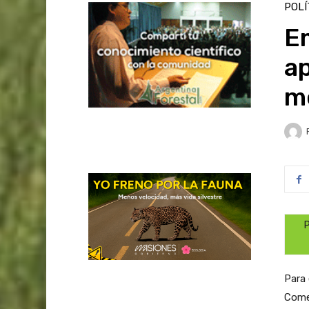
POLÍ
E
ap
m
P
Para 
Comer