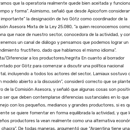
ramos que la operatoria realmente quede bien aceitada y funcio
iempo y forma”. Asimismo, señaló que desde Apicofom considera
importante” la designación de Ivo Götz como coordinador de la
sión Asesora Mixta de la Ley 25.080, “a quien reconocemos com
na que nace de nuestro sector, conocedora de la actividad, y con
 tenemos un canal de diálogo y pensamos que podemos lograr un
dimiento fructífero, dado que hablamos el mismo idioma”.
ta/Diferenciar a los productores/negrita En cuanto al borrador
ntado por Götz para comenzar a discutir una política nacional
tal, incluyendo a todos los actores del sector, Lamiaux sostuvo 
n modelo abierto a la discusión”, consideró correcto que se plant
o de la Comisión Asesora, y señaló que algunas cosas son positi
 ser que deben contemplarse diferencias sustanciales en lo que
nejo con los pequeños, medianos y grandes productores, si es q
ente se quiere fomentar en forma equilibrada la actividad, y que 
eños productores la vean realmente como una alternativa econó
 chacra”. De todas maneras, argumentó que “Argentina tiene una