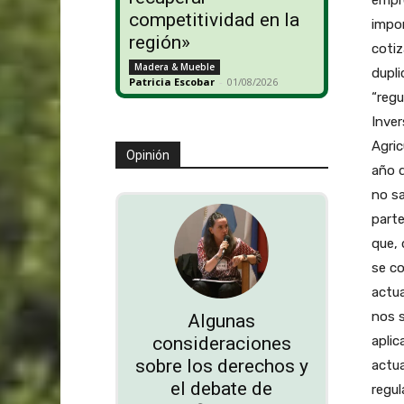
competitividad en la
impor
región»
cotiz
Madera & Mueble
dupli
Patricia Escobar
-
01/08/2026
“regu
Inver
Agric
Opinión
año d
no sa
parte
que,
se co
actua
nos s
Algunas
aplic
consideraciones
sobre los derechos y
actu
el debate de
regul