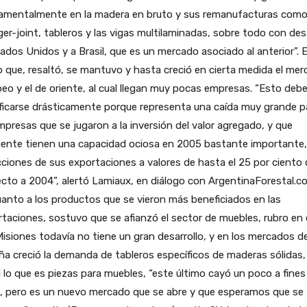
amentalmente en la madera en bruto y sus remanufacturas com
nger-joint, tableros y las vigas multilaminadas, sobre todo con des
ados Unidos y a Brasil, que es un mercado asociado al anterior”. 
 que, resaltó, se mantuvo y hasta creció en cierta medida el me
eo y el de oriente, al cual llegan muy pocas empresas. “Esto deb
ficarse drásticamente porque representa una caída muy grande p
mpresas que se jugaron a la inversión del valor agregado, y que
mente tienen una capacidad ociosa en 2005 bastante importante
ciones de sus exportaciones a valores de hasta el 25 por ciento
cto a 2004”, alertó Lamiaux, en diálogo con ArgentinaForestal.c
anto a los productos que se vieron más beneficiados en las
taciones, sostuvo que se afianzó el sector de muebles, rubro en 
isiones todavía no tiene un gran desarrollo, y en los mercados d
a creció la demanda de tableros específicos de maderas sólidas,
l lo que es piezas para muebles, “este último cayó un poco a fines
, pero es un nuevo mercado que se abre y que esperamos que se