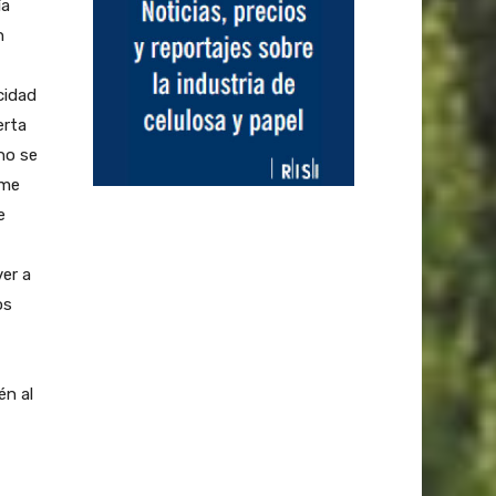
ía
n
cidad
erta
no se
ome
e
ver a
os
én al