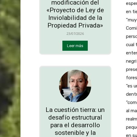
modificación del
espe
«Proyecto de Ley de
en t
Inviolabilidad de la
“muy 
Propiedad Privada»
Comi
23/07/2026
perso
cual
Leer más
enten
negri
prese
fores
“es u
dentr
“como
La cuestión tierra: un
al ma
desafío estructural
realm
para el desarrollo
pequ
sostenible y la
en su