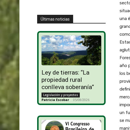
secto
situa
una é
Últimas noticias
gran
como 
Estad
aglut
Fores
año p
Ley de tierras: “La
los b
propiedad rural
provi
conlleva soberanía”
defin
Legislación y proyectos
merc
Patricia Escobar
-
05/08/2026
impo
un fu
se m
manif