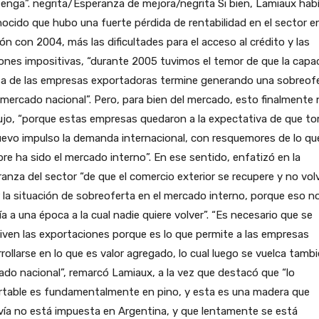
nga”. negrita/Esperanza de mejora/negrita Si bien, Lamiaux hab
ocido que hubo una fuerte pérdida de rentabilidad en el sector e
ión con 2004, más las dificultades para el acceso al crédito y las
ones impositivas, “durante 2005 tuvimos el temor de que la capa
sa de las empresas exportadoras termine generando una sobreof
 mercado nacional”. Pero, para bien del mercado, esto finalmente 
ujo, “porque estas empresas quedaron a la expectativa de que t
evo impulso la demanda internacional, con resquemores de lo qu
re ha sido el mercado interno”. En ese sentido, enfatizó en la
anza del sector “de que el comercio exterior se recupere y no vol
r la situación de sobreoferta en el mercado interno, porque eso n
ría a una época a la cual nadie quiere volver”. “Es necesario que se
iven las exportaciones porque es lo que permite a las empresas
rollarse en lo que es valor agregado, lo cual luego se vuelca tambi
do nacional”, remarcó Lamiaux, a la vez que destacó que “lo
rtable es fundamentalmente en pino, y esta es una madera que
ía no está impuesta en Argentina, y que lentamente se está