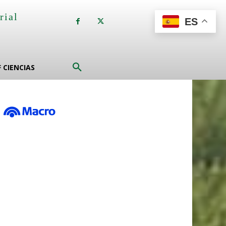
rial
ES
a
F CIENCIAS