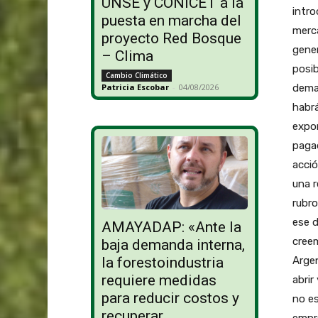
UNSE y CONICET a la
intro
puesta en marcha del
merc
proyecto Red Bosque
gener
– Clima
posib
Cambio Climático
deman
Patricia Escobar
-
04/08/2026
habrá
expor
paga
acció
una r
rubro
ese 
AMAYADAP: «Ante la
creem
baja demanda interna,
Argen
la forestoindustria
requiere medidas
abrir
para reducir costos y
no es
recuperar
empr