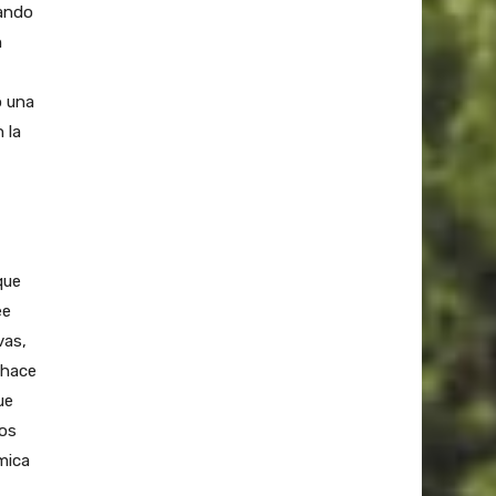
nando
n
o una
 la
que
ee
vas,
 hace
ue
los
mica