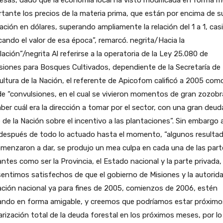
tante los precios de la materia prima, que están por encima de s
ación en dólares, superando ampliamente la relación del 1 a 1, casi
cando el valor de esa época”, remarcó. negrita/Hacia la
lación”/negrita Al referirse a la operatoria de la Ley 25.080 de
siones para Bosques Cultivados, dependiente de la Secretaría de
ultura de la Nación, el referente de Apicofom calificó a 2005 com
e “convulsiones, en el cual se vivieron momentos de gran zozobr
ber cuál era la dirección a tomar por el sector, con una gran deud
 de la Nación sobre el incentivo a las plantaciones”. Sin embargo 
 después de todo lo actuado hasta el momento, “algunos resulta
menzaron a dar, se produjo un mea culpa en cada una de las part
ntes como ser la Provincia, el Estado nacional y la parte privada,
entimos satisfechos de que el gobierno de Misiones y la autorid
ación nacional ya para fines de 2005, comienzos de 2006, estén
ando en forma amigable, y creemos que podríamos estar próximos
arización total de la deuda forestal en los próximos meses, por lo