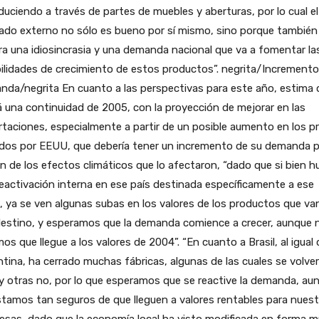
duciendo a través de partes de muebles y aberturas, por lo cual el
ado externo no sólo es bueno por sí mismo, sino porque también
a una idiosincrasia y una demanda nacional que va a fomentar la
ilidades de crecimiento de estos productos”. negrita/Incremento
da/negrita En cuanto a las perspectivas para este año, estima 
 una continuidad de 2005, con la proyección de mejorar en las
taciones, especialmente a partir de un posible aumento en los pr
dos por EEUU, que debería tener un incremento de su demanda p
n de los efectos climáticos que lo afectaron, “dado que si bien 
eactivación interna en ese país destinada específicamente a ese
, ya se ven algunas subas en los valores de los productos que va
destino, y esperamos que la demanda comience a crecer, aunque 
os que llegue a los valores de 2004”. “En cuanto a Brasil, al igual
tina, ha cerrado muchas fábricas, algunas de las cuales se volve
 y otras no, por lo que esperamos que se reactive la demanda, au
tamos tan seguros de que lleguen a valores rentables para nuest
esas, dado que la economía local ha visto modificada en forma 