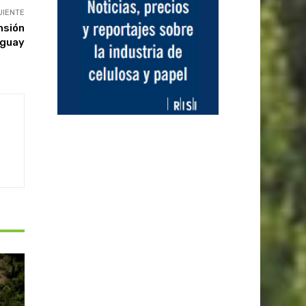
UIENTE
nsión
uguay