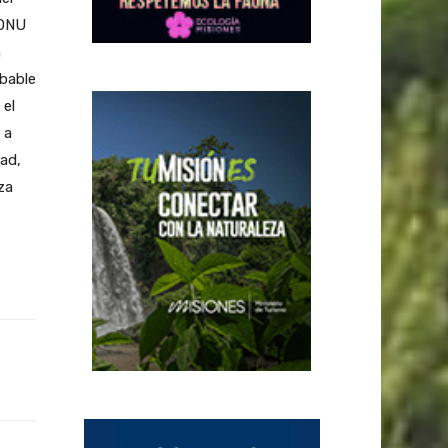
-ONU
n
obable
 el
 a
ad,
za