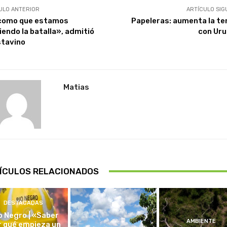
ULO ANTERIOR
ARTÍCULO SIG
como que estamos
Papeleras: aumenta la te
iendo la batalla», admitió
con Ur
tavino
Matias
ÍCULOS RELACIONADOS
DESTACADAS
o Negro | «Saber
AMBIENTE
r qué empieza un