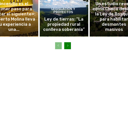
incendio es el
Un estudio rev
rimer paso para
cómo Chaco debi
LEGISLACIÓN Y
PROYECTOS
tar el siguiente»:
la Ley de Bosq
erto Molina lleva
Ley de tierras: “La
para habilita
u experiencia a
propiedad rural
desmontes
una...
conlleva soberanía”
masivos