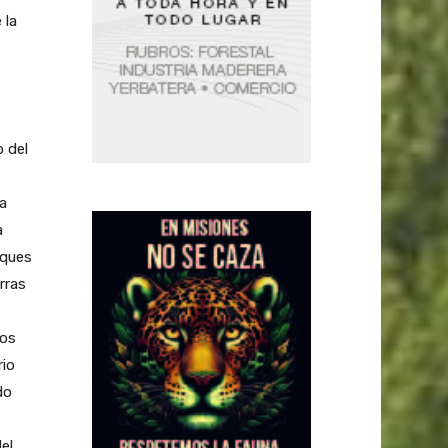
 la
 del
a
a
sques
rras
eos
rio
do
el