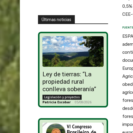
0,5% 
CEE-
Últimas noticias
FUENTE
ESPA
ademá
conti
docu
Europ
Ley de tierras: “La
Agric
propiedad rural
obede
conlleva soberanía”
agrí
Legislación y proyectos
fores
Patricia Escobar
-
05/08/2026
desde
fores
impor
europ