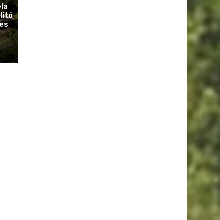
ela
litó
ues
r