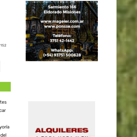
152
ntes
car
yoría
del