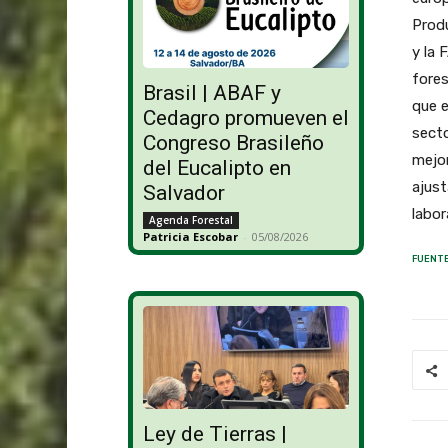
Produ
y la 
fores
Brasil | ABAF y
que e
Cedagro promueven el
secto
Congreso Brasileño
mejo
del Eucalipto en
ajust
Salvador
labor
Agenda Forestal
Patricia Escobar
-
05/08/2026
FUENTE
Ley de Tierras |