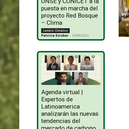
UNSE y CONICET a la
puesta en marcha del
p
evi
proyecto Red Bosque
Rob
– Clima
s
Cambio Climático
Patricia Escobar
-
04/08/2026
Agenda virtual |
Expertos de
Latinoamerica
analizarán las nuevas
tendencias del
mercado de carbono