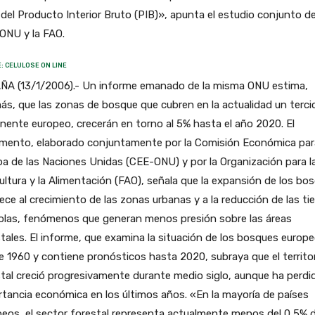
del Producto Interior Bruto (PIB)», apunta el estudio conjunto de
ONU y la FAO.
: CELULOSE ON LINE
ÑA (13/1/2006).- Un informe emanado de la misma ONU estima,
s, que las zonas de bosque que cubren en la actualidad un tercio
nente europeo, crecerán en torno al 5% hasta el año 2020. El
mento, elaborado conjuntamente por la Comisión Económica par
a de las Naciones Unidas (CEE-ONU) y por la Organización para l
ultura y la Alimentación (FAO), señala que la expansión de los bo
ce al crecimiento de las zonas urbanas y a la reducción de las tie
colas, fenómenos que generan menos presión sobre las áreas
tales. El informe, que examina la situación de los bosques europ
 1960 y contiene pronósticos hasta 2020, subraya que el territo
tal creció progresivamente durante medio siglo, aunque ha perdi
tancia económica en los últimos años. «En la mayoría de países
eos, el sector forestal representa actualmente menos del 0,5% d