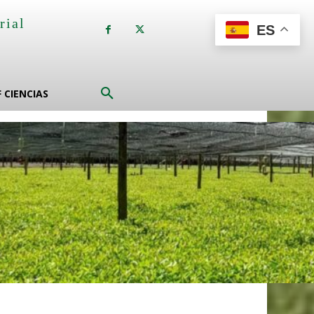
rial
ES
a
F CIENCIAS