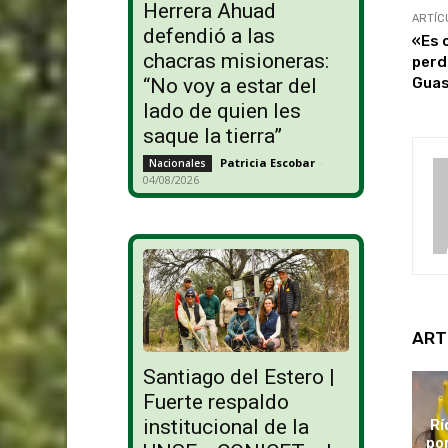
Herrera Ahuad
ARTÍC
defendió a las
«Es 
chacras misioneras:
perd
Guas
“No voy a estar del
lado de quien les
saque la tierra”
Patricia Escobar
-
Nacionales
04/08/2026
ART
Santiago del Estero |
Fuerte respaldo
institucional de la
Rí
po