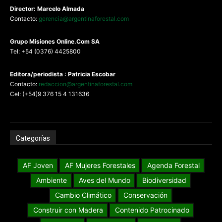
Director: Marcelo Almada
Contacto:
gerencia@argentinaforestal.com
G
rupo Misiones
Online.Com
SA
Tel: +54 (0376) 4425800
Editora/periodista : Patricia Escobar
Contacto:
redaccion@argentinaforestal.com
Cel: (+54)9 376 15 4 131636
Categorías
AF Joven
AF Mujeres Forestales
Agenda Forestal
Ambiente
Aves del Mundo
Biodiversidad
Cambio Climático
Conservación
Construir con Madera
Contenido Patrocinado