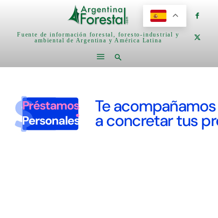
Fuente de información forestal, foresto-industrial y
ambiental de Argentina y América Latina