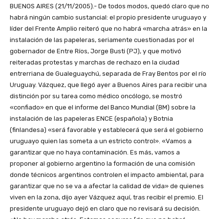
BUENOS AIRES (21/11/2005).- De todos modos, quedó claro que no
habrá ningún cambio sustancial: el propio presidente uruguayo y
líder del Frente Amplio reiteró que no habrá «marcha atrás» en la
instalación de las papeleras, seriamente cuestionadas por el
gobernador de Entre Ríos, Jorge Busti (PJ), y que motivó
reiteradas protestas y marchas de rechazo en la ciudad
entrerriana de Gualeguaychú, separada de Fray Bentos por el río
Uruguay. Vázquez, que llegó ayer a Buenos Aires para recibir una
distinción por su tarea como médico oncólogo, se mostró
«confiado» en que el informe del Banco Mundial (BM) sobre la
instalación de las papeleras ENCE (española) y Botnia
(finlandesa) «será favorable y establecerá que será el gobierno
uruguayo quien las someta a un estricto control». «Vamos a
garantizar que no haya contaminación. Es más, vamos a
proponer al gobierno argentino la formación de una comisión
donde técnicos argentinos controlen el impacto ambiental, para
garantizar que no se va a afectar la calidad de vida» de quienes
viven en la zona, dijo ayer Vázquez aquí, tras recibir el premio. El
presidente uruguayo dejó en claro que no revisará su decisión.