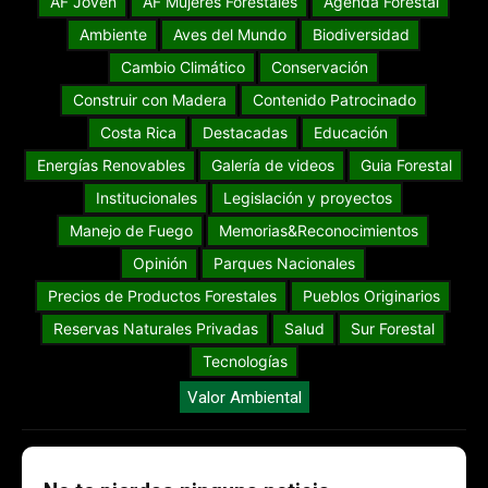
AF Joven
AF Mujeres Forestales
Agenda Forestal
Ambiente
Aves del Mundo
Biodiversidad
Cambio Climático
Conservación
Construir con Madera
Contenido Patrocinado
Costa Rica
Destacadas
Educación
Energías Renovables
Galería de videos
Guia Forestal
Institucionales
Legislación y proyectos
Manejo de Fuego
Memorias&Reconocimientos
Opinión
Parques Nacionales
Precios de Productos Forestales
Pueblos Originarios
Reservas Naturales Privadas
Salud
Sur Forestal
Tecnologías
Valor Ambiental