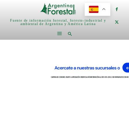
Fuente de información forestal, foresto-industrial y
ambiental de Argentina y América Latina