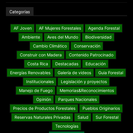
Categorías
AF Joven
AF Mujeres Forestales
Agenda Forestal
Ambiente
Aves del Mundo
Biodiversidad
Cambio Climático
Conservación
Construir con Madera
Contenido Patrocinado
Costa Rica
Destacadas
Educación
Energías Renovables
Galería de videos
Guia Forestal
Institucionales
Legislación y proyectos
Manejo de Fuego
Memorias&Reconocimientos
Opinión
Parques Nacionales
Precios de Productos Forestales
Pueblos Originarios
Reservas Naturales Privadas
Salud
Sur Forestal
Tecnologías