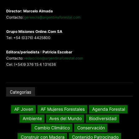
Director: Marcelo Almada
Contacto:
gerencia@argentinaforestal.com
G
rupo Misiones
Online.Com
SA
Tel: +54 (0376) 4425800
Editora/periodista : Patricia Escobar
Contacto:
redaccion@argentinaforestal.com
Cel: (+54)9 376 15 4 131636
Categorías
AF Joven
AF Mujeres Forestales
Agenda Forestal
Ambiente
Aves del Mundo
Biodiversidad
Cambio Climático
Conservación
Construir con Madera
Contenido Patrocinado