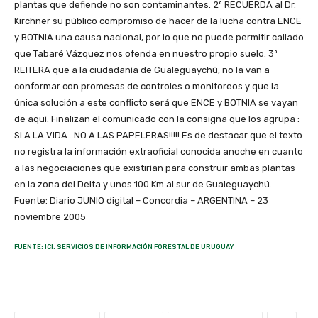
plantas que defiende no son contaminantes. 2º RECUERDA al Dr.
Kirchner su público compromiso de hacer de la lucha contra ENCE
y BOTNIA una causa nacional, por lo que no puede permitir callado
que Tabaré Vázquez nos ofenda en nuestro propio suelo. 3º
REITERA que a la ciudadanía de Gualeguaychú, no la van a
conformar con promesas de controles o monitoreos y que la
única solución a este conflicto será que ENCE y BOTNIA se vayan
de aquí. Finalizan el comunicado con la consigna que los agrupa :
SI A LA VIDA…NO A LAS PAPELERAS!!!!! Es de destacar que el texto
no registra la información extraoficial conocida anoche en cuanto
a las negociaciones que existirían para construir ambas plantas
en la zona del Delta y unos 100 Km al sur de Gualeguaychú.
Fuente: Diario JUNIO digital – Concordia – ARGENTINA – 23
noviembre 2005
FUENTE: ICI. SERVICIOS DE INFORMACIÓN FORESTAL DE URUGUAY