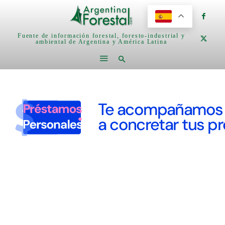
Fuente de información forestal, foresto-industrial y
ambiental de Argentina y América Latina