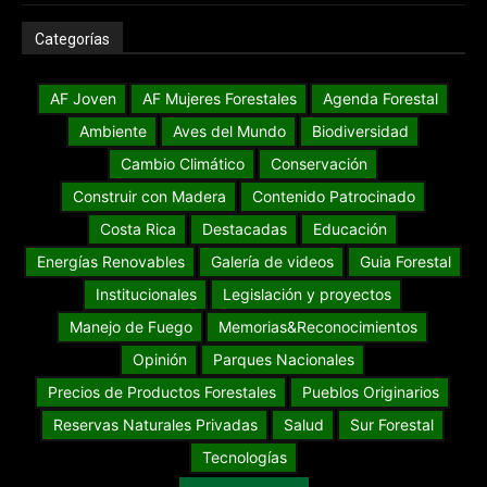
Categorías
AF Joven
AF Mujeres Forestales
Agenda Forestal
Ambiente
Aves del Mundo
Biodiversidad
Cambio Climático
Conservación
Construir con Madera
Contenido Patrocinado
Costa Rica
Destacadas
Educación
Energías Renovables
Galería de videos
Guia Forestal
Institucionales
Legislación y proyectos
Manejo de Fuego
Memorias&Reconocimientos
Opinión
Parques Nacionales
Precios de Productos Forestales
Pueblos Originarios
Reservas Naturales Privadas
Salud
Sur Forestal
Tecnologías