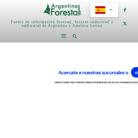
Fuente de información forestal, foresto-industrial y
ambiental de Argentina y América Latina