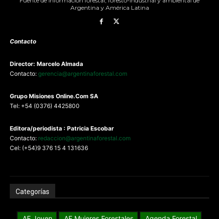
Fuente de información forestal, foresto-industrial y ambiental de
Argentina y América Latina
Contacto
Director: Marcelo Almada
Contacto:
gerencia@argentinaforestal.com
G
rupo Misiones
Online.Com
SA
Tel: +54 (0376) 4425800
Editora/periodista : Patricia Escobar
Contacto:
redaccion@argentinaforestal.com
Cel: (+54)9 376 15 4 131636
Categorías
AF Joven
AF Mujeres Forestales
Agenda Forestal