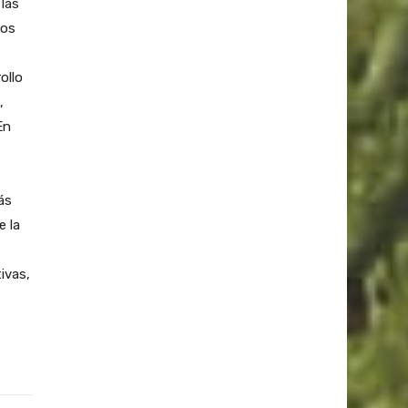
 las
los
ollo
,
En
ás
e la
ivas,