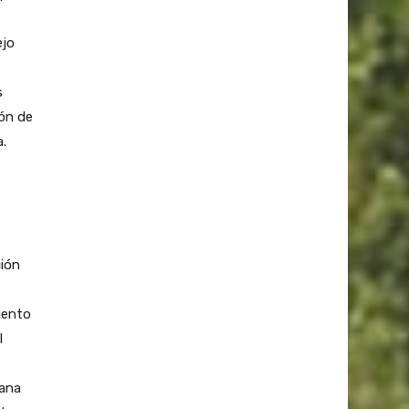
e
ejo
s
ón de
a.
ción
iento
l
sana