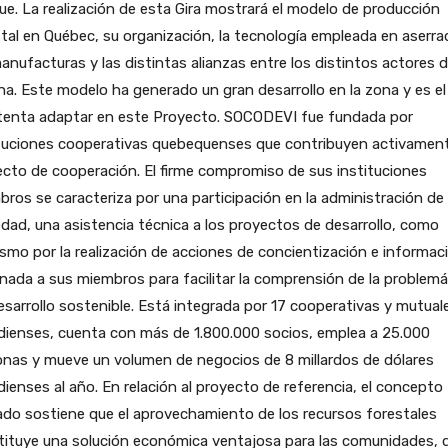
e. La realización de esta Gira mostrará el modelo de producción
tal en Québec, su organización, la tecnología empleada en aserra
anufacturas y las distintas alianzas entre los distintos actores d
a. Este modelo ha generado un gran desarrollo en la zona y es el
ntenta adaptar en este Proyecto. SOCODEVI fue fundada por
ituciones cooperativas quebequenses que contribuyen activament
cto de cooperación. El firme compromiso de sus instituciones
ros se caracteriza por una participación en la administración de 
dad, una asistencia técnica a los proyectos de desarrollo, como
smo por la realización de acciones de concientización e informac
nada a sus miembros para facilitar la comprensión de la problemá
esarrollo sostenible. Está integrada por 17 cooperativas y mutual
dienses, cuenta con más de 1.800.000 socios, emplea a 25.000
nas y mueve un volumen de negocios de 8 millardos de dólares
ienses al año. En relación al proyecto de referencia, el concepto
ado sostiene que el aprovechamiento de los recursos forestales
tituye una solución económica ventajosa para las comunidades, 