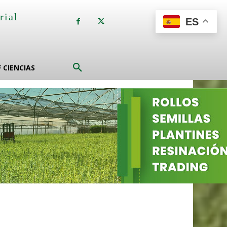
rial
ES
a
F CIENCIAS