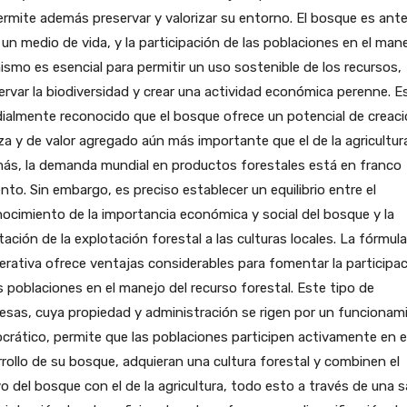
ermite además preservar y valorizar su entorno. El bosque es ant
un medio de vida, y la participación de las poblaciones en el man
ismo es esencial para permitir un uso sostenible de los recursos,
rvar la biodiversidad y crear una actividad económica perenne. E
almente reconocido que el bosque ofrece un potencial de creaci
za y de valor agregado aún más importante que el de la agricultur
ás, la demanda mundial en productos forestales está en franco
to. Sin embargo, es preciso establecer un equilibrio entre el
ocimiento de la importancia económica y social del bosque y la
ación de la explotación forestal a las culturas locales. La fórmula
rativa ofrece ventajas considerables para fomentar la participa
s poblaciones en el manejo del recurso forestal. Este tipo de
sas, cuya propiedad y administración se rigen por un funcionam
rático, permite que las poblaciones participen activamente en e
rollo de su bosque, adquieran una cultura forestal y combinen el
vo del bosque con el de la agricultura, todo esto a través de una 