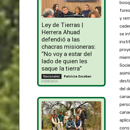
bosqu
fores
y rem
Ley de Tierras |
caden
Herrera Ahuad
se i
defendió a las
inst
chacras misioneras:
proye
“No voy a estar del
miemb
lado de quien les
Socie
saque la tierra”
asimi
Patricia Escobar
-
Nacionales
desti
04/08/2026
del d
cana
perso
canad
aplic
cons