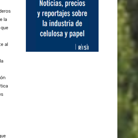
deros
e la
 que
e al
la
ión
tica
es
que