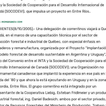
y la Sociedad de Cooperación para el Desarrollo Internacional de
á (SOCODEVI), que impulsa un proyecto en Entre Ríos..
E: MOMARANDU.COM
IENTES(8/10/2005).- Una delegación de correntinos viajará a Qu
á, en el marco de una capacitación técnica por el sector de
cción forestal e industrial de Québec, con especial énfasis en
aderos y remanufactura, organizada por el Proyecto “Implantaci
delo forestal de desarrollo sustentable en Argentina y Uruguay”,
 del Convenio entre el INTA y la Sociedad de Cooperación para el
rollo Internacional de Canadá (SOCODEVI); una Organización no
namental canadiense que implantó la experiencia en ese país en 
a del ´80 y que ahora la está ejecutando en Uruguay y en la zon
rdia, Entre Ríos. El grupo correntino está integrado por un
sentante de la Cooperativa Liebig, Esteban Fridlmeier y un produ
ustrial forestal, ing. Daniel Badesich; ambos por el sector privado,
tor de Recursos Forestales del Ministerio de Producción, Trabajo 