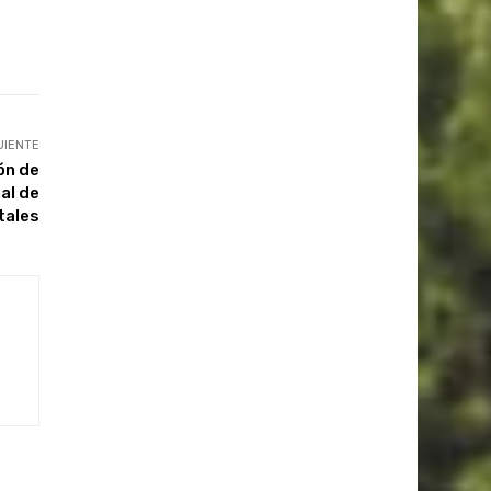
UIENTE
ón de
al de
tales