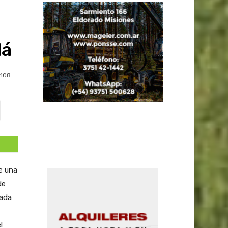
dá
108
e una
de
zada
l