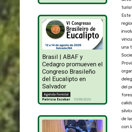
turis
Este
regio
invol
vincu
una t
Socie
Brasil | ABAF y
Provi
Cedagro promueven el
Congreso Brasileño
organ
del Eucalipto en
deleg
Salvador
del p
fores
Agenda Forestal
Patricia Escobar
-
05/08/2026
cali
silví
de la
con l