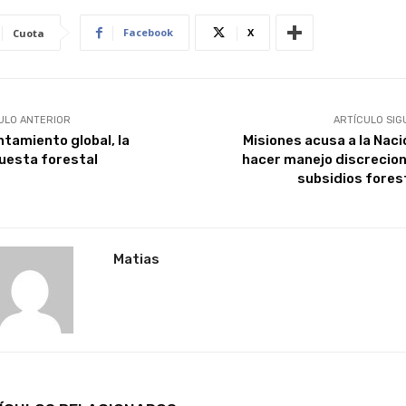
Facebook
X
Cuota
ULO ANTERIOR
ARTÍCULO SIG
ntamiento global, la
Misiones acusa a la Naci
uesta forestal
hacer manejo discrecion
subsidios fores
Matias