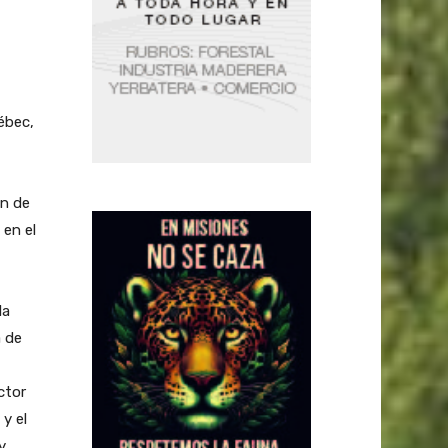
ébec,
ón de
 en el
la
a de
ctor
 y el
y