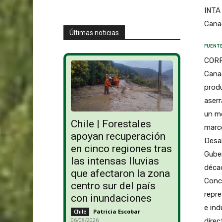
INTA 
Canad
Últimas noticias
FUENT
CORR
Canad
produ
aserr
un mo
Chile | Forestales
marco
apoyan recuperación
Desar
en cinco regiones tras
Guber
las intensas lluvias
décad
que afectaron la zona
Conco
centro sur del país
repre
con inundaciones
e ind
Patricia Escobar
-
Chile
06/08/2026
direc