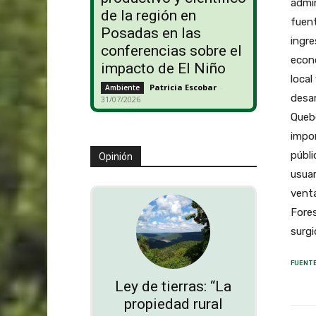
admin
de la región en
fuent
Posadas en las
ingre
conferencias sobre el
econó
impacto de El Niño
local
Patricia Escobar
-
Ambiente
desar
31/07/2026
Quebe
impor
públi
Opinión
usuar
venta
Fores
surgi
FUENT
Ley de tierras: “La
propiedad rural