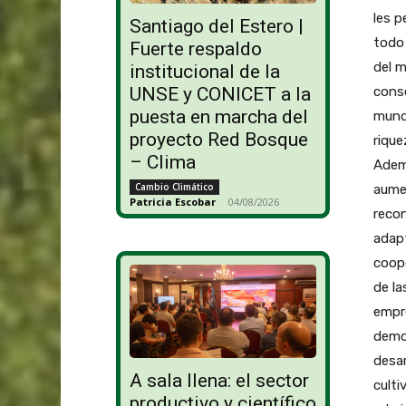
les p
Santiago del Estero |
todo 
Fuerte respaldo
del m
institucional de la
conse
UNSE y CONICET a la
puesta en marcha del
mundi
proyecto Red Bosque
rique
– Clima
Adem
Cambio Climático
aumen
Patricia Escobar
-
04/08/2026
recon
adapt
coope
de la
empre
democ
desar
A sala llena: el sector
culti
productivo y científico