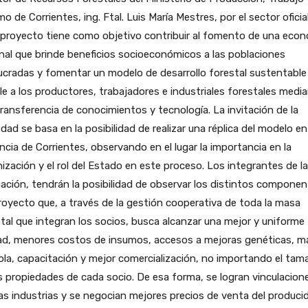
mo de Corrientes, ing. Ftal. Luis María Mestres, por el sector oficial
 proyecto tiene como objetivo contribuir al fomento de una eco
nal que brinde beneficios socioeconómicos a las poblaciones
ucradas y fomentar un modelo de desarrollo forestal sustentable
le a los productores, trabajadores e industriales forestales medi
ransferencia de conocimientos y tecnología. La invitación de la
dad se basa en la posibilidad de realizar una réplica del modelo en
ncia de Corrientes, observando en el lugar la importancia en la
ización y el rol del Estado en este proceso. Los integrantes de la
ación, tendrán la posibilidad de observar los distintos compone
royecto que, a través de la gestión cooperativa de toda la masa
tal que integran los socios, busca alcanzar una mejor y uniforme
dad, menores costos de insumos, accesos a mejoras genéticas, m
cola, capacitación y mejor comercialización, no importando el ta
s propiedades de cada socio. De esa forma, se logran vinculacion
as industrias y se negocian mejores precios de venta del produci