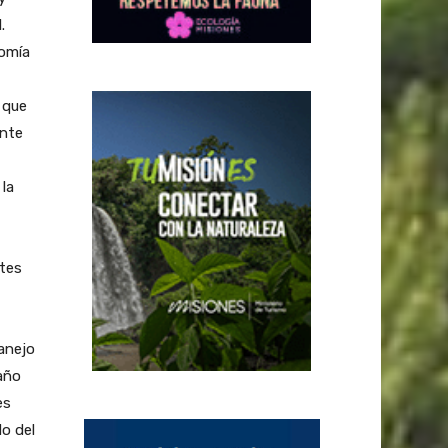
.
nomía
 que
ante
 la
ntes
anejo
maño
es
do del