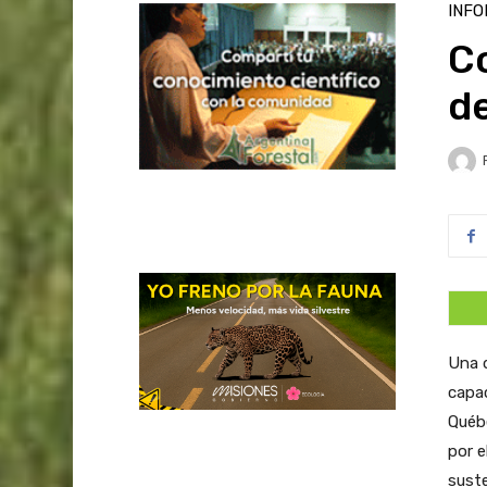
INFO
Co
de
Una d
capac
Québe
por e
suste