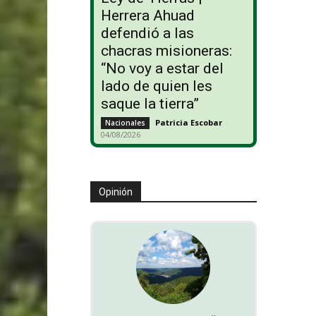
Herrera Ahuad
defendió a las
chacras misioneras:
“No voy a estar del
lado de quien les
saque la tierra”
Patricia Escobar
-
Nacionales
04/08/2026
Opinión