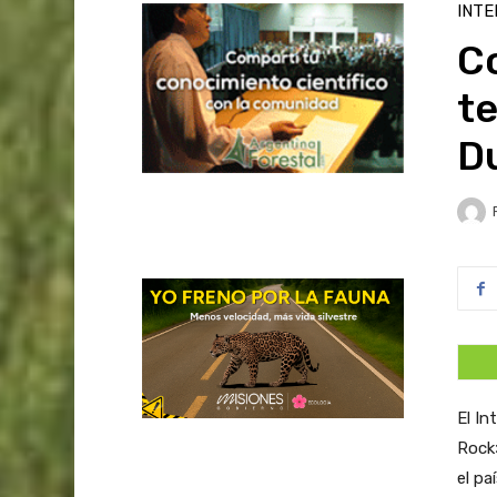
INTE
Co
te
D
El In
Rock»
el pa