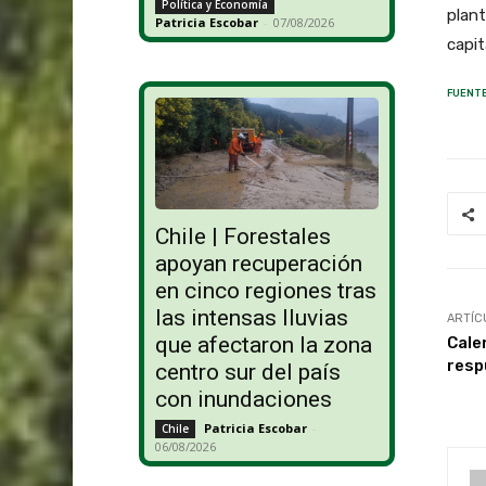
Política y Economía
plant
Patricia Escobar
-
07/08/2026
capi
FUENTE
Chile | Forestales
apoyan recuperación
en cinco regiones tras
las intensas lluvias
ARTÍC
que afectaron la zona
Cale
resp
centro sur del país
con inundaciones
Patricia Escobar
-
Chile
06/08/2026