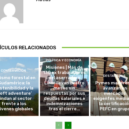
ÍCULOS RELACIONADOS
POLÍTICA Y ECONOMÍA
Misiones | Más de
CONSERVACIÓN
130 ex trabajadores
DESTACADAS
ismo forestal en
del aserradero
Sudamérica: la
Linor llevan cuatro
Pymes madere
stenibilidad y la
meses sin
avanzan en
soft adventure’
respuestas por sus
mercados
lindan al sector
deudas salariales e
exigentes medi
frente a los
indemnizaciones
la certificació
ivenes globales
tras el cierre...
PEFC en grup