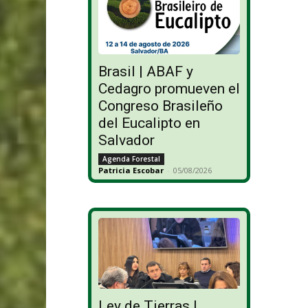
Brasil | ABAF y
Cedagro promueven el
Congreso Brasileño
del Eucalipto en
Salvador
Agenda Forestal
Patricia Escobar
-
05/08/2026
Ley de Tierras |