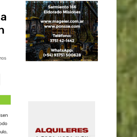
na
n
105
lsen
todo
ulo,