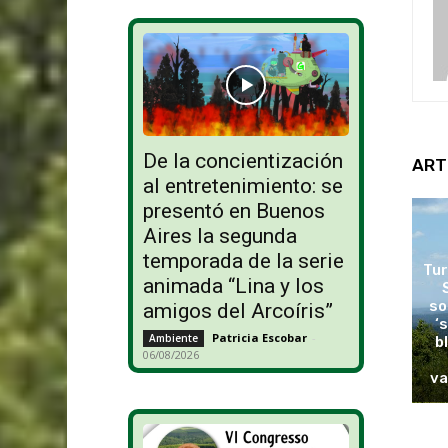
De la concientización
ART
al entretenimiento: se
presentó en Buenos
Aires la segunda
temporada de la serie
Tur
animada “Lina y los
so
amigos del Arcoíris”
‘
Patricia Escobar
-
Ambiente
b
06/08/2026
va