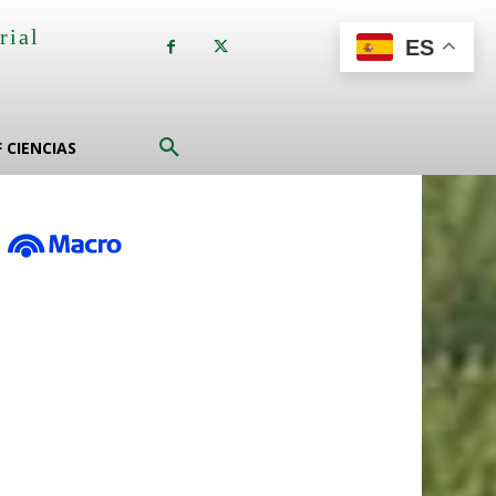
rial
ES
a
F CIENCIAS