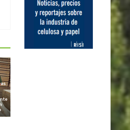
ras
ante
n
o