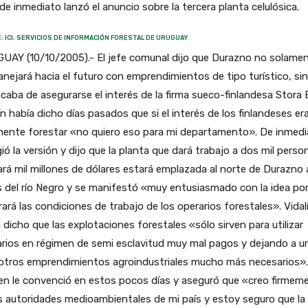
de inmediato lanzó el anuncio sobre la tercera planta celulósica.
: ICI. SERVICIOS DE INFORMACIÓN FORESTAL DE URUGUAY
UAY (10/10/2005).- El jefe comunal dijo que Durazno no solame
nejará hacia el futuro con emprendimientos de tipo turístico, si
caba de asegurarse el interés de la firma sueco-finlandesa Stora 
ín había dicho días pasados que si el interés de los finlandeses er
mente forestar «no quiero eso para mi departamento». De inmedi
gió la versión y dijo que la planta que dará trabajo a dos mil perso
rá mil millones de dólares estará emplazada al norte de Durazno 
as del río Negro y se manifestó «muy entusiasmado con la idea po
ará las condiciones de trabajo de los operarios forestales». Vidal
 dicho que las explotaciones forestales «sólo sirven para utilizar
rios en régimen de semi esclavitud muy mal pagos y dejando a u
 otros emprendimientos agroindustriales mucho más necesarios».
en le convenció en estos pocos días y aseguró que «creo firmem
s autoridades medioambientales de mi país y estoy seguro que la