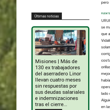
pero 
FUENTE
Últimas noticias
URUG
se ma
que a
Vidal
sola
corri
costa
Misiones | Más de
130 ex trabajadores
orill
del aserradero Linor
mejor
llevan cuatro meses
había
sin respuestas por
opera
sus deudas salariales
lado
e indemnizaciones
Algui
tras el cierre...
en la