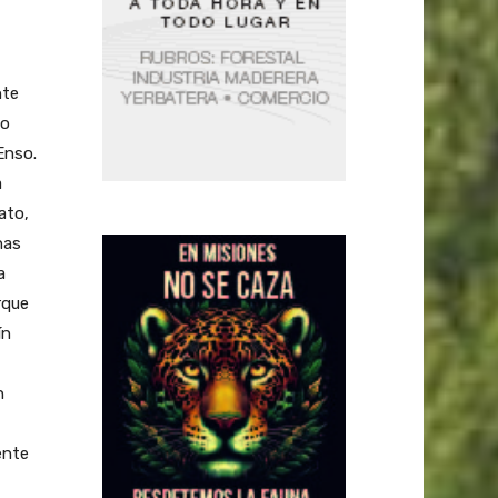
nte
no
Enso.
a
ato,
nas
a
rque
ín
n
ente