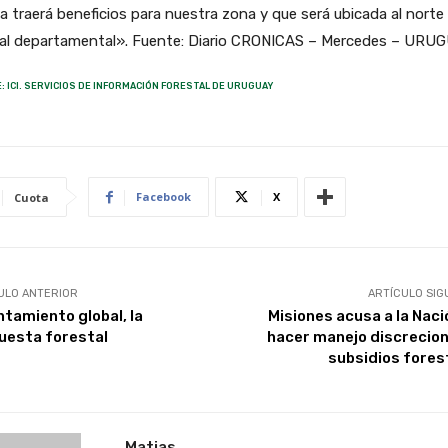
a traerá beneficios para nuestra zona y que será ubicada al norte 
tal departamental». Fuente: Diario CRONICAS – Mercedes – URU
: ICI. SERVICIOS DE INFORMACIÓN FORESTAL DE URUGUAY
Facebook
X
Cuota
ULO ANTERIOR
ARTÍCULO SIG
ntamiento global, la
Misiones acusa a la Naci
uesta forestal
hacer manejo discrecion
subsidios fores
Matias