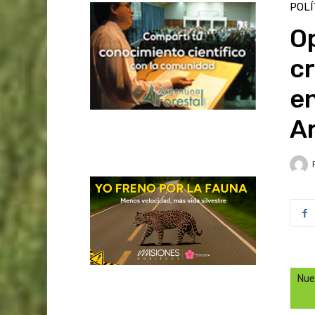
POLÍ
O
cr
e
A
Nue