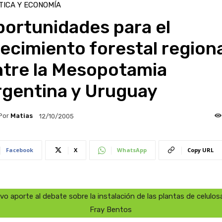
TICA Y ECONOMÍA
portunidades para el
ecimiento forestal region
ntre la Mesopotamia
rgentina y Uruguay
Por
Matias
12/10/2005
Facebook
X
WhatsApp
Copy URL
vo aporte al debate sobre la instalación de las plantas de celulos
Fray Bentos