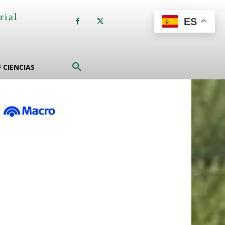
rial
ES
a
F CIENCIAS