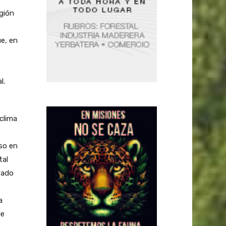
egión
e, en
l.
en ambos países, están claramente dominadas por intereses ibéricos. La especie está mostrando buenos resultados en el Este de Uruguay y el Sur de Buenos Aires. En el litoral del río Uruguay, E. globulus será probablemente reemplazado por otras especies. negrita/*Superficie forestada:/negrita “la visión de Uruguay como país sin bosques cambió drásticamente en los últimos ocho años. Actualmente tienen más bosques que Argentina, logrando en una década desarrollar una masa forestal similar a la superficie de nuestro país”, afirmó Gowda. Debido a una planificación geográfica, material genético más homogéneo y un alto ritmo de plantación (50.000 ha/año), Uruguay tiene en la actuali