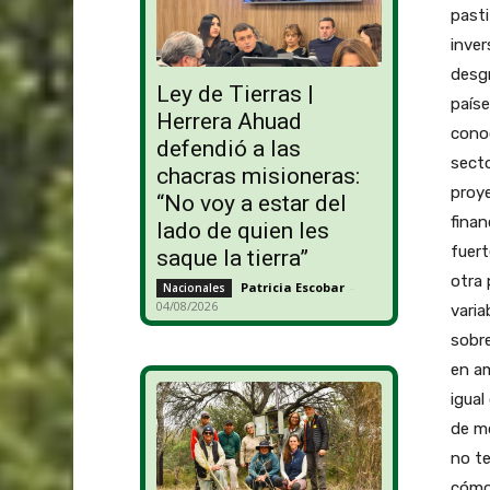
Ley de Tierras |
Herrera Ahuad
defendió a las
chacras misioneras:
“No voy a estar del
lado de quien les
saque la tierra”
Patricia Escobar
-
Nacionales
04/08/2026