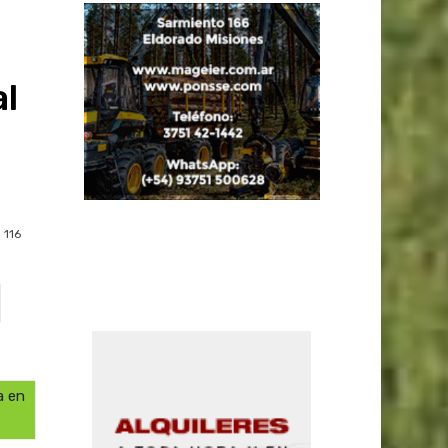
al
116
a en