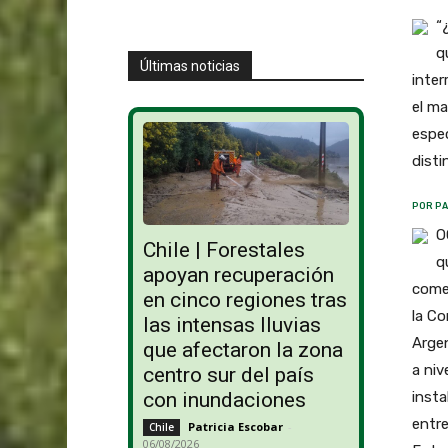
“
q
Últimas noticias
inter
el ma
espec
disti
POR PA
OCTUBRE 2005.- Argentina y Uruguay comparten una geografía y clima que determinan en gran medida el desarrollo, industrialización y comercialización de sus productos forestales. El Dr. Juan Gowda expuso en la Comisión de mercado, industria y com
Chile | Forestales
apoyan recuperación
en cinco regiones tras
las intensas lluvias
que afectaron la zona
centro sur del país
con inundaciones
Patricia Escobar
-
Chile
06/08/2026