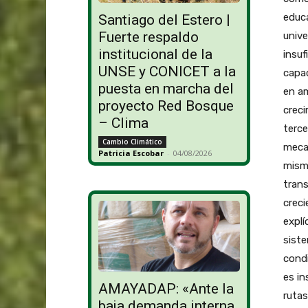
Santiago del Estero |
Fuerte respaldo
institucional de la
UNSE y CONICET a la
puesta en marcha del
proyecto Red Bosque
– Clima
Cambio Climático
Patricia Escobar
-
04/08/2026
AMAYADAP: «Ante la
baja demanda interna,