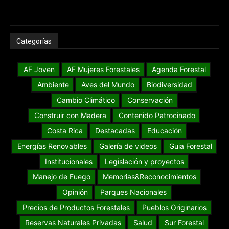
Categorías
AF Joven
AF Mujeres Forestales
Agenda Forestal
Ambiente
Aves del Mundo
Biodiversidad
Cambio Climático
Conservación
Construir con Madera
Contenido Patrocinado
Costa Rica
Destacadas
Educación
Energías Renovables
Galería de videos
Guia Forestal
Institucionales
Legislación y proyectos
Manejo de Fuego
Memorias&Reconocimientos
Opinión
Parques Nacionales
Precios de Productos Forestales
Pueblos Originarios
Reservas Naturales Privadas
Salud
Sur Forestal