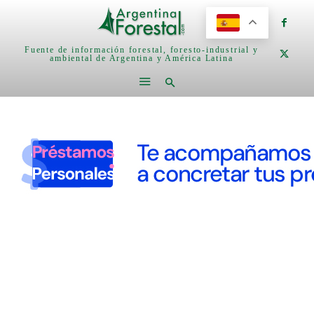
Fuente de información forestal, foresto-industrial y
ambiental de Argentina y América Latina