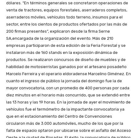
dólares. “En términos generales se concretaron operaciones de
venta de tractores, equipos forestales, aserraderos completos,
aserraderos móviles, vehículos todo terreno, insumos para el
sector, entre los cientos de productos ofertados por las más de
200 firmas presentes”, explicaron desde la firma Serne
SA,encargada de la organización del evento. Más de 210
empresas participaron de esta edición de la Feria Forestal y se
instalaron más de 160 stands en la exposición dinámica de
productos. Se realizaron concursos de diseño de muebles y de
habilidad de motosierristas ganados por el artesano posadeño
Marcelo Ferreira y el operario eldoradense Marcelino Giménez. En
cuanto el ingreso de público la jornada del domingo fue la de
mayor convocatoria, con un promedio de 400 personas por cada
diez minutos en el horario más concurrido, que se extendió entre
las 13 horas y las 19 horas. En la jornada de ayer el movimiento de
vehículos fue el termómetro de la impactante convocatoria ya
que en el estacionamiento del Centro de Convenciones
circularon más de 3.000 automóviles, mucho de los que por la
falta de espacio optaron por ubicarse sobre el asfalto del Acceso
Oeste a la ciudad de Posadas. El éxito, la convocatoria de público