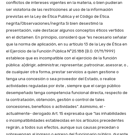
conflictos de intereses vigentes en la materia, o bien pudieran
ser violatoria de las restricciones al uso de la información
previstas en la Ley de Ética Publica y el Código de Ética.
negrita/Observaciones/negrita Si bien desestimó la
presentación, vale destacar algunos conceptos éticos vertidos
en el dictamen. En principio, consideró que “es necesario señalar
que la norma de aplicación, en su artículo 13 de la Ley de Ética en
el Ejercicio de la Función Pública N°25.188 (B.O. 01/11/1999)
establece que es incompatible con el ejercicio de la función
pública: a)dirigir, administrar, representar, patrocinar, asesorar, o ,
de cualquier otra forma, prestar servicios a quien gestione o
tenga una concesión o sea proveedor del Estado, o realice
actividades reguladas por éste , siempre que el cargo público
desempeñado tenga competencia funcional directa, respecto de
la contratación, obtención, gestión o control de tales
concesiones, beneficios o actividades”. Asimismo, el -
actualmente- derogado Art. 15 expresaba que “las inhabilidades
o incompatibilidades establecidas en los artículos precedentes
regirán, a todos sus efectos, aunque sus causas precedan o
sobrevengan al ingreso o egreso del funcionario público, durante