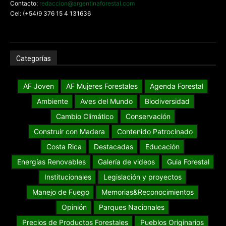
Contacto:
redaccion@argentinaforestal.com
Cel: (+54)9 376 15 4 131636
Categorías
AF Joven
AF Mujeres Forestales
Agenda Forestal
Ambiente
Aves del Mundo
Biodiversidad
Cambio Climático
Conservación
Construir con Madera
Contenido Patrocinado
Costa Rica
Destacadas
Educación
Energías Renovables
Galería de videos
Guia Forestal
Institucionales
Legislación y proyectos
Manejo de Fuego
Memorias&Reconocimientos
Opinión
Parques Nacionales
Precios de Productos Forestales
Pueblos Originarios