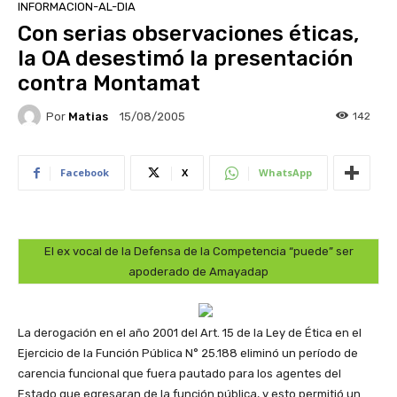
INFORMACION-AL-DIA
Con serias observaciones éticas,
la OA desestimó la presentación
contra Montamat
Por
Matias
142
15/08/2005
Facebook
X
WhatsApp
El ex vocal de la Defensa de la Competencia “puede” ser
apoderado de Amayadap
La derogación en el año 2001 del Art. 15 de la Ley de Ética en el
Ejercicio de la Función Pública N° 25.188 eliminó un período de
carencia funcional que fuera pautado para los agentes del
Estado que egresaran de la función pública, y esto permitió un