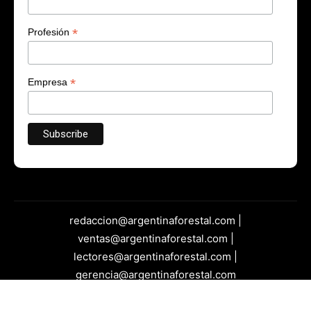
*
Profesión
*
Empresa
redaccion@argentinaforestal.com |
ventas@argentinaforestal.com |
lectores@argentinaforestal.com |
gerencia@argentinaforestal.com
Dirección | Troazzi S/N - Posadas - Misiones