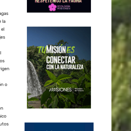
lagas
 la
 el
jes
l
los
rigen
ón o
en
mico
nutos