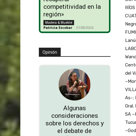
competitividad en la
RÍOS
región»
CUAT
Madera & Mueble
Negr
Patricia Escobar
-
01/08/2026
FUMI
Lanú
LABO
Opinión
Wand
Cent
del 
–Mon
VILL
As-;
Gral
Algunas
SA –
consideraciones
Tucu
sobre los derechos y
el debate de
–God