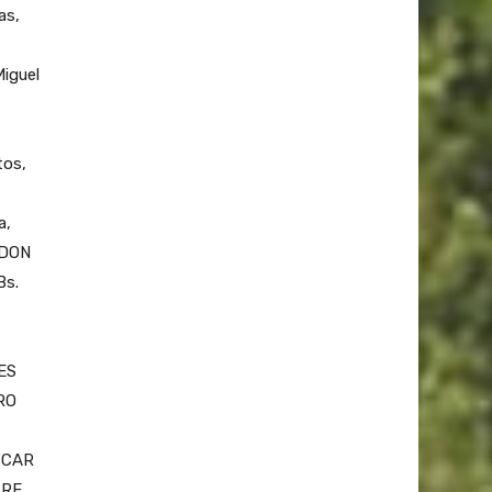
as,
iguel
os,
a,
 DON
Bs.
ES
RO
OSCAR
TRE