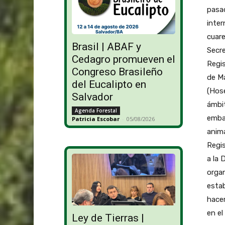
pasad
inter
cuare
Brasil | ABAF y
Secre
Cedagro promueven el
Regis
Congreso Brasileño
de M
del Eucalipto en
(Hose
Salvador
ámbit
Agenda Forestal
embal
Patricia Escobar
-
05/08/2026
anima
Regis
a la 
organ
estab
hacer
en e
Ley de Tierras |