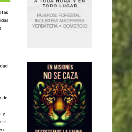
istas
didas
s
idad
n de
a y
 el
zo