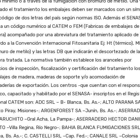
mínimo o a través de la fumigación con bromuro de metilo. Una
zado el tratamiento los embalajes deben ser marcados con un sí
código de dos letras del país según normas ISO. Además el SENA
na un código numérico al CATEM o FEM (Fabricas de embalajes de
ra) acompañado por una abreviatura del tratamiento aplicado de
do a la Convención Internacional Fitosanitaria Ej: Ht (térmico), 
uro de metilo) y las letras DB que indicarán el descortezado de la
a tratada. La normativa también establece los aranceles por
cios de inspección, fiscalización y certificación del tratamiento lo
lajes de madera, maderas de soporte y/o acomodación de
derías de exportación. Los centros -que cuentan con el respons
co, capacitado y habilitado por el SENASA- inscriptos en el Regis
onal CATEM son: ADC SRL – B- Blanca, Bs. As.-; ALTO PARANA S
to Piray, Misiones-; ARGENFOREST SA –Junín, Bs. As.-; ASERRA
ARUCHITO –Gral Acha, La Pampa-; ASERRADERO HECTOR DANI
TO –Villa Regina, Río Negro-; BAHIA BLANCA FUMIGACIONES SRL
a, Bs. As.-; C. CASTELLI SRL –Cap. Fed.-; CANALE SRL –Colonia