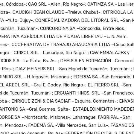
ya, Córdoba-; CAO SRL –Allen, Río Negro-; CATIMZA SA –Las Her
oza-; CAUCIGH JEAN CLAUDE –Trelew, Chubut-; CITRÍCOLA LA
A –Yuto, Jujuy-; COMERCIALIZADORA DEL LITORAL SRL –San M
ucumán, Tucumán-; CONCORDINA SA –Concordia, Entre Ríos;
ERATIVA AGRÍCOLA LTDA DE PICADA LIBERTAD –L. N. Alem,
ones-; COOPERATIVA DE TRABAJO ARAUCARIA LTDA –Cinco Salt
Negro-; CRISOL SRL –Lamarque, Río Negro-; C&V EMBALAJES y
ICIOS S.A –La Plata, Bs. As-; DEM S.A EN FORMACIÓN –Concordi
e Ríos-; DIAZ MEINERS SRL –San Miguel de Tucumán, Tucumán-;
IMIRO SRL –H. Irigoyen, Misiones-; EDERRA SA –San Fernando, 
 EL ARBOL SRL –Gral E. Godoy, Río Negro-; EL FIERRO SRL –San
el de Tucumán, Tucumán-; ERGUANTI HNOS. SRL –San Francisco,
oba-; ENRIQUE ZENI & CIA SACIAF –Esquina, Corrientes-; ENVAS
ANTONIO SA –Gral. Guemes, Salta-; ESTABLECIMIENTO MADEDE
ORGE SA –Montecarlo, Misiones-; Laharrague; FABRIPAL –San
ín, Mendoza-; FADEMA SA, -Villa Mercedes, San Luis-; FASANO 
NGO –Hilario Ascasubi, Bs. As-; FEDERACIÓN DE CITRUS DE EN