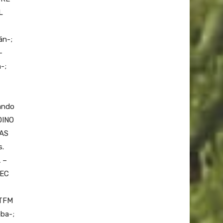
L
án-;
–
-;
ando
DINO
RAS
s.
 –
TEC
 TFM
ba-;