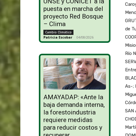
UNSE y CONICET a la
Caro
puesta en marcha del
Mend
proyecto Red Bosque
GRUT
– Clima
de T
Cambio Climático
COOP
Patricia Escobar
-
04/08/2026
Misi
Río 
SERV
Entr
BLAD
As-;
Migu
AMAYADAP: «Ante la
Córd
baja demanda interna,
SAN 
la forestoindustria
CHOD
requiere medidas
para reducir costos y
Mart
recuperar
DOMI