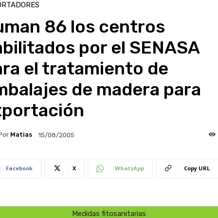
ORTADORES
uman 86 los centros
bilitados por el SENASA
ra el tratamiento de
mbalajes de madera para
xportación
Por
Matias
15/08/2005
Facebook
X
WhatsApp
Copy URL
Medidas fitosanitarias