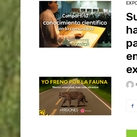
EXP
S
ha
pa
e
e