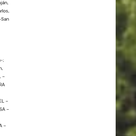
ján,
los,
–San
-;
n,
L –
RRA
EL –
 SA –
A –