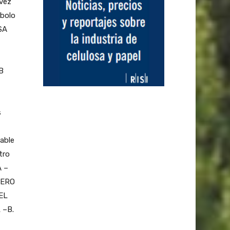
 vez
mbolo
SA
MB
s
able
tro
A –
DERO
EL
 –B.