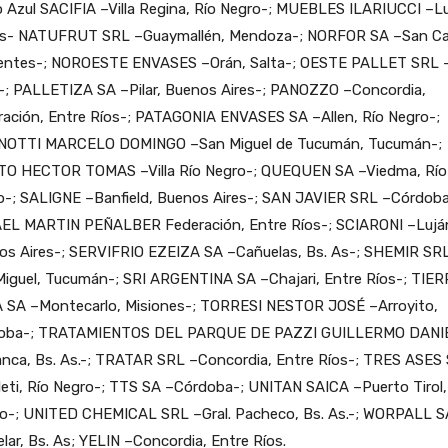
 Azul SACIFIA –Villa Regina, Río Negro-; MUEBLES ILARIUCCI –Lu
As- NATUFRUT SRL –Guaymallén, Mendoza-; NORFOR SA –San Car
ientes-; NOROESTE ENVASES –Orán, Salta-; OESTE PALLET SRL 
-; PALLETIZA SA –Pilar, Buenos Aires-; PANOZZO –Concordia,
ración, Entre Ríos-; PATAGONIA ENVASES SA –Allen, Río Negro-;
NOTTI MARCELO DOMINGO –San Miguel de Tucumán, Tucumán-;
TO HECTOR TOMAS –Villa Río Negro-; QUEQUEN SA –Viedma, Río
o-; SALIGNE –Banfield, Buenos Aires-; SAN JAVIER SRL –Córdoba
EL MARTIN PEÑALBER Federación, Entre Ríos-; SCIARONI –Lujá
os Aires-; SERVIFRIO EZEIZA SA –Cañuelas, Bs. As-; SHEMIR SR
Miguel, Tucumán-; SRI ARGENTINA SA –Chajari, Entre Ríos-; TIE
 SA –Montecarlo, Misiones-; TORRESI NESTOR JOSÉ –Arroyito,
oba-; TRATAMIENTOS DEL PARQUE DE PAZZI GUILLERMO DANI
lanca, Bs. As.-; TRATAR SRL –Concordia, Entre Ríos-; TRES ASES
leti, Río Negro-; TTS SA –Córdoba-; UNITAN SAICA –Puerto Tirol,
o-; UNITED CHEMICAL SRL –Gral. Pacheco, Bs. As.-; WORPALL S
lar, Bs. As; YELIN –Concordia, Entre Ríos.