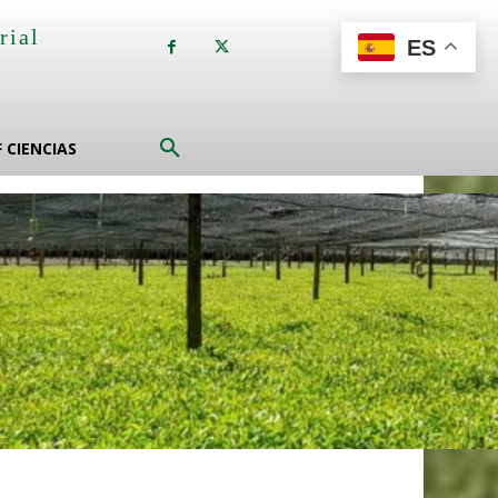
rial
ES
a
F CIENCIAS