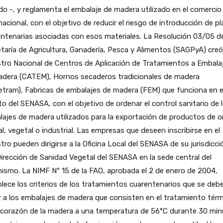
o -, y reglamenta el embalaje de madera utilizado en el comercio
nacional, con el objetivo de reducir el riesgo de introducción de p
ntenarias asociadas con esos materiales. La Resolución 03/05 de
taría de Agricultura, Ganadería, Pesca y Alimentos (SAGPyA) creó
tro Nacional de Centros de Aplicación de Tratamientos a Embala
adera (CATEM), Hornos secaderos tradicionales de madera
tram), Fabricas de embalajes de madera (FEM) que funciona en e
o del SENASA, con el objetivo de ordenar el control sanitario de 
ajes de madera utilizados para la exportación de productos de o
l, vegetal o industrial. Las empresas que deseen inscribirse en el
tro pueden dirigirse a la Oficina Local del SENASA de su jurisdicci
Dirección de Sanidad Vegetal del SENASA en la sede central del
ismo. La NIMF Nº 15 de la FAO, aprobada el 2 de enero de 2004,
lece los criterios de los tratamientos cuarentenarios que se deb
 a los embalajes de madera que consisten en el tratamiento tér
l corazón de la madera a una temperatura de 56°C durante 30 mi