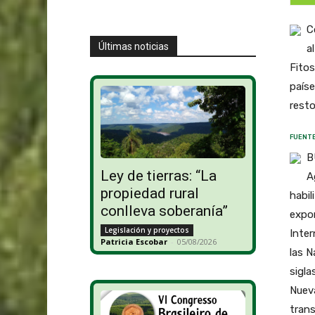
C
Últimas noticias
a
Fitos
paíse
resto
FUENTE
B
Ley de tierras: “La
A
propiedad rural
habil
conlleva soberanía”
expor
Legislación y proyectos
Inter
Patricia Escobar
-
05/08/2026
las N
sigla
Nueva
tran