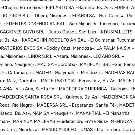
 –Chajarí, Entre Ríos-; FIPLASTO SA –Ramallo, Bs. As-; FORESTA
RO PINOS SRL –Oberá, Misiones-; FRANOI SA –Gral. Conesa, Río
o-; FUENTES ROSENDO ANIBAL –San Miguel de Tucumán, Tucum
GACIONES CUYO SRL –Justo Daract, San Luis- INDUSPALLETS 
s, Bs. As-; KARGACHIN RODOLFO ANIBAL –El Colmenar, Tucumán
RATORIOS ENCO SA –Godoy Cruz, Mendoza-; LA PALMINA S.A –
a, Misiones-; LINOR S.R.L –Azara, Misiones-; LOZANO SRL –
enario, Neuquén-; MAC SA –Córdoba-; MADECAT SRL –San Fern
Valle, Catamarca-; MADER –Guaymallén, Mendoza-; MADERAS BA
te Maíz, Córdoba-; MADERAS GIOIA –Benavidez, Bs. As- MADE
A ANA –Villa Ana, Santa Fé-; MADEDERA GUERNICA –Guernica, B
 MADEDERA SANTA ROSA SRL –Quilmes, Bs. As.- MADERPACK SA
. Roca, Río Negro-; MADERSA SRL –Esperanza, Santa Fé-; MADE
Haedo, Bs. As-; MAM SA –Neuquén-; MANANTIAL –El Manantial,
mán-; MARINGA MADERAS –Federación, Entre Ríos-; MENDOZA
oy Cruz, Mendoza-; MENGO ADOLFO TOMAS –Río Tercero, Córdo