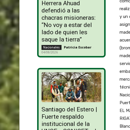
como 
Herrera Ahuad
reali
defendió a las
y un 
chacras misioneras:
“No voy a estar del
asig
lado de quien les
made
saque la tierra”
acuer
Patricia Escobar
-
(brom
Nacionales
04/08/2026
mader
servi
emba
merca
técni
Naci
Puer
Santiago del Estero |
EL M
Fuerte respaldo
RIGA
institucional de la
Blanc