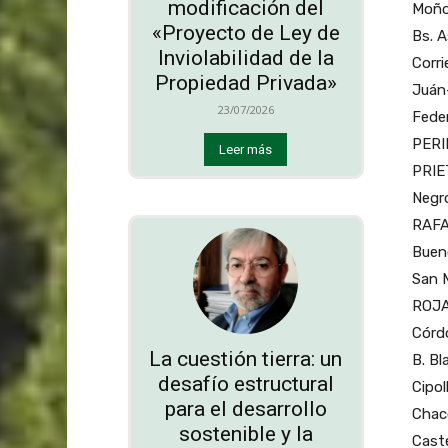
modificación del
Moño
«Proyecto de Ley de
Bs. 
Inviolabilidad de la
Corr
Propiedad Privada»
Juán
23/07/2026
Fede
PERI
Leer más
PRIE
Negr
RAFA
Buen
San 
ROJA
Córd
La cuestión tierra: un
B. B
desafío estructural
Cipol
para el desarrollo
Chac
sostenible y la
Caste