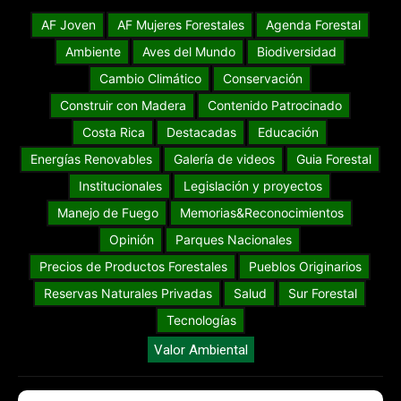
AF Joven
AF Mujeres Forestales
Agenda Forestal
Ambiente
Aves del Mundo
Biodiversidad
Cambio Climático
Conservación
Construir con Madera
Contenido Patrocinado
Costa Rica
Destacadas
Educación
Energías Renovables
Galería de videos
Guia Forestal
Institucionales
Legislación y proyectos
Manejo de Fuego
Memorias&Reconocimientos
Opinión
Parques Nacionales
Precios de Productos Forestales
Pueblos Originarios
Reservas Naturales Privadas
Salud
Sur Forestal
Tecnologías
Valor Ambiental