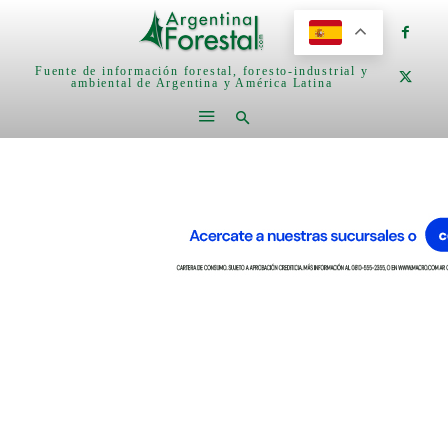
Fuente de información forestal, foresto-industrial y
ambiental de Argentina y América Latina