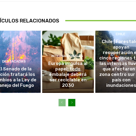
ÍCULOS RELACIONADOS
CHILE
Chile | Foresta
apoyan
recuperación 
INTERNACIONALES
cinco regiones 
DESTACADAS
Europa impulsa al
las intensas llu
El Senado de la
papel: todo
que afectaron 
ción tratará los
embalaje deberá
zona centro sur
bios a la Ley de
ser reciclable en
país con
anejo del Fuego
2030
inundacione