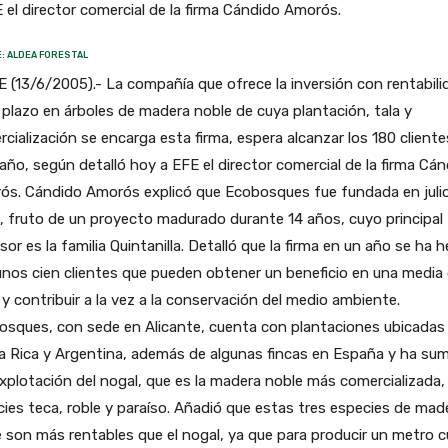
 el director comercial de la firma Cándido Amorós.
: ALDEA FORESTAL
 (13/6/2005).- La compañía que ofrece la inversión con rentabili
 plazo en árboles de madera noble de cuya plantación, tala y
cialización se encarga esta firma, espera alcanzar los 180 cliente
año, según detalló hoy a EFE el director comercial de la firma Cá
ós. Cándido Amorós explicó que Ecobosques fue fundada en juli
 fruto de un proyecto madurado durante 14 años, cuyo principal
sor es la familia Quintanilla. Detalló que la firma en un año se ha 
nos cien clientes que pueden obtener un beneficio en una media 
y contribuir a la vez a la conservación del medio ambiente.
osques, con sede en Alicante, cuenta con plantaciones ubicadas
a Rica y Argentina, además de algunas fincas en España y ha su
explotación del nogal, que es la madera noble más comercializada, 
ies teca, roble y paraíso. Añadió que estas tres especies de mad
 son más rentables que el nogal, ya que para producir un metro c