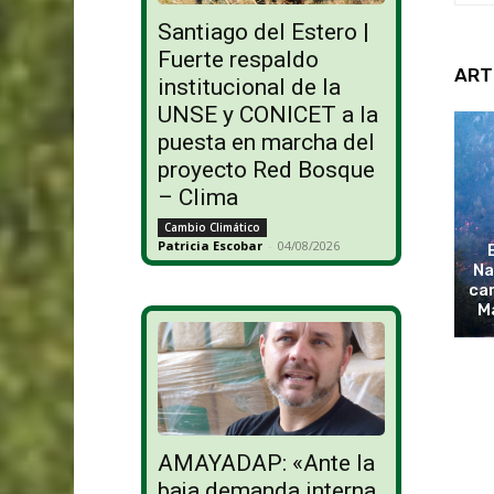
Santiago del Estero |
Fuerte respaldo
ART
institucional de la
UNSE y CONICET a la
puesta en marcha del
proyecto Red Bosque
– Clima
Cambio Climático
Patricia Escobar
-
04/08/2026
Na
cam
M
AMAYADAP: «Ante la
baja demanda interna,