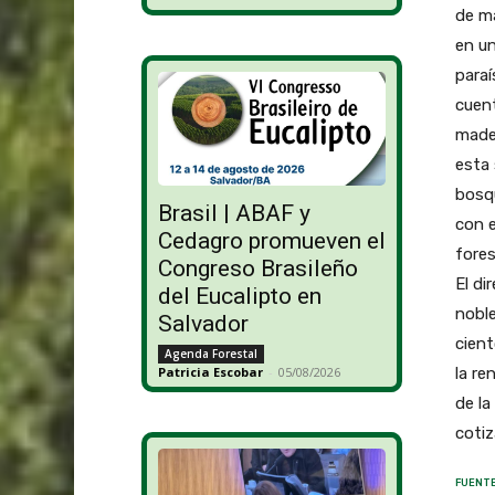
de ma
en un
paraí
cuent
made
esta 
bosq
Brasil | ABAF y
con e
Cedagro promueven el
fores
Congreso Brasileño
El di
del Eucalipto en
noble
Salvador
cient
Agenda Forestal
la re
Patricia Escobar
-
05/08/2026
de la
coti
FUENTE