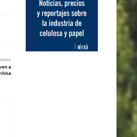
UIENTE
ven a
ntina