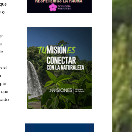
 que
e o
ar
s
le
tal.
a
 por
ó que
rcado