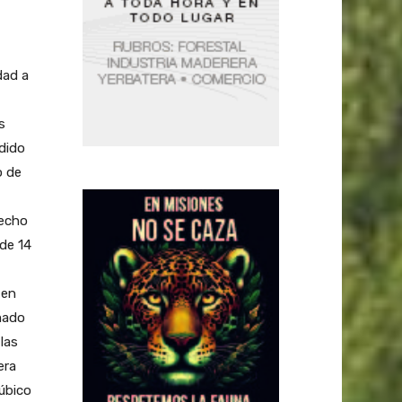
dad a
s
ndido
o de
hecho
de 14
 en
mado
las
era
úbico