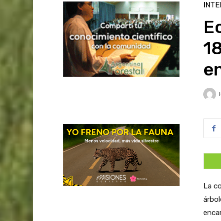
INTE
E
1
e
La co
árbol
encar