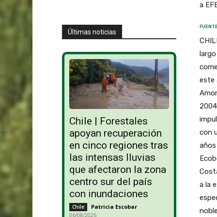
a EFE
FUENTE
Últimas noticias
CHILE
largo
comer
este 
Amor
2004,
impul
Chile | Forestales
apoyan recuperación
con u
en cinco regiones tras
años 
las intensas lluvias
Ecob
que afectaron la zona
Cost
centro sur del país
a la 
con inundaciones
espec
Patricia Escobar
-
Chile
noble
06/08/2026