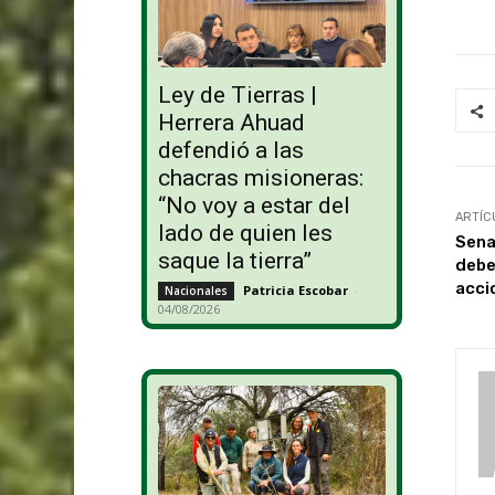
Ley de Tierras |
Herrera Ahuad
defendió a las
chacras misioneras:
“No voy a estar del
ARTÍC
lado de quien les
Sena
saque la tierra”
debe
acci
Patricia Escobar
-
Nacionales
04/08/2026