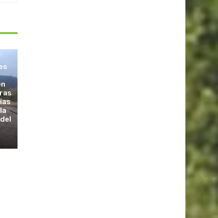
les
en
tras
vias
la
 del
s