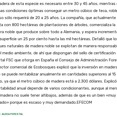
dera de esta especie es necesario entre 30 y 45 años; mientras
as condiciones óptimas conseguir un metro cúbico de teca, robl
so sólo requerirá de 20 a 25 años. La compañía, que actualmente
a con 800 hectáreas de plantaciones de árboles, comercializa la
ra noble que produce sobre todo a Alemania, y espera increment
superficie un 25 por ciento hasta las mil hectáreas. Detalló que lo
ues naturales de madera noble se explotan de manera responsab
l medio ambiente, de ahí que dispongan del sello de certificación
tal FSC que otorga en España el Consejo de Administración Fores
rector comercial de Ecobosques explicó que la inversión en mader
 se puede rentabilizar anualmente en cantidades superiores al 15
o, ya que el metro cúbico de madera está a 2.300 dólares. Explic
ntabilidad anual depende de varios condicionantes, aunque al me
 madera no suele tener altibajos, además de que es un bien «muy
zado» porque es escaso y muy demandado.EFECOM
: ALDEA FORESTAL