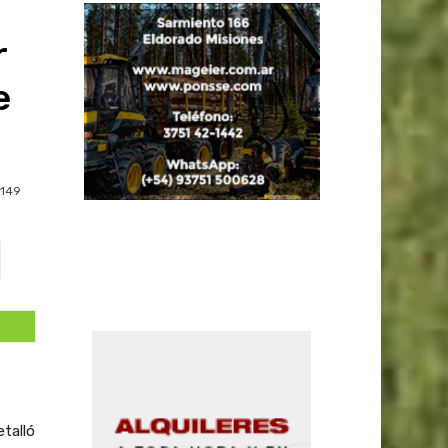
r
e
149
e
etalló