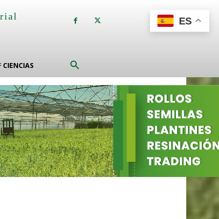
rial
ES
a
F CIENCIAS