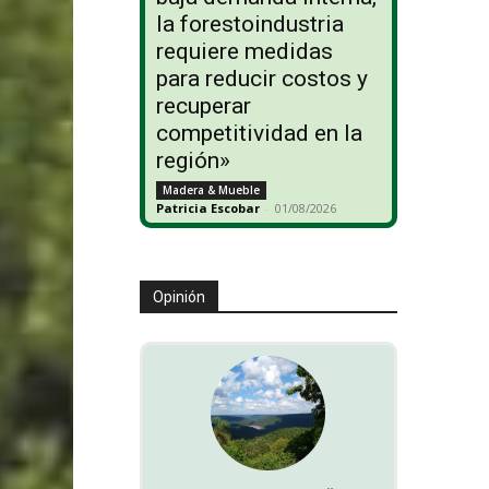
la forestoindustria
requiere medidas
para reducir costos y
recuperar
competitividad en la
región»
Madera & Mueble
Patricia Escobar
-
01/08/2026
Opinión