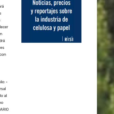
ará
s
s
lecer
en
drá
des
 con
lo: ·
rsal
o al
no
NARIO