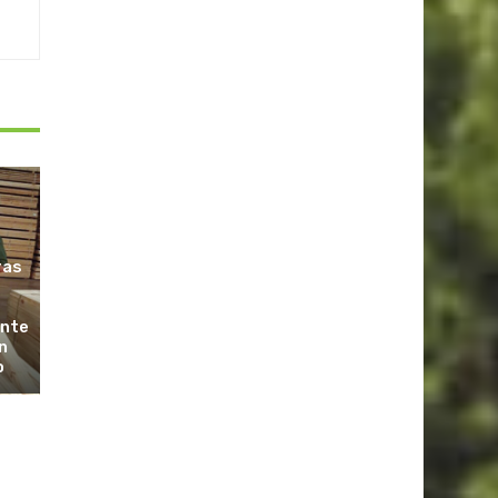
ras
ante
n
o