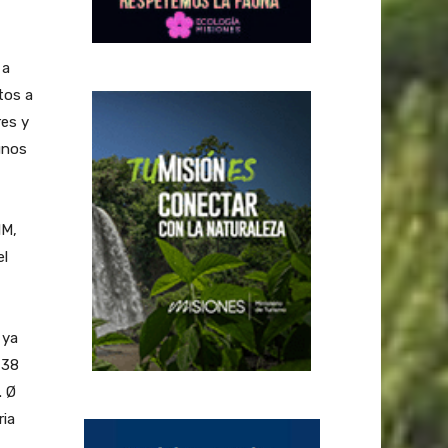
 a
tos a
res y
unos
IM,
el
 ya
 38
. Ø
ria