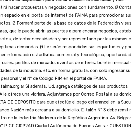
itirá hacer propuestas y negociaciones con fundamento. Ø Cont
n espacio en el portal de Internet de FAIMA para promocionar su
ctos. Ø Formará parte de la base de datos de la Federación y su
as, que le puede abrir las puertas a para encarar negocios, estab
actos, detectar necesidades y ser representado por las mismas 
egítimas demandas. Ø Le serán respondidas sus inquietudes y po
er información estadísitica comercial y tecnológica, oportunida
ciales, perfiles de mercado, eventos de interés, boletín mensual
ades de la industria, etc. en forma gratuita, con sólo ingresar su
 personal y el Nº de Código RIM en el portal de FAIMA.
faima.org.ar Si además, Ud. agrega catálogos de sus productos
 le ofrece una vidriera. Adjuntamos por Correo Postal a su domici
TA DE DEPOSITO para que efectúe el pago del arancel en la Sucu
anco Nación más cercana a su domicilio. El talón Nº 3 debe remitirl
tro de la Industria Maderera de la República Argentina. Av. Belgra
5º P. CP CI092AD Ciudad Autónoma de Buenos Aires. · CUESTIO