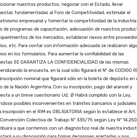
cionar nuestros productos, negociar con el Estado, llevar
estas fundamentadas al Foro de Competitividad, estimular el
ativismo empresarial y fomentar la competitividad de la industria
és de programas de capacitación, adecuación de nuestros produc
equerimientos de los mercados, establecer nexos entre proveedo
ios, etc. Para contar con información adecuada se realizaron alg
os en los formularios. Para aumentar la confiabilidad de las
uestas SE GARANTIZA LA CONFIDENCIALIDAD de las mismas
endizando la encuesta, en la cual sólo figurará el Nº de CODIGO R
 inscripción nominal que figurará sólo en la boleta de depósito en 
 de la Nación Argentina. Con su inscripción, pago del arancel y
esta a un breve cuestionario Ud.: Ø Habrá cumplido con la Ley,
ndose posibles inconvenientes en trámites bancarios o judiciales
a inscripción en el RIM es OBLIGATORIA según lo establece el Art.
 Convención Colectiva de Trabajo Nº 335/75 según Ley Nº 14.250
ibuirá a que contemos con un diagnóstico real de nuestra indust
stará a su disposición para tomar decisiones acertadas y nos