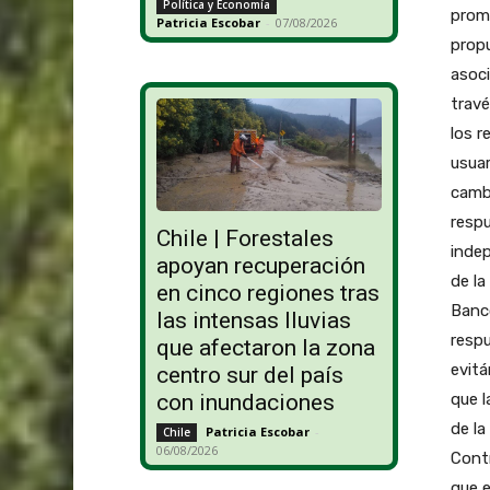
Política y Economía
promo
Patricia Escobar
-
07/08/2026
propu
asoci
trav
los r
usuar
cambi
resp
Chile | Forestales
indep
apoyan recuperación
de la
en cinco regiones tras
Banco
las intensas lluvias
respu
que afectaron la zona
evitá
centro sur del país
que l
con inundaciones
de la
Patricia Escobar
-
Chile
06/08/2026
Contr
que e