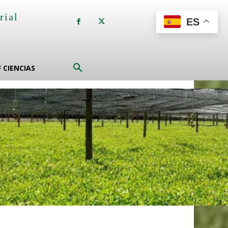
rial
ES
a
F CIENCIAS