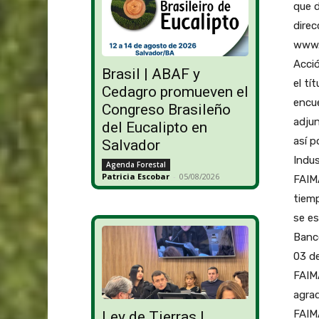
que d
direc
www.f
Acci
Brasil | ABAF y
el tí
Cedagro promueven el
encu
Congreso Brasileño
adjun
del Eucalipto en
así p
Salvador
Indus
Agenda Forestal
Patricia Escobar
-
05/08/2026
FAIMA
tiemp
se e
Banc
03 d
FAIM
agra
FAIMA
Ley de Tierras |