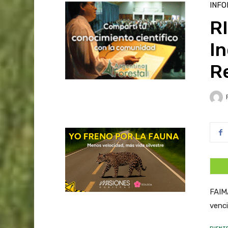
INFO
RI
In
R
FAIMA
venci