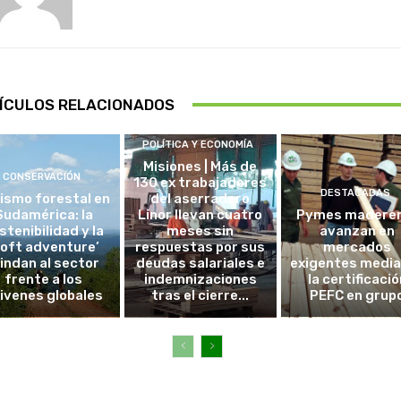
ÍCULOS RELACIONADOS
POLÍTICA Y ECONOMÍA
Misiones | Más de
CONSERVACIÓN
130 ex trabajadores
DESTACADAS
ismo forestal en
del aserradero
Sudamérica: la
Linor llevan cuatro
Pymes madere
stenibilidad y la
meses sin
avanzan en
soft adventure’
respuestas por sus
mercados
lindan al sector
deudas salariales e
exigentes medi
frente a los
indemnizaciones
la certificació
ivenes globales
tras el cierre...
PEFC en grup