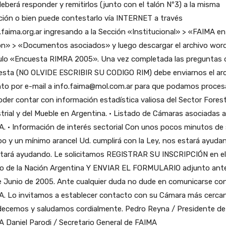
eberá responder y remitirlos (junto con el talón Nº3) a la misma
ción o bien puede contestarlo vía INTERNET a través
aima.org.ar ingresando a la Sección «Institucional» > «FAIMA en
ón» > «Documentos asociados» y luego descargar el archivo wor
tulo «Encuesta RIMRA 2005». Una vez completada las preguntas d
esta (NO OLVIDE ESCRIBIR SU CODIGO RIM) debe enviarnos el ar
to por e-mail a info.faima@mol.com.ar para que podamos procesa
oder contar con información estadística valiosa del Sector Fores
trial y del Mueble en Argentina. · Listado de Cámaras asociadas a
. · Información de interés sectorial Con unos pocos minutos de
o y un mínimo arancel Ud. cumplirá con la Ley, nos estará ayuda
stará ayudando. Le solicitamos REGISTRAR SU INSCRIPCIÓN en el
o de la Nación Argentina Y ENVIAR EL FORMULARIO adjunto ante
e Junio de 2005. Ante cualquier duda no dude en comunicarse co
A. Lo invitamos a establecer contacto con su Cámara más cercan
decemos y saludamos cordialmente. Pedro Reyna / Presidente de
 Daniel Parodi / Secretario General de FAIMA