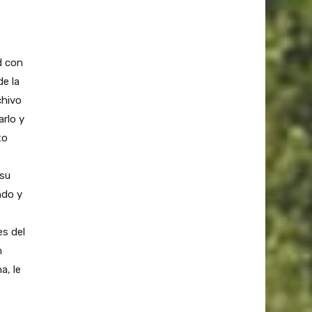
d con
e la
chivo
rlo y
to
 su
ndo y
s del
n
a, le