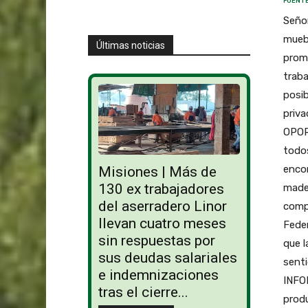
FUENTE
Señor
muebl
Últimas noticias
promo
traba
posib
priva
OPOR
todos
encon
Misiones | Más de
130 ex trabajadores
made
del aserradero Linor
compe
llevan cuatro meses
Feder
sin respuestas por
que 
sus deudas salariales
sent
e indemnizaciones
INFO
tras el cierre...
produ