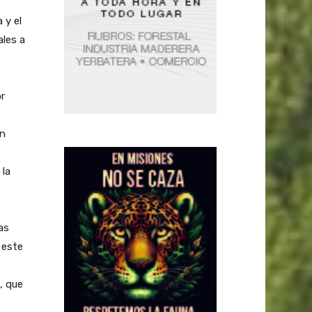
 y el
ales a
or
en
 la
as
 este
, que