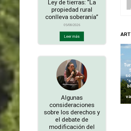
Ley de tierras: “La
propiedad rural
conlleva soberanía”
05/08/2026
ART
Leer más
Tur
so
‘
b
va
Algunas
consideraciones
sobre los derechos y
el debate de
modificación del