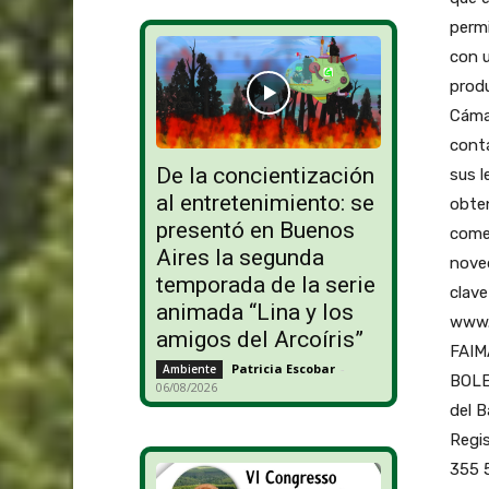
perm
con u
produ
Cámar
cont
De la concientización
sus l
al entretenimiento: se
obten
presentó en Buenos
comer
Aires la segunda
noved
temporada de la serie
clave
animada “Lina y los
www.
amigos del Arcoíris”
FAIMA
Patricia Escobar
-
Ambiente
BOLE
06/08/2026
del B
Regis
355 