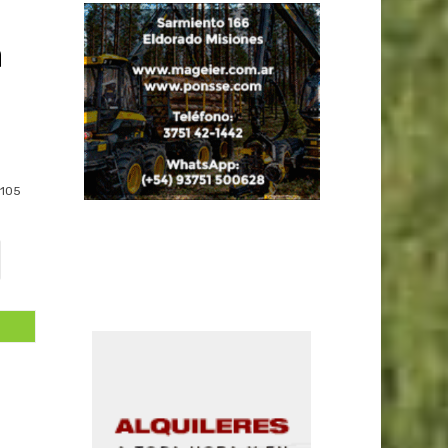
a
105