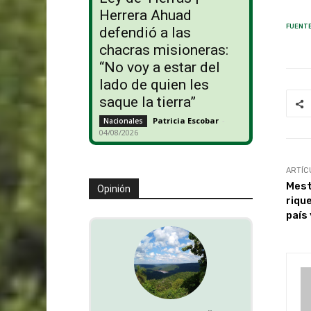
Herrera Ahuad
FUENTE
defendió a las
chacras misioneras:
“No voy a estar del
lado de quien les
saque la tierra”
Patricia Escobar
-
Nacionales
04/08/2026
ARTÍC
Mest
Opinión
riqu
país