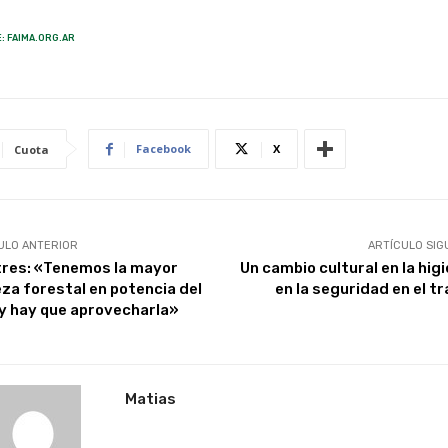
: FAIMA.ORG.AR
Facebook
X
Cuota
ULO ANTERIOR
ARTÍCULO SIG
res: «Tenemos la mayor
Un cambio cultural en la hig
eza forestal en potencia del
en la seguridad en el t
 y hay que aprovecharla»
Matias