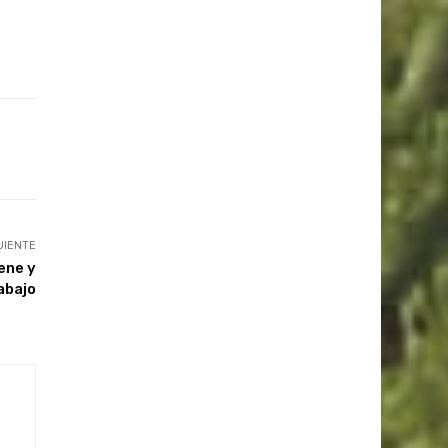
UIENTE
iene y
rabajo