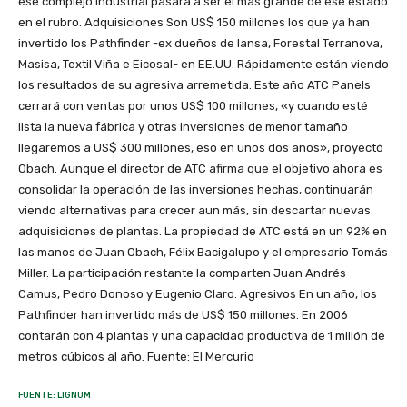
ese complejo industrial pasará a ser el más grande de ese estado
en el rubro. Adquisiciones Son US$ 150 millones los que ya han
invertido los Pathfinder -ex dueños de Iansa, Forestal Terranova,
Masisa, Textil Viña e Eicosal- en EE.UU. Rápidamente están viendo
los resultados de su agresiva arremetida. Este año ATC Panels
cerrará con ventas por unos US$ 100 millones, «y cuando esté
lista la nueva fábrica y otras inversiones de menor tamaño
llegaremos a US$ 300 millones, eso en unos dos años», proyectó
Obach. Aunque el director de ATC afirma que el objetivo ahora es
consolidar la operación de las inversiones hechas, continuarán
viendo alternativas para crecer aun más, sin descartar nuevas
adquisiciones de plantas. La propiedad de ATC está en un 92% en
las manos de Juan Obach, Félix Bacigalupo y el empresario Tomás
Miller. La participación restante la comparten Juan Andrés
Camus, Pedro Donoso y Eugenio Claro. Agresivos En un año, los
Pathfinder han invertido más de US$ 150 millones. En 2006
contarán con 4 plantas y una capacidad productiva de 1 millón de
metros cúbicos al año. Fuente: El Mercurio
FUENTE: LIGNUM