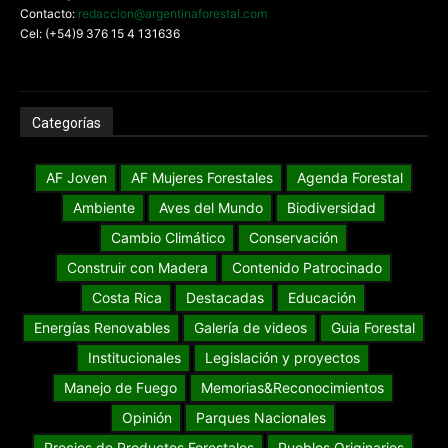
Contacto:
redaccion@argentinaforestal.com
Cel: (+54)9 376 15 4 131636
Categorías
AF Joven
AF Mujeres Forestales
Agenda Forestal
Ambiente
Aves del Mundo
Biodiversidad
Cambio Climático
Conservación
Construir con Madera
Contenido Patrocinado
Costa Rica
Destacadas
Educación
Energías Renovables
Galería de videos
Guia Forestal
Institucionales
Legislación y proyectos
Manejo de Fuego
Memorias&Reconocimientos
Opinión
Parques Nacionales
Precios de Productos Forestales
Pueblos Originarios