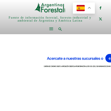
Fuente de información forestal, foresto-industrial y
ambiental de Argentina y América Latina