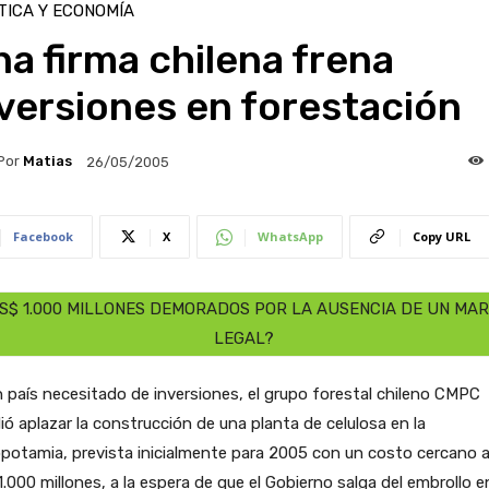
TICA Y ECONOMÍA
a firma chilena frena
versiones en forestación
Por
Matias
26/05/2005
Facebook
X
WhatsApp
Copy URL
S$ 1.000 MILLONES DEMORADOS POR LA AUSENCIA DE UN MA
LEGAL?
 país necesitado de inversiones, el grupo forestal chileno CMPC
ió aplazar la construcción de una planta de celulosa en la
otamia, prevista inicialmente para 2005 con un costo cercano a
.000 millones, a la espera de que el Gobierno salga del embrollo e