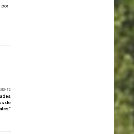
s por
UIENTE
dades
os de
ales”