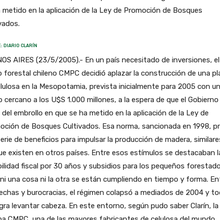
 metido en la aplicación de la Ley de Promoción de Bosques
vados.
: DIARIO CLARÍN
S AIRES (23/5/2005).- En un país necesitado de inversiones, el
 forestal chileno CMPC decidió aplazar la construcción de una pl
lulosa en la Mesopotamia, prevista inicialmente para 2005 con u
 cercano a los U$S 1.000 millones, a la espera de que el Gobierno
 del embrollo en que se ha metido en la aplicación de la Ley de
oción de Bosques Cultivados. Esa norma, sancionada en 1998, pr
erie de beneficios para impulsar la producción de madera, similare
ue existen en otros países. Entre esos estímulos se destacaban l
ilidad fiscal por 30 años y subsidios para los pequeños forestado
ni una cosa ni la otra se están cumpliendo en tiempo y forma. En
chas y burocracias, el régimen colapsó a mediados de 2004 y to
gra levantar cabeza. En este entorno, según pudo saber Clarín, la
na CMPC, una de las mayores fabricantes de celulosa del mundo,