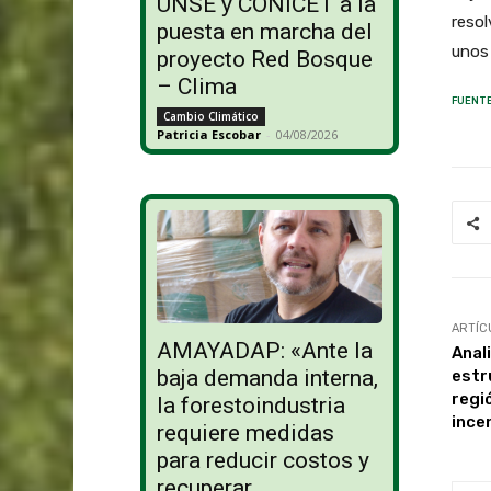
UNSE y CONICET a la
resol
puesta en marcha del
unos 
proyecto Red Bosque
– Clima
FUENTE
Cambio Climático
Patricia Escobar
-
04/08/2026
ARTÍC
AMAYADAP: «Ante la
Anal
baja demanda interna,
estr
regi
la forestoindustria
ince
requiere medidas
para reducir costos y
recuperar