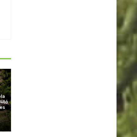
ela
litó
ues
r