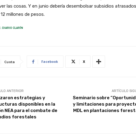
ver las cosas. Y en junio debería desembolsar subsidios atrasado
12 millones de pesos.
: DIARIO CLARÍN
Facebook
X
Cuota
ULO ANTERIOR
ARTÍCULO SIG
izaron estrategias y
Seminario sobre “Oportuni
ucturas disponibles en la
y limitaciones para proyect
ón NEA para el combate de
MDL en plantaciones forest
ndios forestales