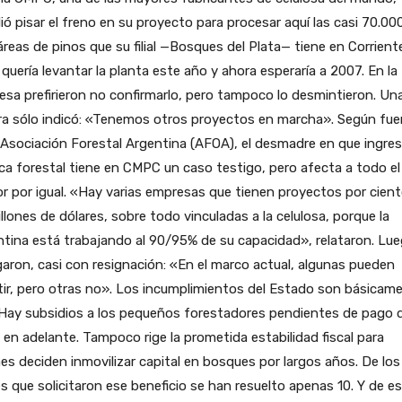
ió pisar el freno en su proyecto para procesar aquí las casi 70.00
reas de pinos que su filial —Bosques del Plata— tiene en Corrient
 quería levantar la planta este año y ahora esperaría a 2007. En la
sa prefirieron no confirmarlo, pero tampoco lo desmintieron. Un
ra sólo indicó: «Tenemos otros proyectos en marcha». Según fu
 Asociación Forestal Argentina (AFOA), el desmadre en que ingres
ica forestal tiene en CMPC un caso testigo, pero afecta a todo el
r por igual. «Hay varias empresas que tienen proyectos por cien
llones de dólares, sobre todo vinculadas a la celulosa, porque la
tina está trabajando al 90/95% de su capacidad», relataron. Lu
aron, casi con resignación: «En el marco actual, algunas pueden
tir, pero otras no». Los incumplimientos del Estado son básicam
 Hay subsidios a los pequeños forestadores pendientes de pago 
en adelante. Tampoco rige la prometida estabilidad fiscal para
es deciden inmovilizar capital en bosques por largos años. De lo
s que solicitaron ese beneficio se han resuelto apenas 10. Y de e