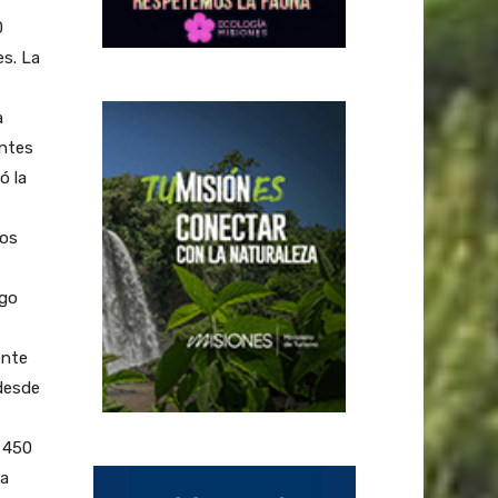
0
es. La
a
entes
ó la
tos
ego
ente
desde
s 450
sa