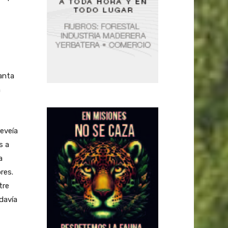
anta
n
eveía
s a
a
res.
tre
davía