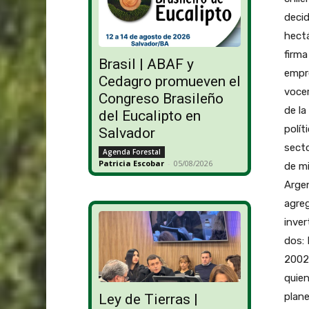
decid
hectá
firma
Brasil | ABAF y
empre
Cedagro promueven el
voce
Congreso Brasileño
de la
del Eucalipto en
polít
Salvador
secto
Agenda Forestal
Patricia Escobar
-
05/08/2026
de mi
Argen
agreg
inver
dos:
2002 
quien
plane
Ley de Tierras |