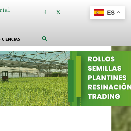
rial
ES
a
F CIENCIAS