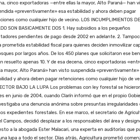
a, cinco exportadoras —entre ellas la mayor, Alto Paraná— han v
endida «preventivamente» esa estabilidad y ahora deben pagar
nciones como cualquier hijo de vecino. LOS INCUMPLIMIENTOS D
DO SON BASICAMENTE DOS 1. Hay subsidios a los pequeños
stadores pendientes de pago desde 2002 en adelante. 2. Tampo
la prometida estabilidad fiscal para quienes deciden inmovilizar cap
sques por largos años. De los 450 planes que solicitaron ese ben
n resuelto apenas 10. Y de esa decena, cinco exportadoras «entr
 la mayor, Alto Paraná» han visto suspendida «preventivamente»
ilidad y ahora deben pagar retenciones como cualquier hijo de ve
ECTOR BAJO LA LUPA Los problemas con ley forestal se hiciero
les en junio de 2004, cuando Clarín informó que en el propio Gobi
vestigaba una denuncia anónima sobre presuntas irregularidades
os expedientes forestales. En ese marco, el secretario de Agricul
l Campos, decidió desplazar a los responsables del área y design
esto a la abogada Ester Malacari, una experta en auditorías que 
una lupa a todo el sector. Días atrás, Agricultura prometió comen