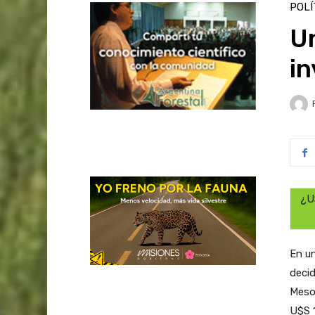
POLÍ
Un
in
¿U
En un
decid
Mesop
U$S 1