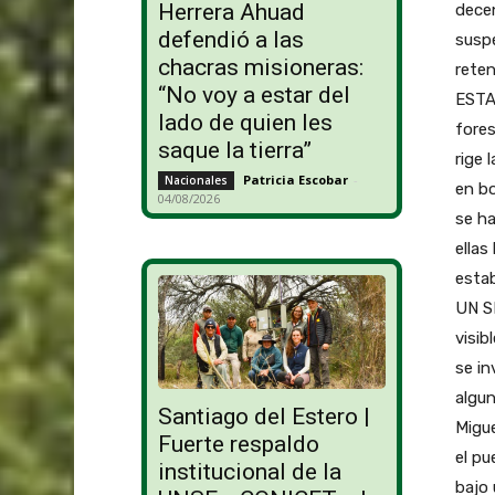
Herrera Ahuad
decen
defendió a las
susp
chacras misioneras:
rete
“No voy a estar del
ESTA
lado de quien les
fore
saque la tierra”
rige 
Patricia Escobar
-
Nacionales
en bo
04/08/2026
se ha
ellas
estab
UN S
visib
se in
algun
Santiago del Estero |
Migue
Fuerte respaldo
el pu
institucional de la
bajo 