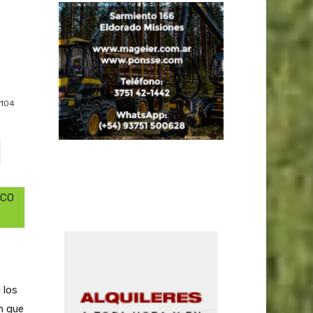
104
RCO
 los
n que