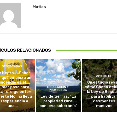
Matias
ÍCULOS RELACIONADOS
DESTACADAS
o Negro | «Saber
AMBIENTE
r qué empieza un
incendio es el
Un estudio rev
rimer paso para
cómo Chaco debi
LEGISLACIÓN Y
PROYECTOS
tar el siguiente»:
la Ley de Bosq
erto Molina lleva
Ley de tierras: “La
para habilita
u experiencia a
propiedad rural
desmontes
una...
conlleva soberanía”
masivos