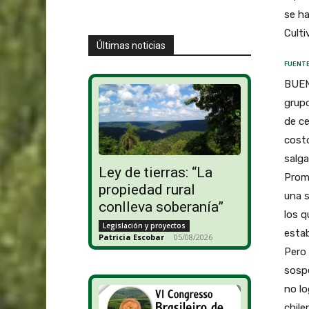
se ha
Culti
Últimas noticias
FUENTE
BUENO
grupo
de ce
costo
salga
Ley de tierras: “La
Prom
propiedad rural
una s
conlleva soberanía”
los q
Legislación y proyectos
estab
Patricia Escobar
-
05/08/2026
Pero 
sospe
no lo
chile