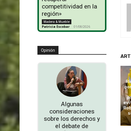
competitividad en la
región»
Madera & Mueble
Patricia Escobar
-
01/08/2026
Opinión
ART
Rí
po
p
evi
Algunas
Rob
consideraciones
s
sobre los derechos y
el debate de