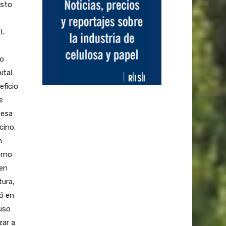
isto
EL
co
ital
eficio
e
 esa
cino.
n
erno
 en
tura,
ó en
puso
zar a