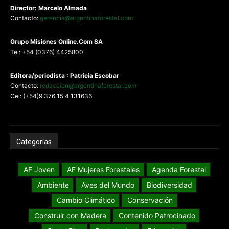
Director: Marcelo Almada
Contacto:
gerencia@argentinaforestal.com
G
rupo Misiones
Online.Com
SA
Tel: +54 (0376) 4425800
Editora/periodista : Patricia Escobar
Contacto:
redaccion@argentinaforestal.com
Cel: (+54)9 376 15 4 131636
Categorías
AF Joven
AF Mujeres Forestales
Agenda Forestal
Ambiente
Aves del Mundo
Biodiversidad
Cambio Climático
Conservación
Construir con Madera
Contenido Patrocinado