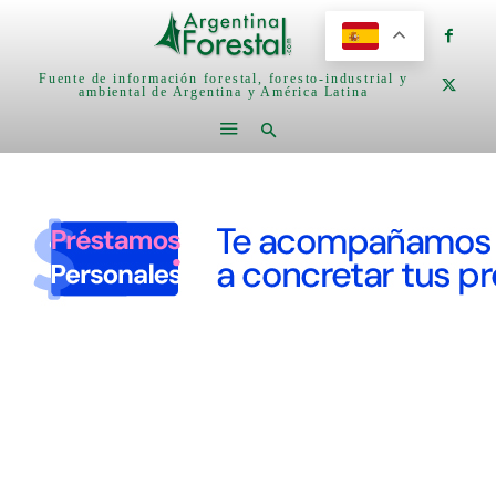
Fuente de información forestal, foresto-industrial y
ambiental de Argentina y América Latina