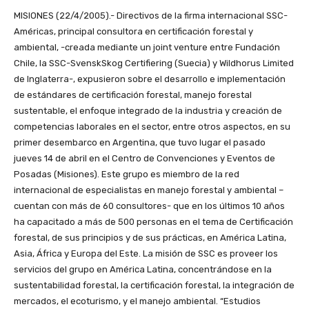
MISIONES (22/4/2005).- Directivos de la firma internacional SSC-Américas, principal consultora en certificación forestal y ambiental, -creada mediante un joint venture entre Fundación Chile, la SSC-SvenskSkog Certifiering (Suecia) y Wildhorus Limited de Inglaterra-, expusieron sobre el desarrollo e implementación de estándares de certificación forestal, manejo forestal sustentable, el enfoque integrado de la industria y creación de competencias laborales en el sector, entre otros aspectos, en su primer desembarco en Argentina, que tuvo lugar el pasado jueves 14 de abril en el Centro de Convenciones y Eventos de Posadas (Misiones). Este grupo es miembro de la red internacional de especialistas en manejo forestal y ambiental –cuentan con más de 60 consultores- que en los últimos 10 años ha capacitado a más de 500 personas en el tema de Certificación forestal, de sus principios y de sus prácticas, en América Latina, Asia, África y Europa del Este. La misión de SSC es proveer los servicios del grupo en América Latina, concentrándose en la sustentabilidad forestal, la certificación forestal, la integración de mercados, el ecoturismo, y el manejo ambiental. “Estudios realizados antes de la creación de SSC Américas detectaron que la principal necesidad de los países de la región en materia forestal es un enfoque más integrado de desarrollo, que incluya aspectos ambientales y sociales y, al mismo tiempo, el establecimiento de políticas que impulsen un desarrollo sustentable en países donde no se ha estructurado el sector”, explicó el presidente de la firma, Berty van Hensbergen, quien además es director de Wildhorus Limited. El directivo estuvo acompañado por el director de SSC Américas y director de SSC-SvenskSkog Certifiering (Suecia), Klas Bengtsson; María Inés Miranda, gerente de SSC Américas y directora técnica del Proyecto Sistema de Certificación Forestal Chileno (Certfor), con experiencia en desarrollo e implementación de estándares de certificación; Cristian Arenas, director del Programa de Certificación de Competencias Laborales de SSC Américas y Fundación Chile; y Pamela Reyes, coordinadora Técnica de SSC Américas. En la oportunidad, Miranda se refirió al caso chileno, y cómo consensuaron un estándar nacional de Certificación que hoy es líder en su país, mientras que Arenas desarrolló el tema de Certificación de Competencias Laborales, haciendo referencia a la realidad del noreste argentino tanto en el sector primario forestal como el industrial, haciendo hincapié en las pérdidas y grandes costos que significa la falta de preparación por parte de las empresas de sus recursos humanos, así como la generación de un ambiente laboral favorable. En tanto, Klas Bengtsson, director SSC-SvenskSkog Certifiering, experto en integración de la industria forestal con experiencia en Suecia, África, Sudamérica y Sudeste Asiático; se refirió al modelo de gestión integrado (bosque, industria y mercado) para la optimización de la producción industrial. El encuentro contó con la concurrencia de técnicos del IRAM (organismo argentino dedicado a la Normalización y Certificación de Productos y Sistemas); funcionarios del Ministerio de Trabajo de la Nación, de la Secretaría de Agricultura, el ministro del Agro y Producción de Misiones, Alex Ziegler; funcionarios del Ministerio de Ecología de Misiones; autoridades y representantes de la Asociación Forestal Argentina así como de la regional NEA de esta entidad; referentes de la Asociación Forestal Mesopotámica, directivos de las principales empresas del sector de las provincias de Buenos Aires, Entre Ríos, Corrientes, Chaco y Misiones, entre otras. Además de productores y profesionales del medio. subtitulo/Manejo sustentable/subtitulo El concepto de la sustentabilidad forestal, para SSC se relaciona con el uso de la tierra y con la asignación de recursos naturales. No se trata solamente de proteger los bosques. “Por lo tanto, para un buen manejo de deben contemplar aspectos económicos (organización del negocio, acceso al mercado, protección forestal, etc); ambientales (biodiversidad, paisaje, evaluación de impacto ambiental, planificación del manejo para reservas forestales y áreas de protección); y sociales (derecho y organización de los trabajadores, comunidades indígenas, manejo forestal comunitario, etc)”, explicaron. En tanto, para la Certificación los aspectos a considerar son los organizacionales y políticos. “Además, la certificación de sustentabilidad forestal es un concepto distinto al manejo forestal sustentable, dado que gran parte de éste último no se encuentran certificadas. Algunos bosques certificados no son sustentables. “El objetivo de la Certificación es fomentar el manejo forestal sustentable, al proveerle con el reconocimiento al mercado. Se supone que el reconocimiento por el mercado entrega beneficios económicos para los bosques”, remarcó Berty van Hensbergen. En cuanto a los riesgos, aseguró que “en un bosque sustentable los riesgos futuros para el bosque están bajo control, tanto económicos, sociales, ambientales. Hay que lograr que las empresas sean rentables, pero también aceptables socialmente y desde el punto de vista ambiental. SSC ofrece servicios de asesoría para asegurar que todos estos aspectos sean controlados y minimizados, pero de una manera que para las empresas también sean rentables y con una producción de alto valor”, señaló. subtitulo/La empresa/subtitulo SSC se conformó con el fin de proveer servicios de consultoría especializada en Gestión Ambiental y Forestal Sustentable a Chile y América Latina, y en agosto de 2004 comenzó sus actividades la nueva empresa consultora forestal SSC Americas. La entidad, de carácter privado, es producto de un joint venture entre Fundación Chile, la empresa sueca SSC-SvenskSkog Certifiering y Wildhorus Limited de Inglaterra, constituyéndose con recursos adjudicados por el Fondo Chile-Suecia de Corfo. Cabe destacar la vasta experiencia en manejo forestal sustentable que poseen las tres empresas socias de esta nueva entidad: Fundación Chile, por ejemplo, participó activamente en la creación del Estándar Nacional de Certificación Forestal Chileno (Certfor), sello que en octubre pasado fue reconocido internacionalmente por el PEFC (Programme for the Endorsment of Forest Certification) y se constituyó como el primer sello no europeo reconocido por este sistema. Por su parte, SSC-SvenskSkog Certifiering, reconocida consultora forestal sueca, ha prestado servicios de asesorías a empresas forestales y cuerpos certificadores a nivel mundial. Sus áreas de acción se concentran en Asia, África y América Latina, donde además participó en proyectos de desarrollo financiados por la Agencia Sueca de Cooperación Internacional y el International Development Bank. Es líder en programas internacionales de capacitación sobre sustentabilidad forestal; durante diez años desarrolló el International Programme for Forest Certification. Mientras que Wildhorus, con base en Inglaterra, tiene una amplia experiencia en manejo de vida silvestre y ecoturismo, y ha apoyado también fuertemente a diferentes naciones en el desarrollo de criterios e indicadores de manejo forestal sustentable, entre ellos Ecuador, China y ocho países de África, con consultores presentes en varios procesos de certificación forestal. subtitulo/En Misiones/subtitulo En su paso por Misiones, principal provincia forestal e industrial del país (con más de 330 mil hectáreas de bosques implantados y el 75% de la producción industrial forestal del país), los directivos de SSC Américas mantuvieron importantes reuniones con distintos actores. De esta manera, luego de su presentación compartieron un almuerzo de trabajo con funcionarios del Ministerio de Trabajo de la Nación, oportunidad en la que ofrecieron la experiencia chilena para el desarrollo del programa de Certificación de Competencias Laborales, que aún está en pleno proceso de elaboración por las autoridades nacionales con el aporte de la Asociación Forestal Argentina (AFOA). En la oportunidad también mantuvieron un encuentro con el director de Recursos Forestales de Corrientes, Luis Mestres, con quien analizaron el potencial de esa provincia en el manejo forestal, y la necesidad de promover el desarrollo integral del sector, dado la necesidad de Corrientes de atraer inversiones industriales. Posteriormente, se reunieron con el secretario del Congreso Forestal Argentino y Latinoamericano, Jorge Scarpa (Papel Prensa), quien les presentó la jornada forestal internacional que se llevará a cabo del 6 al 9 de septiembre en la ciudad de Corrientes, lo cual resultó de gran interés para los directivos de SSC Américas, dado que se espera una importante concurrencia de empresarios, investigadores, profesionales y autoridades gubernamentales en dicho encuentro. Seguidamente, fueron recibidos por el ministro del Agro y la Producción de Misiones, Alex Ziegler, quien brindó un panorama de la actividad agropecuaria y forestal en la provincia, así como de los principales lineamientos de la actual política de Estado para el sector. En ese sentido, el titular de la cartera agraria explicó el insipiente desarrollo de los productos orgánicos en la provincia, y la necesidad de profundizar el trabajo en la adquisición de certificaciones internacionales que permitan el acceso a mercados como el Europeo, por lo cual invitó a la empresa a mantener un contacto fluido para el avance en estos temas. En tanto que el viernes, continuaron la agenda con una visita a las instalaciones de la empresa Bosques del Plata, donde fueron recibidos por el gerente ing. Sergio Alvarez Muñoz y especialistas de la firma, que luego de hacer una breve presentación los invitaron a realizar un recorrido por el vivero forestal, exhibiendo las últimas tecnologías incorporadas a la firma. Por su parte, Alvarez Muñoz manifestó su preocupación por la necesidad del desarrollo de estándares de certificación propios en Argentina, iniciati