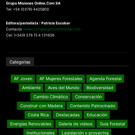
G
rupo Misiones
Online.Com
SA
Tel: +54 (0376) 4425800
Editora/periodista : Patricia Escobar
Contacto:
redaccion@argentinaforestal.com
Cel: (+54)9 376 15 4 131636
Categorías
AF Joven
AF Mujeres Forestales
Agenda Forestal
Ambiente
Aves del Mundo
Biodiversidad
Cambio Climático
Conservación
Construir con Madera
Contenido Patrocinado
Costa Rica
Destacadas
Educación
Energías Renovables
Galería de videos
Guia Forestal
Institucionales
Legislación y proyectos