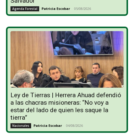
Salvador
Patricia Escobar
-
05/08/2026
Agenda Forestal
Ley de Tierras | Herrera Ahuad defendió
a las chacras misioneras: “No voy a
estar del lado de quien les saque la
tierra”
Patricia Escobar
-
04/08/2026
Nacionales