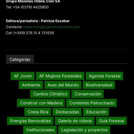
G
rupo Misiones
Online.Com
SA
Tel: +54 (0376) 4425800
Editora/periodista : Patricia Escobar
Contacto:
redaccion@argentinaforestal.com
Cel: (+54)9 376 15 4 131636
Categorías
AF Joven
AF Mujeres Forestales
Agenda Forestal
Ambiente
Aves del Mundo
Biodiversidad
Cambio Climático
Conservación
Construir con Madera
Contenido Patrocinado
Costa Rica
Destacadas
Educación
Energías Renovables
Galería de videos
Guia Forestal
Institucionales
Legislación y proyectos