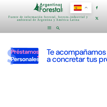
Fuente de información forestal, foresto-industrial y
ambiental de Argentina y América Latina