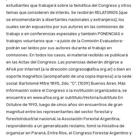
estudiantes que trabajará sobre la temática del Congreso y otros
temas que consideren de interés. Se recibirán RELATORIOS (que
se encomendarán a disertantes nacionales y extranjeros), los
cuales serán expuestos por sus autores en las comisiones de
trabajo o en conferencias especiales y también PONENCIAS o
trabajos voluntarios que —a juicio de la Comisión Evaluadora-
podrán ser leídos por sus autores durante el trabajo en
comisiones. En todos los casos, el material recibido se publicará
en las Actas del Congreso. Las ponencias deberán dirigirse a
AFoA por Internet (a la dirección congreso@afoa.org.ar) o bien en
soporte magnético (acompañado de una copia impresa) a la sede
social: Bartolomé Mitre 1895, 2do. “C”, (1039) Buenos Aires. Más
información sobre el Congreso o la institución organizadora, se
encuentra en www.afoa.org.ar subtitulo/Historia/subtitulo En
Octubre de 1993, luego de cinco años sin encuentros de gran
magnitud entre los representantes del sector forestal y
forestoindustrial nacional, la Asociación Forestal Argentina,
respondiendo a un generalizado reclamo, tomó la iniciativa de
organizar en Paraná, Entre Ríos, el Congreso Forestal Argentino y