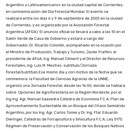
Argentino y Latinoamericano» en la ciudad capital de Corrientes,
en conmemoración del Día Forestal Mundial. El evento se
realizará entre los días 6 y 9 de septiembre de 2005 en la ciudad
de Corrientes, y es organizado por la Asociación Forestal
Argentina (AFOA). El anuncio oficial se llevará a cabo a las 10 en el
Salón Verde de Casa de Gobierno y estará a cargo del
Gobernador, Dr. Ricardo Colombi, acompañado en la ocasión por
el Ministro de Producción, Trabajo y Turismo, Javier Frattini; el
presidente de AFoA, Ing. Manuel Climent y el Director de Recursos
Forestales, ing. Luis M. Mestres. subtitulo/Jornada
forestal/subtitulo Ese mismo día y con motivo de la fecha que se
conmemora, la Facultad de Ciencias Agrarias de la UNNE,
organizó una Jornada Forestal, desde las 16:00, donde se hablará
sobre: Opciones de Agroforestería en la Región Nordeste; por el
ing Ing. Agr. Manuel Saavedra Cátedra de Economía F.C.A; Plan de
Aprovechamiento Sustentable de un Bosque del Chaco Semiárido
Argentino, por los Ing. Agr. Carlos Tomei y Dr. Ing. Ftal. Eduardo
Dieringer, Catedras de Forrajicultura y Silvicultura F.C.A; Ley 5175:
Régimen de Preservación y Conservación de los Bosques Nativos