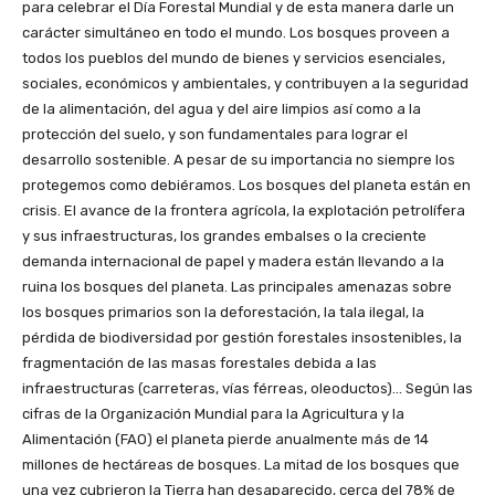
para celebrar el Día Forestal Mundial y de esta manera darle un
carácter simultáneo en todo el mundo. Los bosques proveen a
todos los pueblos del mundo de bienes y servicios esenciales,
sociales, económicos y ambientales, y contribuyen a la seguridad
de la alimentación, del agua y del aire limpios así como a la
protección del suelo, y son fundamentales para lograr el
desarrollo sostenible. A pesar de su importancia no siempre los
protegemos como debiéramos. Los bosques del planeta están en
crisis. El avance de la frontera agrícola, la explotación petrolífera
y sus infraestructuras, los grandes embalses o la creciente
demanda internacional de papel y madera están llevando a la
ruina los bosques del planeta. Las principales amenazas sobre
los bosques primarios son la deforestación, la tala ilegal, la
pérdida de biodiversidad por gestión forestales insostenibles, la
fragmentación de las masas forestales debida a las
infraestructuras (carreteras, vías férreas, oleoductos)… Según las
cifras de la Organización Mundial para la Agricultura y la
Alimentación (FAO) el planeta pierde anualmente más de 14
millones de hectáreas de bosques. La mitad de los bosques que
una vez cubrieron la Tierra han desaparecido, cerca del 78% de