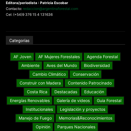
Editora/periodista : Patricia Escobar
Contacto:
redaccion@argentinaforestal.com
Cel: (+54)9 376 15 4 131636
Categorías
AF Joven
AF Mujeres Forestales
Agenda Forestal
Ambiente
Aves del Mundo
Biodiversidad
Cambio Climático
Conservación
Construir con Madera
Contenido Patrocinado
Costa Rica
Destacadas
Educación
Energías Renovables
Galería de videos
Guia Forestal
Institucionales
Legislación y proyectos
Manejo de Fuego
Memorias&Reconocimientos
Opinión
Parques Nacionales