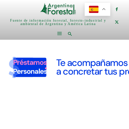
Fuente de información forestal, foresto-industrial y
ambiental de Argentina y América Latina