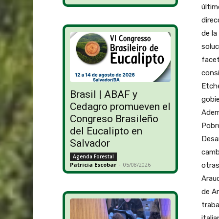
últim
direc
de la
soluc
facet
consi
Etche
Brasil | ABAF y
gobie
Cedagro promueven el
Ademá
Congreso Brasileño
Pobre
del Eucalipto en
Desar
Salvador
cambi
Agenda Forestal
otras
Patricia Escobar
-
05/08/2026
Arauc
de An
traba
itali