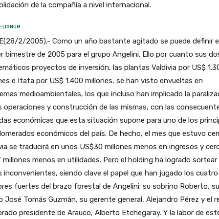
lidación de la compañía a nivel internacional.
:LIGNUM
E(28/2/2005).- Como un año bastante agitado se puede definir e
r bimestre de 2005 para el grupo Angelini. Ello por cuanto sus do
máticos proyectos de inversión, las plantas Valdivia por US$ 1.3
nes e Itata por US$ 1.400 millones, se han visto envueltas en
emas medioambientales, los que incluso han implicado la paraliza
s operaciones y construcción de las mismas, con las consecuent
das económicas que esta situación supone para uno de los princi
lomerados económicos del país. De hecho, el mes que estuvo cer
via se traducirá en unos US$30 millones menos en ingresos y cer
millones menos en utilidades. Pero el holding ha logrado sortear
 inconvenientes, siendo clave el papel que han jugado los cuatro
es fuertes del brazo forestal de Angelini: su sobrino Roberto, s
 José Tomás Guzmán, su gerente general, Alejandro Pérez y el r
ado presidente de Arauco, Alberto Etchegaray. Y la labor de est