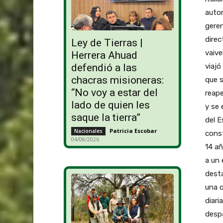
auton
geren
direc
Ley de Tierras |
vaive
Herrera Ahuad
viajó
defendió a las
chacras misioneras:
que s
“No voy a estar del
reape
lado de quien les
y se 
saque la tierra”
del E
Patricia Escobar
-
Nacionales
cons
04/08/2026
14 añ
a un 
desta
una o
diari
despa