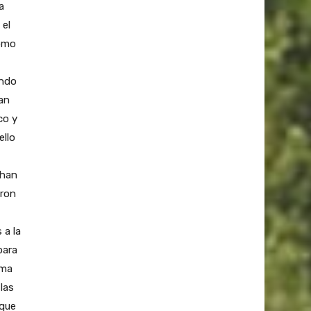
a
 el
como
undo
can
co y
ello
 han
aron
 a la
para
ima
las
 que