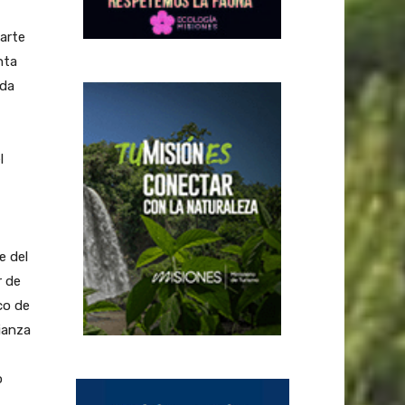
arte
nta
ida
l
e del
r de
co de
ianza
o