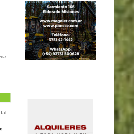
163
tal,
la