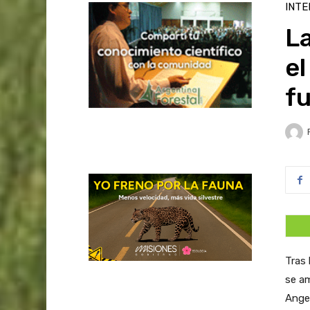
INTE
La
el
fu
Tras 
se a
Angel