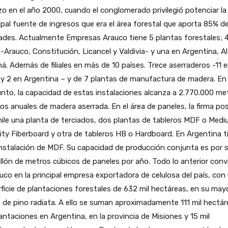
zo en el año 2000, cuando el conglomerado privilegió potenciar la
ipal fuente de ingresos que era el área forestal que aporta 85% de
dades. Actualmente Empresas Arauco tiene 5 plantas forestales; 
 -Arauco, Constitución, Licancel y Valdivia- y una en Argentina, A
á. Además de filiales en más de 10 países. Trece aserraderos -11 
 y 2 en Argentina – y de 7 plantas de manufactura de madera. En
nto, la capacidad de estas instalaciones alcanza a 2.770.000 me
os anuales de madera aserrada. En el área de paneles, la firma po
ile una planta de terciados, dos plantas de tableros MDF o Med
ty Fiberboard y otra de tableros HB o Hardboard. En Argentina t
nstalación de MDF. Su capacidad de producción conjunta es por 
llón de metros cúbicos de paneles por año. Todo lo anterior conv
uco en la principal empresa exportadora de celulosa del país, con
ficie de plantaciones forestales de 632 mil hectáreas, en su may
 de pino radiata. A ello se suman aproximadamente 111 mil hectár
antaciones en Argentina, en la provincia de Misiones y 15 mil