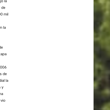
o la
l de
00 mil
n la
de
tapa
2006
es de
al la
a y
ha
 vio