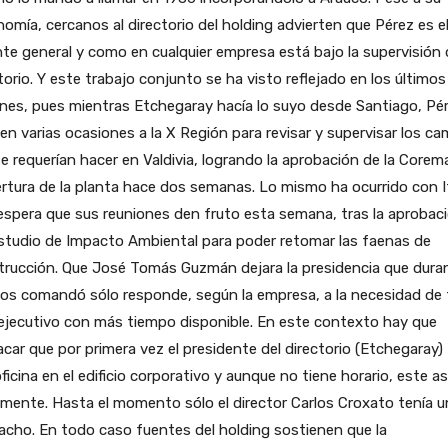
omía, cercanos al directorio del holding advierten que Pérez es e
te general y como en cualquier empresa está bajo la supervisión 
torio. Y este trabajo conjunto se ha visto reflejado en los últimos
nes, pues mientras Etchegaray hacía lo suyo desde Santiago, Pé
 en varias ocasiones a la X Región para revisar y supervisar los c
e requerían hacer en Valdivia, logrando la aprobación de la Corem
rtura de la planta hace dos semanas. Lo mismo ha ocurrido con I
espera que sus reuniones den fruto esta semana, tras la aprobac
studio de Impacto Ambiental para poder retomar las faenas de
trucción. Que José Tomás Guzmán dejara la presidencia que dura
os comandó sólo responde, según la empresa, a la necesidad de 
ejecutivo con más tiempo disponible. En este contexto hay que
car que por primera vez el presidente del directorio (Etchegaray) 
ficina en el edificio corporativo y aunque no tiene horario, este as
amente. Hasta el momento sólo el director Carlos Croxato tenía u
cho. En todo caso fuentes del holding sostienen que la