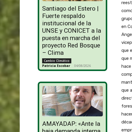
reest
Santiago del Estero |
como
Fuerte respaldo
grupo
institucional de la
en Co
UNSE y CONICET a la
Angel
puesta en marcha del
vicep
proyecto Red Bosque
que e
– Clima
que m
Cambio Climático
Patricia Escobar
-
04/08/2026
hace 
compa
mant
que a
direc
fores
hacer
décad
AMAYADAP: «Ante la
empre
baja demanda interna,