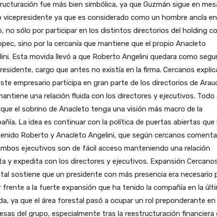
ructuración fue más bien simbólica, ya que Guzmán sigue en mes
 vicepresidente ya que es considerado como un hombre ancla en
, no sólo por participar en los distintos directorios del holding 
pec, sino por la cercanía que mantiene que el propio Anacleto
ini. Esta movida llevó a que Roberto Angelini quedara como seg
residente, cargo que antes no existía en la firma. Cercanos expli
ste empresario participa en gran parte de los directorios de Arau
antiene una relación fluida con los directores y ejecutivos. Todo 
que el sobrino de Anacleto tenga una visión más macro de la
ñía. La idea es continuar con la política de puertas abiertas que
enido Roberto y Anacleto Angelini, que según cercanos coment
mbos ejecutivos son de fácil acceso manteniendo una relación
ta y expedita con los directores y ejecutivos. Expansión Cercanos
tal sostiene que un presidente con más presencia era necesario 
 frente a la fuerte expansión que ha tenido la compañía en la últ
a, ya que el área forestal pasó a ocupar un rol preponderante en 
sas del grupo, especialmente tras la reestructuración financiera