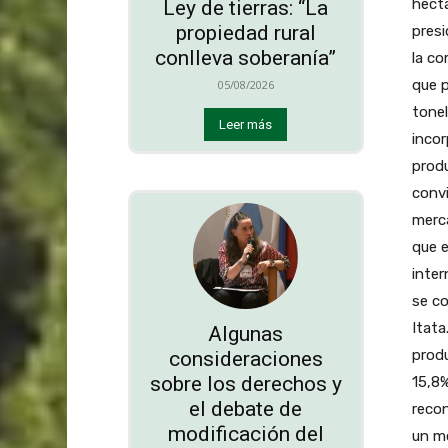
hectá
Ley de tierras: “La
propiedad rural
presi
conlleva soberanía”
la co
que p
05/08/2026
tonel
Leer más
incor
produ
convi
merc
que 
inter
se co
Itata
Algunas
produ
consideraciones
sobre los derechos y
15,8%
el debate de
recon
modificación del
un mo