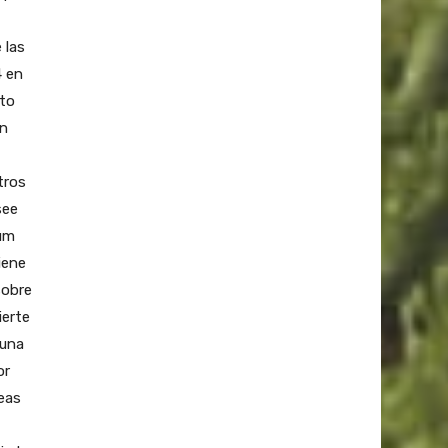
 las
4 en
lto
en
tros
see
ium
iene
sobre
ierte
 una
or
eas