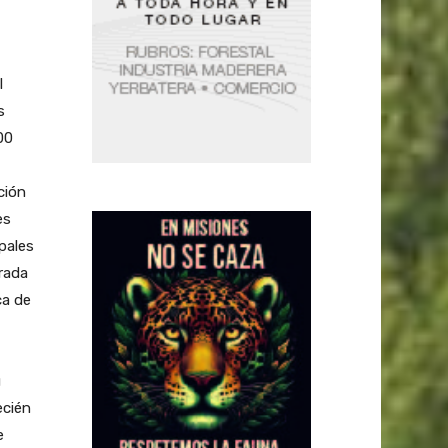
l
s
00
ción
es
pales
rada
ca de
u
ecién
e