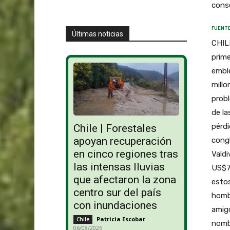
conso
FUENTE
Últimas noticias
CHIL
prime
emble
millo
probl
de la
pérdi
Chile | Forestales
apoyan recuperación
cong
en cinco regiones tras
Valdi
las intensas lluvias
US$7 
que afectaron la zona
estos
centro sur del país
hombr
con inundaciones
amigo
Patricia Escobar
-
Chile
nombr
06/08/2026