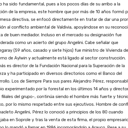
o ha sido fundamental, pues a los pocos días de su arribo a la
ción de la empresa, este hombre que por más de 10 años formó p
 mesa directiva, se enfocó directamente en tratar de dar una pro
ión al conflicto ambiental de Valdivia, apoyándose en su reconoc
a de buen mediador. Incluso en el mercado su designación fue
derada como un acierto del grupo Angelini. Cabe señalar que
garay (59 años, casado y siete hijos) fue ministro de Vivienda de
rno de Aylwin y actualmente está ligado al sector construcción.
s es director de la Fundación Nacional para la Superación de la
za y ha participado en diversos directorios como el Banco del
rollo. Los de Siempre Para sus pares Alejandro Pérez, responsabl
o experimentado por la forestal en los últimos 14 años y directo
 filiales del grupo-, continúa siendo el hombre más fuerte y técni
o, por lo mismo respetado entre sus ejecutivos. Hombre de conf
acleto Angelini, Pérez lo conoció a principios de los 80 cuando
jaba en Soprole y tras la venta de esta firma, el propio empresari
ano lo mandó a llamar en 1986 incorporándolo a Arauco. Pese a su