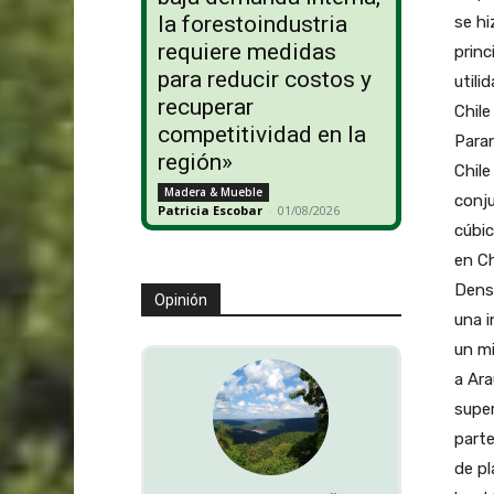
la forestoindustria
se hi
requiere medidas
princ
para reducir costos y
utili
recuperar
Chile
competitividad en la
Paran
región»
Chile
Madera & Mueble
conju
Patricia Escobar
-
01/08/2026
cúbic
en Ch
Densi
Opinión
una i
un mi
a Ara
super
parte
de pl