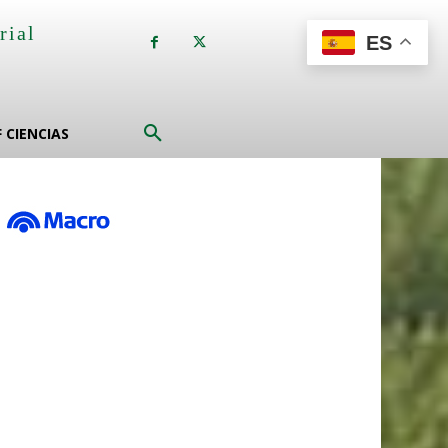
rial
ES
a
F CIENCIAS