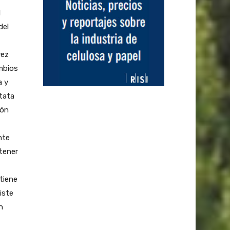
l
del
rez
ambios
a y
tata
ión
nte
tener
tiene
iste
n