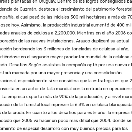
reas plantadas en Uruguay. Dentro de los logros conseguidos baj
dencia de Guzmán, destaca el crecimiento del patrimonio foresta
mpañía, el cual pasó de las iniciales 300 mil hectáreas a más de 7
osee hoy. Asimismo, la producción industrial aumentó de 400 mil
adas anuales de celulosa a 2.200.000. Mientras en el año 2006 co
poración de las nuevas instalaciones, Arauco duplicará su actual
cción bordeando los 3 millones de toneladas de celulosa al año,
rtiéndose en el segundo mayor productor mundial de la celulosa 
ado. Desafíos Según analistas la compañía optó por una nueva e
estará marcada por una mayor presencia y una consolidación
nacional, especialmente si se considera que la estrategia es que 
nvierta en un actor de talla mundial con la entrada en operacion
. La empresa exporta más de 90% de la producción, y a nivel mundi
cción de la forestal local representa 6,3% en celulosa blanquead
 de la cruda. En cuanto a los desafíos para este año, la empresa 
ocido que 2005 va hacer un poco más difícil que 2004, donde se
mento de especial desarrollo con muy buenos precios para los