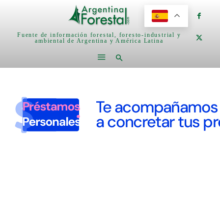
Fuente de información forestal, foresto-industrial y
ambiental de Argentina y América Latina