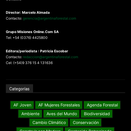
Director: Marcelo Almada
Contacto:
gerencia@argentinaforestal.com
G
rupo Misiones
Online.Com
SA
Tel: +54 (0376) 4425800
Editora/periodista : Patricia Escobar
Contacto:
redaccion@argentinaforestal.com
Cel: (+54)9 376 15 4 131636
Categorías
AF Joven
AF Mujeres Forestales
Agenda Forestal
Ambiente
Aves del Mundo
Biodiversidad
Cambio Climático
Conservación