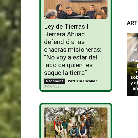
ART
Ley de Tierras |
Herrera Ahuad
defendió a las
chacras misioneras:
Del
“No voy a estar del
Pu
lado de quien les
saque la tierra”
sob
Patricia Escobar
-
Nacionales
y e
04/08/2026
en