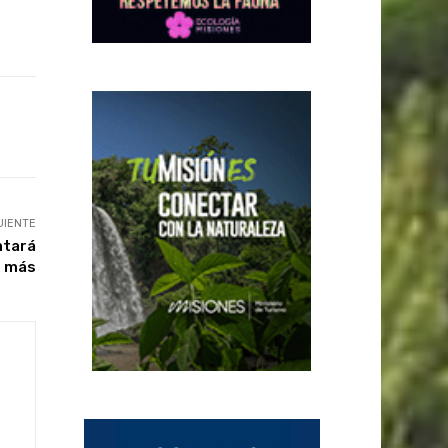
UIENTE
ntará
s más