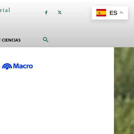
rial
ES
a
F CIENCIAS