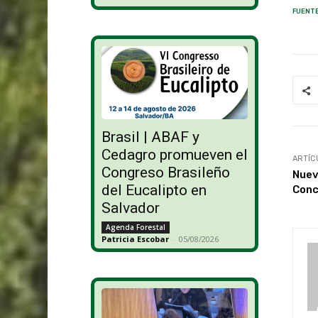
FUENTE
Brasil | ABAF y
Cedagro promueven el
ARTÍC
Congreso Brasileño
Nuev
del Eucalipto en
Conc
Salvador
Agenda Forestal
Patricia Escobar
-
05/08/2026