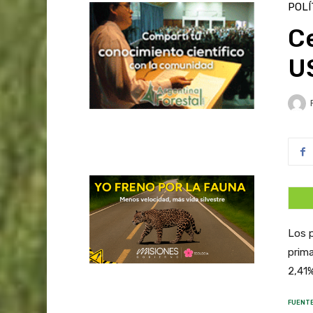
POLÍ
Ce
U
Los p
prima
2,41%
FUENTE