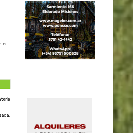
109
teria
e
sada.