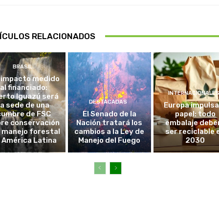
ÍCULOS RELACIONADOS
BRASIL
 impacto medido
al financiado:
INTERNACIONALE
erto Iguazú será
DESTACADAS
la sede de una
Europa impulsa
cumbre de FSC
El Senado de la
papel: todo
re conservación
Nación tratará los
embalaje debe
l manejo forestal
cambios a la Ley de
ser reciclable 
 América Latina
Manejo del Fuego
2030