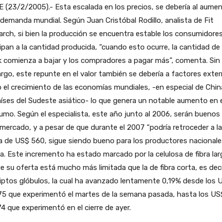
 (23/2/2005).- Esta escalada en los precios, se debería al aume
 demanda mundial. Según Juan Cristóbal Rodillo, analista de Fit
rch, si bien la producción se encuentra estable los consumidore
ipan a la cantidad producida, “cuando esto ocurre, la cantidad de
 comienza a bajar y los compradores a pagar más”, comenta. Sin
go, este repunte en el valor también se debería a factores exte
el crecimiento de las economías mundiales, -en especial de Chin
íses del Sudeste asiático- lo que genera un notable aumento en e
mo. Según el especialista, este año junto al 2006, serán buenos
mercado, y a pesar de que durante el 2007 “podría retroceder a la
 de US$ 560, sigue siendo bueno para los productores nacionale
a. Este incremento ha estado marcado por la celulosa de fibra lar
e su oferta está mucho más limitada que la de fibra corta, es dec
iptos glóbulos, la cual ha avanzado lentamente 0,19% desde los 
75 que experimentó el martes de la semana pasada, hasta los US
4 que experimentó en el cierre de ayer.