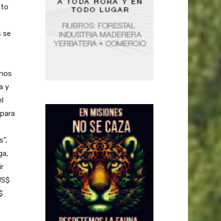
nto
s se
rnos
a y
l
 para
s”,
ga,
ir
US$
$