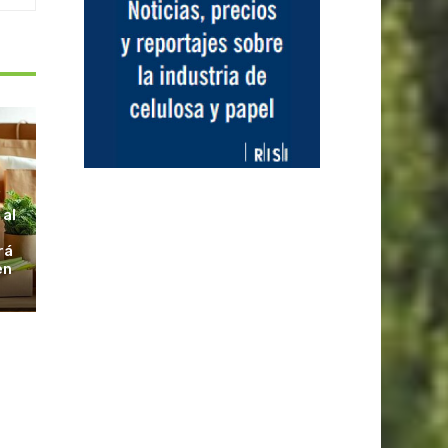
S
 al
rá
en