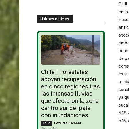
CHILE
en la
Últimas noticias
Resea
antic
stock
embar
como 
de pa
consu
Chile | Forestales
este 
apoyan recuperación
media
en cinco regiones tras
señal
las intensas lluvias
ya qu
que afectaron la zona
eucal
centro sur del país
548,
con inundaciones
549,7
Patricia Escobar
-
Chile
06/08/2026