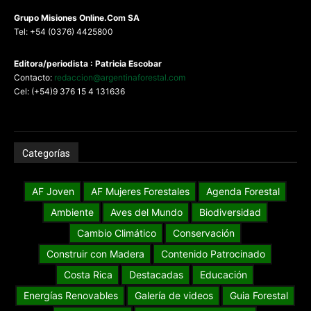
G
rupo Misiones
Online.Com
SA
Tel: +54 (0376) 4425800
Editora/periodista : Patricia Escobar
Contacto:
redaccion@argentinaforestal.com
Cel: (+54)9 376 15 4 131636
Categorías
AF Joven
AF Mujeres Forestales
Agenda Forestal
Ambiente
Aves del Mundo
Biodiversidad
Cambio Climático
Conservación
Construir con Madera
Contenido Patrocinado
Costa Rica
Destacadas
Educación
Energías Renovables
Galería de videos
Guia Forestal