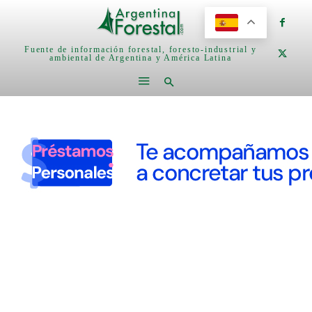
Fuente de información forestal, foresto-industrial y
ambiental de Argentina y América Latina