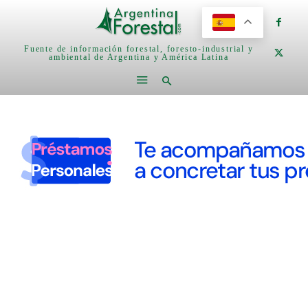
Fuente de información forestal, foresto-industrial y
ambiental de Argentina y América Latina