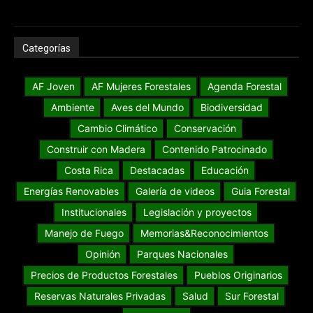
Categorías
AF Joven
AF Mujeres Forestales
Agenda Forestal
Ambiente
Aves del Mundo
Biodiversidad
Cambio Climático
Conservación
Construir con Madera
Contenido Patrocinado
Costa Rica
Destacadas
Educación
Energías Renovables
Galería de videos
Guia Forestal
Institucionales
Legislación y proyectos
Manejo de Fuego
Memorias&Reconocimientos
Opinión
Parques Nacionales
Precios de Productos Forestales
Pueblos Originarios
Reservas Naturales Privadas
Salud
Sur Forestal