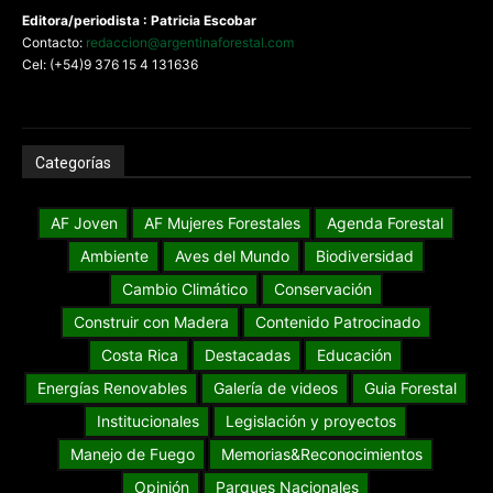
Editora/periodista : Patricia Escobar
Contacto:
redaccion@argentinaforestal.com
Cel: (+54)9 376 15 4 131636
Categorías
AF Joven
AF Mujeres Forestales
Agenda Forestal
Ambiente
Aves del Mundo
Biodiversidad
Cambio Climático
Conservación
Construir con Madera
Contenido Patrocinado
Costa Rica
Destacadas
Educación
Energías Renovables
Galería de videos
Guia Forestal
Institucionales
Legislación y proyectos
Manejo de Fuego
Memorias&Reconocimientos
Opinión
Parques Nacionales