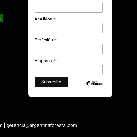
s
*
Apellidos
*
Profesión
*
Empresa
m | gerencia@argentinaforestal.com