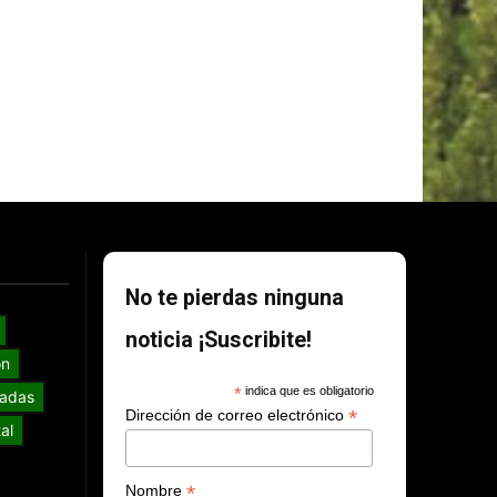
No te pierdas ninguna
noticia ¡Suscribite!
ón
*
indica que es obligatorio
adas
*
Dirección de correo electrónico
al
*
Nombre