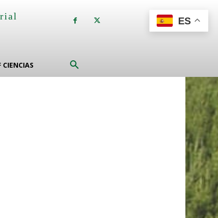
rial
ES
a
F CIENCIAS