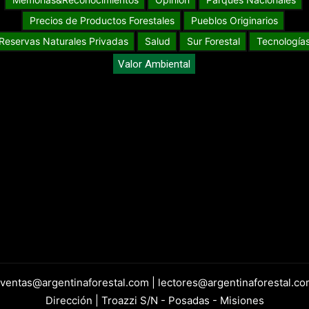
Precios de Productos Forestales
Pueblos Originarios
Reservas Naturales Privadas
Salud
Sur Forestal
Tecnología
Valor Ambiental
 ventas@argentinaforestal.com | lectores@argentinaforestal.co
Dirección | Troazzi S/N - Posadas - Misiones