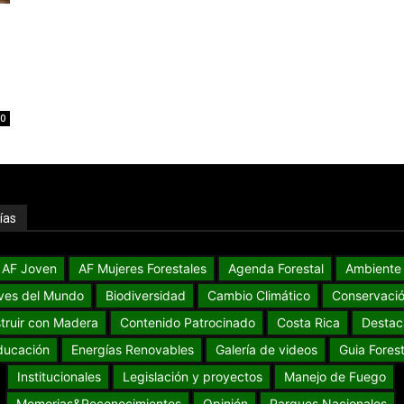
0
ías
AF Joven
AF Mujeres Forestales
Agenda Forestal
Ambiente
ves del Mundo
Biodiversidad
Cambio Climático
Conservaci
truir con Madera
Contenido Patrocinado
Costa Rica
Destac
ducación
Energías Renovables
Galería de videos
Guia Forest
Institucionales
Legislación y proyectos
Manejo de Fuego
Memorias&Reconocimientos
Opinión
Parques Nacionales