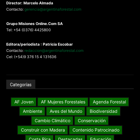
Director: Marcelo Almada
Contacto:
gerencia@argentinaforestal.com
G
rupo Misiones
Online.Com
SA
Tel: +54 (0376) 4425800
Editora/periodista : Patricia Escobar
Contacto:
redaccion@argentinaforestal.com
Cel: (+54)9 376 15 4 131636
Categorías
AF Joven
AF Mujeres Forestales
Agenda Forestal
Ambiente
Aves del Mundo
Biodiversidad
Cambio Climático
Conservación
Construir con Madera
Contenido Patrocinado
Costa Rica
Destacadas
Educación