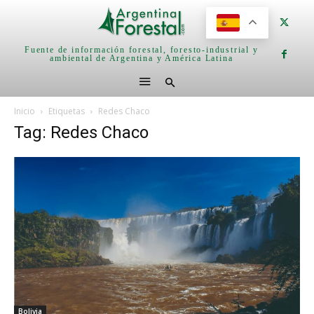
Fuente de información forestal, foresto-industrial y
ambiental de Argentina y América Latina
Inicio
Etiquetas
Redes Chaco
Tag: Redes Chaco
Bolivia