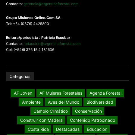
Contacto:
gerencia@argentinaforestal.com
G
rupo Misiones
Online.Com
SA
Tel: +54 (0376) 4425800
Editora/periodista : Patricia Escobar
Contacto:
redaccion@argentinaforestal.com
Cel: (+54)9 376 15 4 131636
Categorías
AF Joven
AF Mujeres Forestales
Agenda Forestal
Ambiente
Aves del Mundo
Biodiversidad
Cambio Climático
Conservación
Construir con Madera
Contenido Patrocinado
Costa Rica
Destacadas
Educación